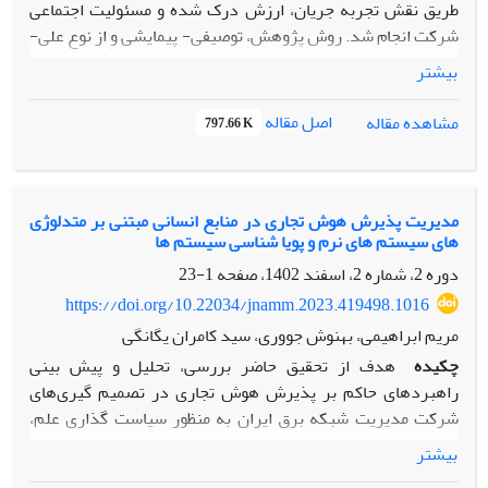
طریق نقش تجربه جریان، ارزش درک شده و مسئولیت اجتماعی
شرکت انجام شد. روش پژوهش، توصیفی- پیمایشی و از نوع علی-
همبستگی می­باشد. ابزار اندازه­گیری، پرسشنامه­های گاریا تایمز و
بیشتر
فرانکو گارسیا (2022)، مشتمل بر تجربه جریان؛ توجه؛ تمرکز؛
مفهوم زمان؛ گاریا تایمز (2021) ارزش درک شده؛ وفاداری و اسلام
اصل مقاله
مشاهده مقاله
797.66 K
و همکاران (2021) مسئولیت اجتماعی شرکت بوده و جامعه آماری
پژوهش حاضر مصرف کنندگان نوشیدنی برند ایستک در
کرمانشاه در نظر گرفته شده­اند. با توجه به اینکه تعداد جامعه
آماری در این پژوهش وسیع و نامشخص است برای تعیین حجم
مدیریت پذیرش هوش تجاری در منابع انسانی مبتنی بر متدلوژی
های سیستم های نرم و پویا شناسی سیستم ها
نمونه از فرمول کوکران مخصوص جوامع نامحدود استفاده شد که
تعداد اعضای نمونه با در نظر گرفتن میزان برآورده شده 384 نفر
دوره 2، شماره 2، اسفند 1402، صفحه
1-23
به صورت نمونه­گیری در دسترس انتخاب شد. جهت بررسی توزیع
https://doi.org/10.22034/jnamm.2023.419498.1016
نرمال بودن داده­های مورد استفاده از آزمون کولموگروف-
مریم ابراهیمی، بهنوش جووری، سید کامران یگانگی
اسمیرنوف و برای تجزیه و تحلیل یافته­ها و آزمون فرضیه­های
چکیده
هدف از تحقیق حاضر بررسی، تحلیل و پیش بینی
پژوهش از مدل معادلات ساختاری از طریق نرم افزار AMOS
راهبردهای حاکم بر پذیرش هوش تجاری در تصمیم گیری‌های
استفاده شد. نتایج نشان داد که توجه، تمرکز و مفهوم زمان بر
شرکت مدیریت شبکه برق ایران به منظور سیاست گذاری علم،
تجربه جریان تأثیر معنادار دارد. سایر نتایج نشان داد که تجربه
فناوری و نوآوری مبتنی بر هوش تجاری در این شرکت است. در
بیشتر
جریان، ارزش درک شده و مسئولیت اجتماعی شرکت بر وفاداری
گام اول تحقیق بر مبنای تئوری تکنولوژی- سازمان- محیط ضمن
مصرف کننده در سطح p<0.05 تأثیر معنادار دارد. در این راستا