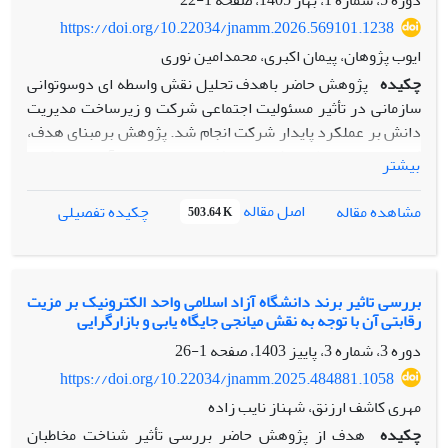
دوره 5، شماره 1، بهار 1405، صفحه
1-22
داد که اعتمادسازی، تعامل مخاطب، روایت و طراحی بصری همگی
https://doi.org/10.22034/jnamm.2026.569101.1238
نقش مؤثری در تقویت نگرش و رفتار زیست‌محیطی مخاطبان و
ایوب پژوهان، پیمان اکبری، محمدامین نوری
حمایت از محصولات سبز دارند. همچنین زیرساخت‌های فنی و
چکیده
پژوهش حاضر باهدف تحلیل نقش واسطه ای دوسوتوانی
فناوری‌های نوین، مسیر اقناع و پذیرش سبک زندگی پایدار را
سازمانی در تأثیر مسئولیت اجتماعی شرکت و زیرساخت مدیریت
تسهیل می‌کنند.
دانش بر عملکرد پایدار شرکت انجام شد. پژوهش برمبنای هدف،
کاربردی و از نظر روش، پیمایشی است. جامعه آماری را کلیه
بیشتر
مدیران و کارشناسان ستادی شرکت دکتر تأمین به تعداد 300 نفر
تشکیل داد. بر اساس روش نمونه گیری تصادفی ساده و فرمول
اصل مقاله
مشاهده مقاله
چکیده تفصیلی
503.64 K
کوکران، تعداد 168 نفر به‌عنوان نمونه انتخاب شدند. ابزار
گردآوری داده‌ها پرسشنامه‌ استاندارد بود که روایی آن با استفاده
از نظرات متخصصان رشته مدیریت و پایایی آن از طریق آلفای
کرونباخ تأیید شد. داده ها با استفاده از مدل معادلات ساختاری در
بررسی تاثیر برند دانشگاه آزاد اسلامی واحد الکترونیک بر مزیت
رقابتی آن با توجه به نقش میانجی جایگاه یابی و بازارگرایی
نرم‌افزار SmartPLS3 تجزیه و تحلیل شدند. یافته‌های پژوهش
نشان داد که مقدار ضریب مسیر مسئولیت اجتماعی شرکت بر
دوره 3، شماره 3، پاییز 1403، صفحه
1-26
دوسوتوانی سازمانی برابر 417/0، با میزان آماره T (081/5)؛ مقدار
https://doi.org/10.22034/jnamm.2025.484881.1058
ضریب مسیر زیرساخت مدیریت دانش بر دوسوتوانی سازمانی
مهری کاشف ارزنق، شهناز نایب زاده
برابر 379/0، مقدار ضریب مسیر مسئولیت اجتماعی بر عملکرد
چکیده
هدف از پژوهش حاضر بررسی تأثیر شناخت مخاطبان
پایدار برابر 513/0، با میزان آماره T (980/11)؛ مقدار ضریب مسیر