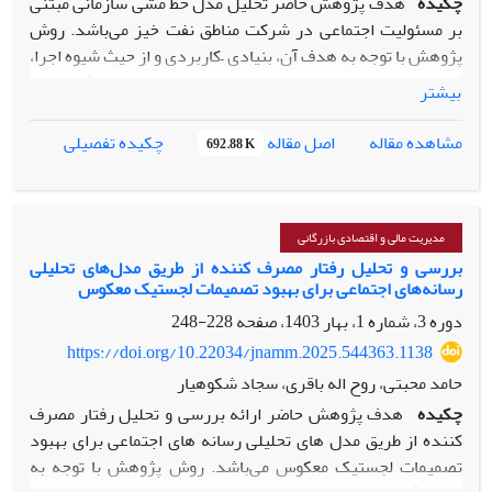
چکیده
هدف پژوهش حاضر تحلیل مدل خط مشی سازمانی مبتنی
هوش مصنوعی در شهرداری‌های مناطق کمتربرخوردار را ارائه
بر مسئولیت اجتماعی در شرکت مناطق نفت خیز می‌باشد. روش
می‌دهد.
پژوهش با توجه به هدف آن، بنیادی –کاربردی و از حیث شیوه اجرا،
آمیخته (کیفی-کمی) از نوع اکتشافی می‌باشد. جامعه آماری در
بیشتر
بخش کیفی شامل 14 نفر از مدیران و خبرگان حوزه خط‌مشی گذاری
اجتماعی و مسئولیت اجتماعی اعضا هیات علمی، مدیران شرکت
اصل مقاله
مشاهده مقاله
چکیده تفصیلی
692.88 K
مناطق نفت خیز که به صورت هدفمند و در بخش کمی شامل 191
نفر از مدیران و کارشناسان شرکت مس ایران صاحب‌نظر در حوزه
مسئولیت اجتماعی شرکت و به روش نمونه گیری تصادفی ساده
انتخاب شدند. ابزار گرداوری یافته‌ها در بخش کیفی مصاحبه نیمه
مدیریت مالی و اقتصادی بازرگانی
ساختاریافته و در بخش کمی پرسشنامه محقق ساخته می‌باشد.
بررسی و تحلیل رفتار مصرف کننده از طریق مدل‌های تحلیلی
رسانه‌های اجتماعی برای بهبود تصمیمات لجستیک معکوس
برای تجزیه و تحلیل داده‌ها در بخش کیفی بر اساس روش داده
بنیاد و از نرم افزار NVIVO ویراست 11 و در بخش کمی از
دوره 3، شماره 1، بهار 1403، صفحه
228-248
نرم‌افزارهای SPSS و PLS استفاده شد. نتایج بخش کیفی نشان
https://doi.org/10.22034/jnamm.2025.544363.1138
داد که مفاهیم استخراج‌شده شامل 89 کد باز، 30 کد محوری و 15
حامد محبتی، روح اله باقری، سجاد شکوهیار
کد انتخابی می‌باشد که تشکیل‌دهنده مدل خط‌مشی‌های اجتماعی
چکیده
هدف پژوهش حاضر ارائه بررسی و تحلیل رفتار مصرف
مبتنی بر مسئولیت اجتماعی در شرکت ملی مس ایران هستند.
کننده از طریق مدل های تحلیلی رسانه های اجتماعی برای بهبود
نتایج بخش کمی نشان‌ می‌دهد شرایط علی مدل اجرای
تصمیمات لجستیک معکوس می‌باشد. روش پژوهش با توجه به
خط‌مشی‌های اجتماعی مبتنی بر مسئولیت اجتماعی، عوامل زمینه‌ای