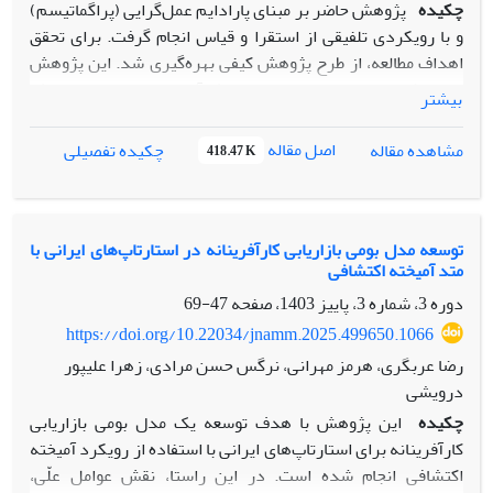
چکیده
پژوهش حاضر بر مبنای پارادایم عمل‌گرایی (پراگماتیسم)
و با رویکردی تلفیقی از استقرا و قیاس انجام گرفت. برای تحقق
اهداف مطالعه، از طرح پژوهش کیفی بهره‌گیری شد. این پژوهش
از نوع کاربردی–توسعه‌ای بوده و هدف آن ارائه مدلی پارادایمیک
بیشتر
برای بهبود تصویر ذهنی مشتریان از فروشگاه‌های زنجیره‌ای
تهران است. از نظر گردآوری داده‌ها، پژوهش در زمره مطالعات
اصل مقاله
مشاهده مقاله
چکیده تفصیلی
418.47 K
غیرآزمایشی (توصیفی) قرار دارد که با رویکرد پیمایش مقطعی
اجرا شد. جامعه مشارکت‌کنندگان را مدیران فروشگاه‌های
زنجیره‌ای تشکیل دادند و نمونه‌گیری به روش نظری انجام شد؛ به
این معنا که انتخاب افراد براساس کفایت اطلاعاتی و ظرفیت آن‌ها
توسعه مدل بومی بازاریابی کارآفرینانه در استارتاپ‌های ایرانی با
متد آمیخته اکتشافی
برای غنی‌سازی مقوله‌ها صورت گرفت و با انجام ۲۱ مصاحبه، اشباع
نظری تحقق یافت. داده‌ها از طریق مصاحبه‌های نیمه‌ساختاریافته و
دوره 3، شماره 3، پاییز 1403، صفحه
47-69
پرسشنامه سوارا گردآوری شدند. شاخص‌های مؤثر بر تصویر
https://doi.org/10.22034/jnamm.2025.499650.1066
ذهنی مشتریان از فروشگاه با استفاده از روش نظریه‌پردازی
رضا عربگری، هرمز مهرانی، نرگس حسن مرادی، زهرا علیپور
داده‌بنیاد و نرم‌افزار MaxQDA استخراج و سپس با بهره‌گیری از
درویشی
روش سوارای فازی اولویت‌بندی گردیدند. نتایج حاصل از مدل
چکیده
این پژوهش با هدف توسعه یک مدل بومی بازاریابی
پژوهش نشان داد که شرایط علّی شامل مدیریت تجربه مشتری،
کارآفرینانه برای استارتاپ‌های ایرانی با استفاده از رویکرد آمیخته
هم‌آفرینی ارزش با مشتری، مشتری‌محوری و کیفیت خدمات بر
اکتشافی انجام شده است. در این راستا، نقش عوامل علّی،
پدیده محوری یعنی تصویر ذهنی مشتریان از فروشگاه