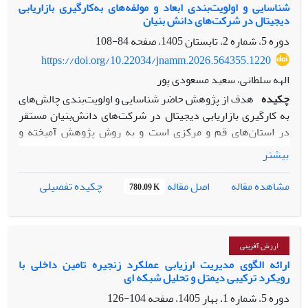
داد که از میان ۳۹ شاخص اولیه، ۱۱ شاخص به عنوان مؤلفه‌های
شناسایی و اولویت‌بندی ابعاد و مولفه‌های به‌کارگیری بازاریابی
دیجیتال در شرکت‌های دانش بنیان
نهایی مخاطب‌محوری در هنر تأیید شدند که سه شاخص
«سرمایه‌گذاری بر یادگیری مستمر و توسعه قابلیت‌ها»، «رعایت
دوره 5، شماره 2، تابستان 1405، صفحه
84-108
حریم خصوصی و اخلاق در استفاده از داده‌ها» و «شفافیت در
https://doi.org/10.22034/jnamm.2026.564355.1220
اقدامات و ارتباطات» بالاترین درجه اهمیت را کسب کردند. این
الهه سلطانی، سعید مسعودی پور
چارچوب با گذار از «هنر تولیدمحور» به «هنر اعتمادمحور»، افق
چکیده
هدف از پژوهش حاضر شناسایی و اولویت‌بندی چالش‌های
جدیدی برای تعامل پایدار و معنادار هنرمندان و مدیران فرهنگی
به کارگیری بازاریابی دیجیتال در شرکت‌های دانش‌بنیان مستقر
با مخاطبان در مواجهه با عدم قطعیت‌ها و پیچیدگی‌های آینده
در استان‌های قم و مرکزی است و به روش پژوهش آمیخته و
می‌گشاید.
به‌صورت کیفی – کمی بوده است. داده‌های کیفی با استفاده از مرور
بیشتر
ادبیات و مصاحبه‌های صورت گرفته با چهارده نفر از مدیران
شرکت‌های دانش‌بنیان که با استفاده از روش نمونه‌گیری
اصل مقاله
مشاهده مقاله
چکیده تفصیلی
780.09 K
گلوله‌برفی و تا رسیدن به اشباع نظری، به دست آمد. این داده‌ها
با استفاده از روش تحلیل مضمون تحلیل شد تا مسائل شناسایی و
دسته بندی شوند همچنین برای سازماندهی، کدگذاری و تحلیل
کیفی داده‌ها از نرم‌افزار MAXQDA نسخه 2020 استفاده شد و
ارزش آفرینی
42 مسئله اولیه شناسایی شده در شش دسته کلی شامل مسائل
ارائه الگوی مدیریت ارزیابی عملکرد زنجیره تامین داخلی با
رویکرد ترکیبی دیمتل و تحلیل شبکه ای
شناختی و رفتاری مدیران، مسائل مالی و تأمین بودجه، مسائل
مربوط به محتوا، مسائل منابع انسانی، مسائل ناظر به بازاریابی و
دوره 5، شماره 1، بهار 1405، صفحه
104-126