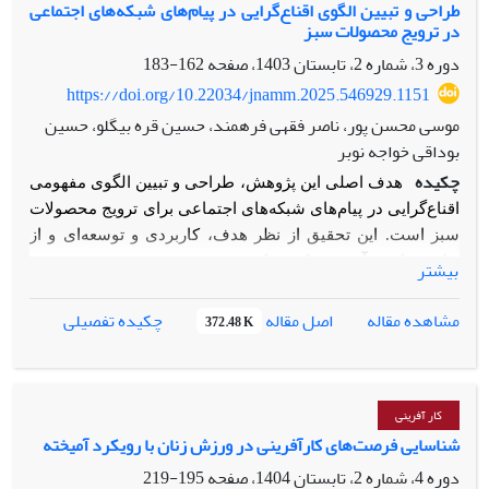
به‌دست آمد. سپس در بخش کمی پژوهش با بهره‌گیری از Spss
طراحی و تبیین الگوی اقناع‌گرایی در پیام‌های شبکه‌های اجتماعی
پژوهش تأثیر می‌گذارند.
در ترویج محصولات سبز
داده‌های به‌دست آمده از بخش کیفی مورد تحلیل و بررسی قرار
گرفت. یافته ها نشان می دهد که شفافیت، افزایش بهره وری،
دوره 3، شماره 2، تابستان 1403، صفحه
162-183
افزایش قابلیت چابکی، جلوگیری از فساد، ارتقاء سطح اعتماد،
https://doi.org/10.22034/jnamm.2025.546929.1151
بهبود رای گیری الکترونیکی، مدیریت هویت ایمن و بهبود نوآوری
موسی محسن پور، ناصر فقهی فرهمند، حسین قره بیگلو، حسین
هشت الگوی ذهنی مدیران در راستای تکنولوژی بلاکچین در
بوداقی خواجه نوبر
سازمان های دولتی می‎ باشند.
چکیده
هدف اصلی این پژوهش، طراحی و تبیین الگوی مفهومی
اقناع‌گرایی در پیام‌های شبکه‌های اجتماعی برای ترویج محصولات
سبز است. این تحقیق از نظر هدف، کاربردی و توسعه‌ای و از
نظر رویکرد، آمیخته (کیفی-کمی) محسوب می‌شود. در بخش
بیشتر
کیفی، جامعه آماری شامل خبرگان حوزه‌های بازاریابی سبز،
تبلیغات و مدیریت بازرگانی بود که از میان آن‌ها با روش
اصل مقاله
مشاهده مقاله
چکیده تفصیلی
372.48 K
نمونه‌گیری هدفمند و بر اساس اصل اشباع نظری،
۱۵
نفر انتخاب
شدند. داده‌ها از طریق مصاحبه‌های نیمه‌ساختارمند گردآوری و با
استفاده از روش تحلیل مضمون براون و کلارک در شش مرحله
کار آفرینی
تحلیل شد. در این مرحله،
۶۲
کد اولیه شناسایی گردید که پس از
شناسایی فرصت‌های کارآفرینی در ورزش زنان با رویکرد آمیخته
کدگذاری و تجمیع، در قالب
۱۸
کد سازمان‌دهنده و
۸
مضمون
فراگیر طبقه‌بندی شدند. در این مرحله، با بهره‌گیری از روش
دوره 4، شماره 2، تابستان 1404، صفحه
195-219