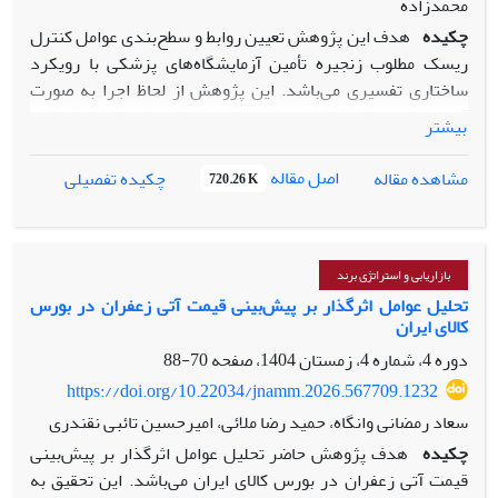
محمدزاده
چکیده
هدف این پژوهش تعیین روابط و سطح‌بندی عوامل کنترل
ریسک مطلوب زنجیره تأمین آزمایشگاه‌های پزشکی با رویکرد
ساختاری تفسیری می‌باشد. این پژوهش از لحاظ اجرا به صورت
آمیخته (کیفی-کمی) و از منظر هدف اجرا یک پژوهش اکتشافی و
بیشتر
پژوهش توصیفی - پیمایشی انجام گرفت. جامعه آماری پژوهش
شامل 15 نفر از مدیران و کارشناسان عالی رتبه در آزمایشگاه‌های
اصل مقاله
مشاهده مقاله
چکیده تفصیلی
720.26 K
پزشکی در طول زنجیره تأمین فعالیت بودند، می‌باشد که با
استفاده از روش نمونه گیری گلوله برفی انتخاب شدند. ابزار
گردآوری اطلاعات مصاحبه نیمه ساختاریافته می‌باشد. برای تجزیه
و تحلیل داده‌ها از روش دلفی فازی و مدل سازی ساختاری
بازاریابی و استراتژی برند
تفسیری (ISM) و نرم افزار میک مک استفاده گردید. نتایج تحلیل
تحلیل عوامل اثرگذار بر پیش‌بینی قیمت آتی زعفران در بورس
کالای ایران
ساختاری تفسیری توسط مدل اکتشافی نشان داد که مدل اکتشافی
پژوهش دارای 4 عامل اصلی و 13 عامل فرعی در چهار سطح
دوره 4، شماره 4، زمستان 1404، صفحه
70-88
شناسایی شدند. سطح چهارم شناسایی ریسک‌های زنجیره تأمین
https://doi.org/10.22034/jnamm.2026.567709.1232
شامل ابعاد ریسک‌های مالی و قانونی، ریسک‌های کیفیت و
سعاد رمضانی وانگاه، حمید رضا ملائی، امیرحسین تائبی نقندری
ریسک‌های تأمین‌کننده و لجستیکی است. در سطح سوم تجزیه و
چکیده
هدف پژوهش حاضر تحلیل عوامل اثرگذار بر پیش‌بینی
تحلیل شکست و آثار آن شامل شناسایی نقاط ضعف؛ تحلیل آثار
قیمت آتی زعفران در بورس کالای ایران می‌باشد. این تحقیق به
شکست و اولویت‌بندی ریسک‌ها قرار دارد. در سطح دوم بعد