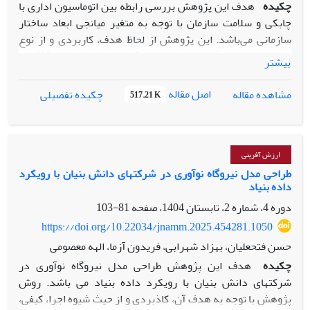
چکیده
هدف این پژوهش بررسی رابطه بین اتوماسیون اداری با
چابکی و سلامت سازمان با توجه به متغیر میانجی ابعاد ساختار
سازمانی می‌باشد. این پژوهش از لحاظ هدف، کاربردی و از نوع
توصیفی ـ همبستگی می‌باشد. جامعه آماری پژوهش شامل 600 نفر
بیشتر
از کارکنان اداره کل بنادر و دریانوردی استان بوشهر در سال 1404
می‌باشد که از این تعداد 234 نفر بر اساس روش نمونه‌گیری
اصل مقاله
مشاهده مقاله
چکیده تفصیلی
517.21 K
تصادفی ساده متناسب و بصورت مقطعی با حجم جامعه و طبق
فرمول کوکران به عنوان نمونه انتخاب شدند. به منظور گردآوری
داده‌ها از چهار پرسشنامه اتوماسیون اداری آهنگر پور (۱۳۸۷)،
پرسشنامه چابکی سازمانی ژانگ و شریفی (2000)، پرسشنامه
ارزش آفرینی
سلامت سازمانی هوی و فیلدمن (1996) و پرسشنامه ساختار
طراحی مدل نیروگاه نوآوری در شرکتهای دانش بنیان با رویکرد
داده بنیاد
سازمانی رابینز (1979) استفاده گردیده است. پرسشنامه
اتوماسیون اداری با 30 سؤال و روایی و پایایی به ترتیب 90/0 و
دوره 4، شماره 2، تابستان 1404، صفحه
81-103
93/0، پرسشنامه چابکی سازمانی با 28 سؤال و روایی و پایایی به
https://doi.org/10.22034/jnamm.2025.454281.1050
ترتیب 88/0 و 86/0، پرسشنامه سلامت سازمانی با 44 سؤال و
حسن فتحعلیان، بهزاد شهرابی، فریدون آزما، الهه معصومی
روایی و پایایی به ترتیب 91/0 و 85/0، و پرسشنامه ساختار
چکیده
هدف این پژوهش طراحی مدل نیروگاه نوآوری در
سازمانی با 24 سؤال و روایی و پایایی به ترتیب 87/0 و 93/0
شرکتهای دانش بنیان با رویکرد داده بنیاد می باشد. روش
استفاده گردیده است. برای تجزیه و تحلیل‌ یافته‌ها از نرم‌افزار
پژوهش با توجه به هدف آن، کاذبردی و از حیث شیوه اجرا، کیفی،
SPSS و LISREL استفاده شد. نتایج حاصل از تجزیه و تحلیل