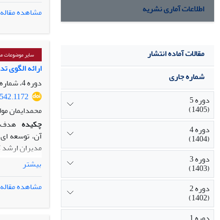
تحقیق و توسعه
اطلاعات آماری نشریه
مشاهده مقاله
تجارت الکترون
می‌دهند که کا
کنند.
مقالات آماده انتشار
سایر موضوعات مرت
ارائه الگوی ت
شماره جاری
دوره 4، شماره 2، تابستان 1404، صفحه
0542.1172
دوره 5
(1405)
محمدایمان مول
چکیده
هدف ا
دوره 4
(1404)
دوره 3
بیشتر
(1403)
11 انجام شد
مشاهده مقاله
دوره 2
بهره‌برداری ا
(1402)
ایجاد تعاملات 
دوره 1