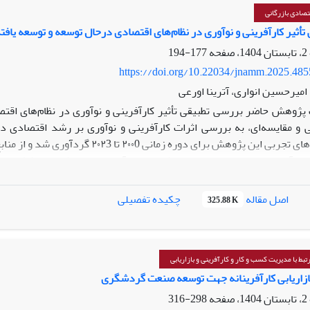
تصادی بازرگانی
أثیر کارآفرینی و نوآوری در نظام‌های اقتصادی درحال توسعه و توسعه یافت
177-194
https://doi.org/10.22034/jnamm.2025.48
امیرحسین انواری، آترینا اورعی
ژوهش حاضر بررسی تطبیقی تأثیر کارآفرینی و نوآوری در نظام‌های اقتصا
 و مقایسه‌ای، به بررسی اثرات کارآفرینی و نوآوری بر رشد اقتصادی 
می‌باشد. داده‌های تجربی این پژوهش بر
(GEM) و سالنامه 
۲۰ کشور منتخب با بهره‌
دو گروه کشورها تأثیر مثبت و معناداری بر رشد اقتصادی دارند؛ با این 
اصل مقاله
چکیده تفصیلی
325.88 K
 که در کشورهای در حال توسعه، نوآوری‌ها عمدتاً در پاسخ به نیازهای بومی
واقص ساختاری ایفا کند. در مقابل، در کشورهای توسعه‌یافته، اگرچه تأثی
ایه انسانی، سرمایه فیزیکی و باز بودن تجاری قرار دارد. در نهایت، پژ
ن‌ها در راستای تقویت نوآوری و کارآفرینی تأکید دارد.
بط با مدیریت کسب و کار و کارآفرینی و بازاریابی
زاریابی کارآفرینانه جهت توسعه صنعت گردشگری
298-316