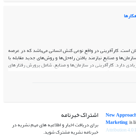
 یافته‌های پژوهش نقش مهم ویژگی‌های شخصیتی بر قصد کارآفرینی و
ان می‌دهد.
هکارها
نان است. کارآفرینی در واقع نوعی کنش انسانی می‌باشد که در عرصه
مان‌ها و صنایع نیازمند یافتن راه‌حل‌ها و روش‌های جدید مقابله با
دی دارد. کارآفرینی در سازمان‌ها و صنایع، شامل پرورش رفتارهای
کنان از روحیه کارآفرینی برخوردار شوند. این پژوهش در صدد شناسایی
عی بر آن شده که یک مدل تلفیقی از این مشکلات تحت عنوان موانع
سازمان توسعه تجارت ایران، بُعد زمان و تکنولوژی می‌باشد. همچنین
ی پرداخته شده است و تلاش گردیده تا اهمیت نقش کارآفرینی و دیدگاه
اده‌ها با آزمون‌های تی استیودنت، آزمون معناداری ضریب همبستگی
اشتراک خبرنامه
New Approach
Marketing
is l
برای دریافت اخبار و اطلاعیه های مهم نشریه در
Attribution 4.0 
خبرنامه نشریه مشترک شوید.