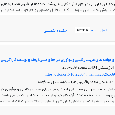
پژوهش شامل ۲۸ خبره ایرانی در حوزه آزادکاری می‌باشد. داده‌ها از طریق مصاح
. تحلیل یافته‌ها شناسایی چهار بعد استراتژیک را نشان می‌دهد که رویکرد
 انتقال شغلی؛ دوم، چالش‌های اقتصادی و مالی قابل‌توجه در فرآیند انتق
تصادی برای جوانان. نتایج حاکی از آن است که انتقال از کارمندی به فریلن
اصل مقاله
چکیده تفصیلی
687.95 K
عه و تقویت شبکه‌های اجتماعی و حرفه‌ای قوی، و ایجاد و تثبیت محیط سیا
واند برای سیاست‌گذاران دولتی، کارآفرینان و سازمان‌های ذینفع، از جمله 
اشد تا بتوانند از جوانان در این انتقال شغلی به‌درستی پشتیبانی کنند و 
 و مولفه های مزیت رقابتی و نوآوری در خط و مشی ایجاد و توسعه کارآفرین
209-235
https://doi.org/10.22034/jnamm.2026.53
ده، مهدی محمدباقری، زهرا شکوه، سنجر سلاجقه
 مدیران شرکت‌های دانش‌بنیان شهر کرمان می باشد. جهت انتخاب نمونه، ض
تجزیه و تحل