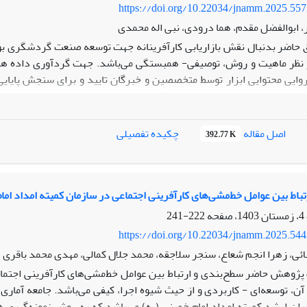
https://doi.org/10.22034/jnamm.2025.55
، ابوالفضل مقدم، هما درودی، نبی اله محمدی
 حاضر بدنبال نقش بازاریابی کارآفرینانه جهت توسعه صنعت گردشگری ب
وایی محتوایی ابزار توسط متخصصین و خبرگان تایید و برای سنجش پایایی ا
مت
اد بازاریابی کارآفرینانه گردشگری سلامت تحت تأثیر عوامل انسانی، نوآوری
اصل مقاله
چکیده تفصیلی
392.77 K
ماعی دارد. اجرای راهبردهای نوآورانه موجب ارتقای تجربه گردشگران 
نوآورانه و بهره‌گیری از فناوری‌های نوین را برای توسعه پایدار گردشگر
مده از روایی، پایایی و اعتبار مناسبی برخوردار بوده است.
باط بین عوامل خط‌مشی‌های کارآفرینی اجتماعی در سازمان کمیته امداد امام
222-241
https://doi.org/10.22034/jnamm.2025.54
ائی، زهرا انجم شعاع، سنجر سلاجقه، محمد جلال کمالی، مهدی محمد باقری
ژوهش حاضر سطح‌بندی و ارتباط بین عوامل خط‌مشی‌های کارآفرینی اجتماع
ران ارشد کمیته امداد امام خمینی (ره) می‌باشد که به روش نمونه‌گیری 