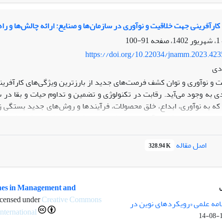
ا تعدیل منفی و متغیر سواد اقتصادی تعدیل مثبتی بر این رابطه دارد.
رهای معرفی شده برای پر کردن شکاف بین قصد و رفتار کارآفرینانه را نش
رآفرینی جهت خلاقیت و نوآوری در سازمان‌ها و صنایع: ارائه چالش‌ها و را
91-100
https://doi.org/10.22034/jnamm.2023.42
دی
ت و نوآوری و توان کشف فرصت‌های جدید از بارزترین ویژگی‌های کارآفری
ی به وجود می‌آید. رقابت در تکنولوژی و تضمین و تداوم حیات و بقا در ساز
 به نوآوری، ابداع، خلق محصولات، فرآیندها و روش‌های جدید بستگی زیا
ر این حوزه است که در آن، مدیران شرایطی را فراهم می‌کنند تا کلیه کار
وری، خلاقیت و کارآفرینی در سازمان توسعه تجارت ایران می‌باشد و س
این حوزه تهیه شود که موانع مورد بررسی شامل آموزش، ویژگی‌های مدیران 
اصل مقاله
328.94 K
 برنامه‌های آموزشی به عنوان یکی از راهکارهای توسعه و ترویج کارآفرین
ر راه‌اندازی کسب و کار و مدیریت سازمان‌های بزرگ نشان داده شود. د
es in Management and
icensed under
Creative Commons
مه علمی «رویکردهای نوین در
International
1