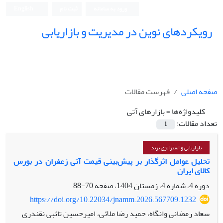
ورود به سامانه
ثبت نام
English
رویکردهای نوین در مدیریت و بازاریابی
صفحه اصلی
فهرست مقالات
کلیدواژه‌ها =
بازارهای آتی
تعداد مقالات:
1
بازاریابی و استراتژی برند
تحلیل عوامل اثرگذار بر پیش‌بینی قیمت آتی زعفران در بورس
کالای ایران
دوره 4، شماره 4، زمستان 1404، صفحه
70-88
https://doi.org/10.22034/jnamm.2026.567709.1232
سعاد رمضانی وانگاه، حمید رضا ملائی، امیرحسین تائبی نقندری