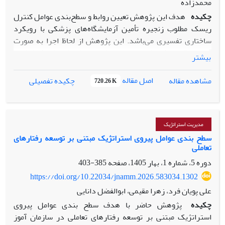
محمدزاده
چکیده
هدف این پژوهش تعیین روابط و سطح‌بندی عوامل کنترل
ریسک مطلوب زنجیره تأمین آزمایشگاه‌های پزشکی با رویکرد
ساختاری تفسیری می‌باشد. این پژوهش از لحاظ اجرا به صورت
آمیخته (کیفی-کمی) و از منظر هدف اجرا یک پژوهش اکتشافی و
بیشتر
پژوهش توصیفی - پیمایشی انجام گرفت. جامعه آماری پژوهش
شامل 15 نفر از مدیران و کارشناسان عالی رتبه در آزمایشگاه‌های
اصل مقاله
مشاهده مقاله
چکیده تفصیلی
720.26 K
پزشکی در طول زنجیره تأمین فعالیت بودند، می‌باشد که با
استفاده از روش نمونه گیری گلوله برفی انتخاب شدند. ابزار
گردآوری اطلاعات مصاحبه نیمه ساختاریافته می‌باشد. برای تجزیه
و تحلیل داده‌ها از روش دلفی فازی و مدل سازی ساختاری
مدیریت استراتژیک
تفسیری (ISM) و نرم افزار میک مک استفاده گردید. نتایج تحلیل
سطح بندی عوامل پیروی استراتژیک مبتنی بر توسعه رفتارهای
تعاملی
ساختاری تفسیری توسط مدل اکتشافی نشان داد که مدل اکتشافی
پژوهش دارای 4 عامل اصلی و 13 عامل فرعی در چهار سطح
دوره 5، شماره 1، بهار 1405، صفحه
385-403
شناسایی شدند. سطح چهارم شناسایی ریسک‌های زنجیره تأمین
https://doi.org/10.22034/jnamm.2026.583034.1302
شامل ابعاد ریسک‌های مالی و قانونی، ریسک‌های کیفیت و
علی پویان فرد، زهرا مقیمی، ابوالفضل دانایی
ریسک‌های تأمین‌کننده و لجستیکی است. در سطح سوم تجزیه و
چکیده
پژوهش حاضر با هدف سطح بندی عوامل پیروی
تحلیل شکست و آثار آن شامل شناسایی نقاط ضعف؛ تحلیل آثار
استراتژیک مبتنی بر توسعه رفتارهای تعاملی در سازمان آموز
شکست و اولویت‌بندی ریسک‌ها قرار دارد. در سطح دوم بعد