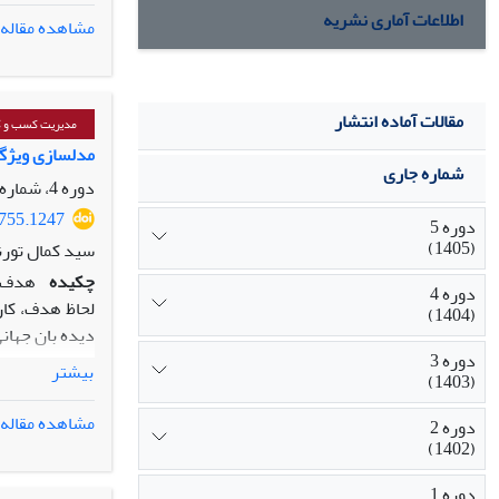
اطلاعات آماری نشریه
مشاهده مقاله
مقالات آماده انتشار
مدیریت کسب و ک
برنامه‌های مس
مدلسازی ویژگی‎های روانشناختی موسسان کسب‌وکارهای کوچک و متوسط تعاونی های صنعتی ما
شماره جاری
دوره 4، شماره 4، زمستان 1404، صفحه
3755.1247
دوره 5
(1405)
سید کمال تو
چکیده
دوره 4
(1404)
دوره 3
بیشتر
(1403)
است که متغیر 
هم بصورت مستق
مشاهده مقاله
دوره 2
کنترل درونی بو
(1402)
دوره 1
بر دیگر شرایط