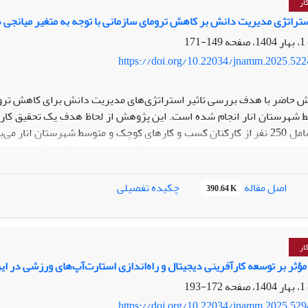
ار
ریابان کمک کنند تا با شناسایی معیارهای مؤثر، تعامل مؤثرتر با مخا
ستراتژی مدیریت دانش بر کاهش ترومای سازمانی با توجه به متغیر میانج
د.
149-171
https://doi.org/10.22034/jnamm.2025.52
 حاضر با هدف بررسی تاثیر استراتژی‌های مدیریت دانش برای کاهش تروما
شهرستان انار انجام شده است. این پژوهش از لحاظ هدف یک تحقیق کاربر
این پژوهش شامل 250 نفر از کارکنان کسب و کارهای کوچک و متوسط شهرستان
شاخص روایی محتوایی (CVI) استفاده شد. و در نهایت برای تعیین پایایی 
اصل مقاله
چکیده تفصیلی
390.64 K
ر کاهش ترومای سازمانی با توجه به متغیر میانجی هوش هیجانی در کسب و 
ار
ثر بر توسعه کارآفرینی دیجیتال و راه‌اندازی استارت‌آپ‌های ورزشی در ای
172-193
https://doi.org/10.22034/jnamm.2025.52