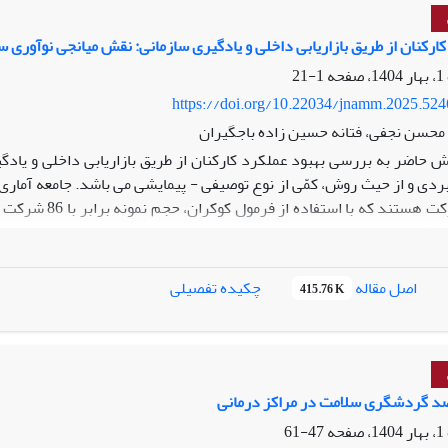
ارکنان از طریق بازاریابی داخلی و یادگیری سازمانی: نقش میانجی نوآوری س
1-21
https://doi.org/10.22034/jnamm.2025.52
، محسن نجفی، فتانه حسین زاده باجگیران
 حاضر به بررسی بهبود عملکرد کارکنان از طریق بازاریابی داخلی و یاد
ردی و از حیث روش، کمّی از نوع توصیفی - پیمایشی می باشد. جامعه آما
تعداد 116 شرکت 
 و تکمیل پرسشنامه در بین مدیران این شرکت‌ها پرداخته شد. به‌منظور تجزی
آماری مبتنی بر نرم افزارهای Spss و Pls بهره گرفته شد. روا
اصل مقاله
چکیده تفصیلی
415.76 K
940/0، 901/0 بدست آمده است که نشانگر پایایی مطلوب ابزار تحقیق است. یافته‌ه
ست و نوآوری سازمانی تاثیر آن را میانجی‌گری می‌کند.
د گردشگری سلامت در مراکز درمانی
47-61