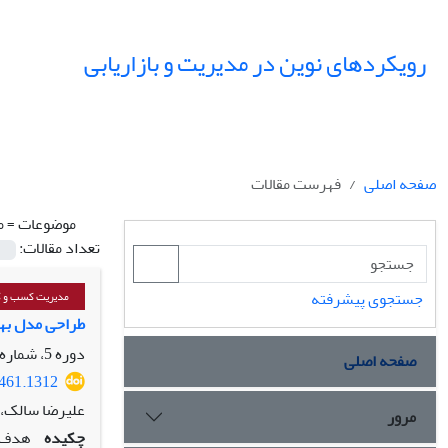
رویکردهای نوین در مدیریت و بازاریابی
صفحه اصلی
فهرست مقالات
موضوعات =
م
تعداد مقالات:
جستجوی پیشرفته
مدیریت کسب و ک
طراحی مدل بهبود تجاری‌ساز
دوره 5، شماره 2، تابستان 1405، صفحه
صفحه اصلی
5461.1312
علیرضا سالک،
مرور
چکیده