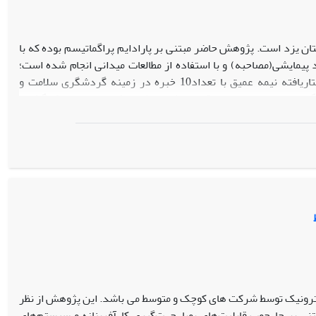
یزد است. پژوهش حاضر مبتنی بر پارادایم پراگماتیسم بوده که با
یمایشی(مصاحبه) و با استفاده از مطالعات میدانی انجام شده است؛
استراتژی پژوهش، فرافکنی بوده و جمع آوری دادها با استفاده از مصاحبه نیمه ساختاریافته نیمه عمیق با تعداد10 خبره در زمینه گردشگری سلامت و
گام حجم نمونه بر اساس قاعده اشباع نظری مشخص و پس از کدگذاری
ز ضرورت توجه به عوامل زیر ساختی، عوامل فرهنگی و عوامل اقتصادی
صد و تبلیغات، ترفیعات فروش، جوامع برند و روابط عمومی در قالب
لب متغیر منابع انسانی و تجهیزات و امکانات درمانی و خدمات در قالب
رونیک توسط شرکت های کوچک و متوسط می باشد. این پژوهش از نظر
بر چارچوب قابلیت‌های پویا، جهت‌گیری کارآفرینانه و سیستم‌های