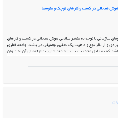
طبان ایجاد کرده و استراتژی‌های بازاریابی مبتنی بر اینفلوئنسر
ی هوش هیجانی در کسب و کارهای کوچک و متوسط
ی سازمانی با توجه به متغیر میانجی هوش هیجانی در کسب و کارهای
دی و از نظر نوع و ماهیت یک تحقیق توصیفی می باشد. جامعه آماری
 انار می‌باشد که به دلیل محددیت نسبی جامعه اماری تمام اعضای آن به عنوان
نمونه انتخاب و به روش سرشماری پرسشنامه در بین آنان توزیع وجمع آوری گردید. برای تعیین روایی پرسشنامه‌ها، از شاخص نسبت روایی محتوایی (CVR) و
پرسشنامه‌ها از ضریب آلفای کرونباخ استفاده شد. به منظور بررسی فرضیات تحقیق از
مدل سازی معادلات ساختاری روش الگویابی معادلات ساختاری (SEM) با کمک نرم افزار Smart PLS بهره گرفته شده است. براساس نتایج بدست آمده استراتژی
کارهای کوچک و متوسط تاثیر معناداری دارد.
ران