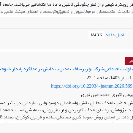
ارخانجات، متخصصان فرمولاسیون و تحقیق‌وتوسعه، و اعضای هیئت علمی در 
رویکرد تحلیلتم و از نرم افزار MAXQDA استفاده گردید. 
‌سازی»، «قابلیت‌ها و ظرفیت‌های فناورانه»، «عوامل سازمانی و مدیریتی»، «
اصل مقاله
654.3 K
هره‌گیری از فناوری‌های نوین، ارتقای ظرفیت‌های فناورانه، تقویت مدیریت
تعیین‌کننده‌ای در افزایش 
و فعالان حوزه پلیمر در جهت توسعه تجاری‌سازی محصولات و فناوری‌های نوآو
ار
سئولیت اجتماعی شرکت و زیرساخت مدیریت دانش بر عملکرد پایدار با توجه
1-22
https://doi.org/10.22034/jnamm.2026.56
پیمان اکبری، محمدامین نوری
 حاضر باهدف تحلیل نقش واسطه ای دوسوتوانی سازمانی در تأثیر مس
. پژوهش برمبنای هدف، کاربردی و از نظر روش، پیمایشی است. جامعه آما
 که روایی آن با استفاده از نظرات متخصصان رشته مدیریت و پایایی آن از
ساختاری در نرم‌افزار SmartPLS3 تجزیه و تحلیل شدند. یافته‌های