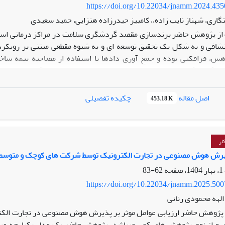
https://doi.org/10.22034/jnamm.2024.43
ری، شهناز نایب زاده،، کامبیز حیدرزاده هنزایی، حمید سعیدی
ز پژوهش حاضر برندسازی مقصد گردشگری سلامت در مراکز درمانی استان 
افی و به شکل یک تحقیق توسعه ای و به شیوه مقطعی مبتنی بر رویکرد پ
 گردشگری که به شیوه هدفمند انتخاب شده بودند انجام گرفت؛ در این 
، محوری و انتخابی توسعه این مفهوم انجام شد؛ یافته های پژوهش حاکی ا
 کشور مقصد گردشگری سلامت، عوامل گردشگری و عوامل برندسازی شهر مق
اصل مقاله
چکیده تفصیلی
453.18 K
 ارتباطی و نیز پزشک و پرستار، کارکنان مراکز درمانی و نیز مدیران در قا
ا خدمت می باشد.
ار
یرش هوش مصنوعی در تجارت الکترونیک توسط شرکت های کوچک و متوسط
62-83
https://doi.org/10.22034/jnamm.2025.50
الهه محمودی رنانی
ژوهش حاضر ارزیابی عوامل موثر بر پذیرش هوش مصنوعی در تجارت الکت
و از نوع پژوهش های کمی میباشد. پژوهش حاضر یک مدل یکپارچه مبتنی 