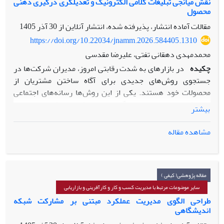
نقش میانجی تبلیغات کلامی الکترونیک و تعدیلگری درگیری ذهنی
محصول
مقالات آماده انتشار، پذیرفته شده، انتشار آنلاین از
30 آذر 1405
https://doi.org/10.22034/jnamm.2026.584405.1310
محمدمهدی دهقانی تفتی، علیرضا مقدسی
چکیده
در بازارهای به شدت رقابتی امروز، مدیران شرکت‌ها در
جستجوی روش‌های جدیدی برای آگاه ساختن مشتریان از
محصولات خود هستند. یکی از این روش‌ها رسانه‌های اجتماعی
است که موجبات تحول بزرگی در حوزه‌ کسب و کار و بازاریابی
بیشتر
الکترونیک شده است. لذا هدف این تحقیق بررسی تاثیر ارتباطات
رسانه های اجتماعی بر ارزش ویژه برند با میانجی گری تبلیغات
مشاهده مقاله
کلامی الکترونیک و تعدیلگری درگیری ذهنی محصولاست. این
پژوهش از حیث هدف کاربردی و از نظر روش اجرا، پیمایشی است.
جامعه آماری تحقیق حاضر، تمامی مشتریان فرآورده های لبنی
استان یزد هستند که حداقل یک سال از آن محصولات استفاده
مقاله پژوهشی( کیفی )
کرده و در رسانه های اجتماعی حضور دارندکه به روش
سایر موضوعات مرتبط با مدیریت کسب و کار و کارآفرینی و بازاریابی
نمونه‌گیری در دسترس انتخاب شده اند. ابزار جمع‌آوری داده‌ها
طراحی الگوی مدیریت عملکرد مبتنی بر مشارکت شبکه
اندیشگاهی
پرسشنامه‌ی استاندارد برگرفته از پژوهش لین و همکاران