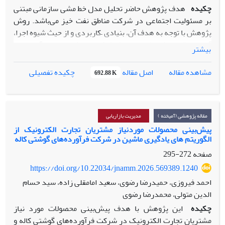
به میزان انطباق راهبردها با واقعیت‌های فرهنگی، نهادی و
چکیده
هدف پژوهش حاضر تحلیل مدل خط مشی سازمانی مبتنی
ساختاری جامعه بستگی دارد.
بر مسئولیت اجتماعی در شرکت مناطق نفت خیز می‌باشد. روش
پژوهش با توجه به هدف آن، بنیادی –کاربردی و از حیث شیوه اجرا،
آمیخته (کیفی-کمی) از نوع اکتشافی می‌باشد. جامعه آماری در
بیشتر
بخش کیفی شامل 14 نفر از مدیران و خبرگان حوزه خط‌مشی گذاری
اجتماعی و مسئولیت اجتماعی اعضا هیات علمی، مدیران شرکت
اصل مقاله
مشاهده مقاله
چکیده تفصیلی
692.88 K
مناطق نفت خیز که به صورت هدفمند و در بخش کمی شامل 191
نفر از مدیران و کارشناسان شرکت مس ایران صاحب‌نظر در حوزه
مسئولیت اجتماعی شرکت و به روش نمونه گیری تصادفی ساده
انتخاب شدند. ابزار گرداوری یافته‌ها در بخش کیفی مصاحبه نیمه
مقاله پژوهشی (آمیخته )
مدیریت بازاریابی
ساختاریافته و در بخش کمی پرسشنامه محقق ساخته می‌باشد.
پیش‌بینی محصولات موردنیاز مشتریان تجارت الکترونیک از
الگوریتم های‌ یادگیری‌ ماشین‌ در شرکت‌ فرآورده‌های‌ گوشتی‌ کاله
برای تجزیه و تحلیل داده‌ها در بخش کیفی بر اساس روش داده
بنیاد و از نرم افزار NVIVO ویراست 11 و در بخش کمی از
صفحه
272-295
نرم‌افزارهای SPSS و PLS استفاده شد. نتایج بخش کیفی نشان
https://doi.org/10.22034/jnamm.2026.569389.1240
داد که مفاهیم استخراج‌شده شامل 89 کد باز، 30 کد محوری و 15
احمد فیروزی، حمیدرضا رضوی، سعید امامقلی زاده، سید حسام
کد انتخابی می‌باشد که تشکیل‌دهنده مدل خط‌مشی‌های اجتماعی
الدین متولی، محمدرضا رضوی
مبتنی بر مسئولیت اجتماعی در شرکت ملی مس ایران هستند.
چکیده
این پژوهش با هدف پیش‌بینی محصولات مورد نیاز
نتایج بخش کمی نشان‌ می‌دهد شرایط علی مدل اجرای
مشتریان تجارت الکترونیک در شرکت فرآورده‌های گوشتی کاله و