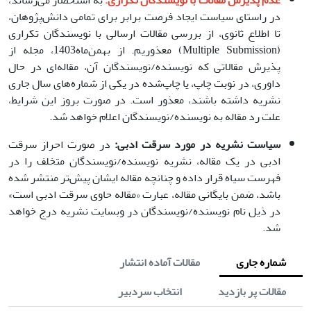
عدم پذیرش مقالات با نویسندگان تکراری:
به استحضار می‌رساند،
در راستای سیاست ایجاد فرصت برابر برای تمامی دانش‌پژوهان،
تا اطلاع ثانوی، از بررسی مقالات ارسالی با نویسندگان تکراری
(Multiple Submission) معذوریم. از بهمن‌ماه1403، مجله از
پذیرش مقالاتی که نویسنده/نویسندگان آن، مقاله‌ای در حال
داوری، در نوبت چاپ، یا چاپ‌شده در یکی از شماره‌های سال جاری
نشریه داشته باشند، معذور است. در صورت بروز این شرایط،
علت رد مقاله به نویسنده/نویسندگان اعلام خواهد شد.
سیاست نشریه در مورد سرقت ادبی:
در صورت احراز سرقت
ادبی در یک مقاله، نشریه نویسنده/نویسندگان متخلف را در
فهرست سیاه قرار داده و چنانچه مقاله ایشان پیش‌تر منتشر شده
باشد، ضمن بایگانی مقاله، عبارت «مقاله حاوی سرقت ادبی است»
در ذیل نام نویسنده/نویسندگان در وبسایت نشریه درج خواهد
شد.
شماره جاری
مقالات آماده انتشار
مقالات پر بازدید
انتخاب سردبیر