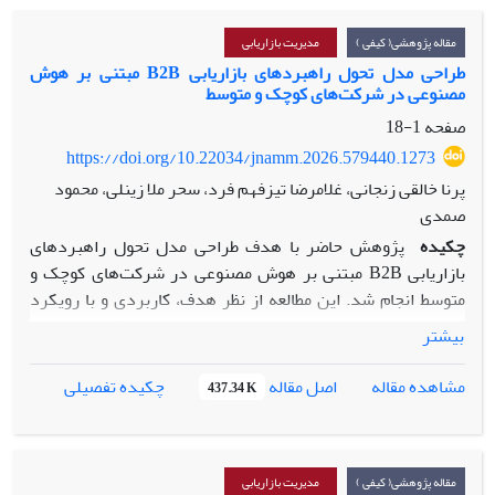
مقاله پژوهشی( کیفی )
مدیریت بازاریابی
طراحی مدل تحول راهبردهای بازاریابی B2B مبتنی بر هوش
مصنوعی در شرکت‌های کوچک و متوسط
صفحه
1-18
https://doi.org/10.22034/jnamm.2026.579440.1273
پرنا خالقی زنجانی، غلامرضا تیزفهم فرد، سحر ملا زینلی، محمود
صمدی
چکیده
پژوهش حاضر با هدف طراحی مدل تحول راهبردهای
بازاریابی B2B مبتنی بر هوش مصنوعی در شرکت‌های کوچک و
متوسط انجام شد. این مطالعه از نظر هدف، کاربردی و با رویکرد
کیفی مبتنی بر استراتژی نظریه داده‌بنیاد با رویکرد نظام‌مند
بیشتر
«استراوس و کوربین» طراحی و اجرا شده است. جامعه آماری
پژوهش شامل مدیران بازاریابی، خبرگان هوش مصنوعی بودند.
اصل مقاله
مشاهده مقاله
چکیده تفصیلی
437.34 K
نمونه‌گیری به روش هدفمند انجام شد، فرآیند جمع‌آوری داده‌ها
تا دستیابی به اشباع نظری ادامه یافت که در نهایت با ۱۵ مصاحبه
عمیق محقق شد. تحلیل داده‌ها در سه مرحله کدگذاری باز،
محوری و انتخابی با استفاده از نرم‌افزار MAXQDA18 انجام
مقاله پژوهشی( کیفی )
مدیریت بازاریابی