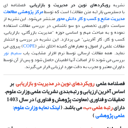
نشریه
رویکردهای نوین در مدیریت و بازاریابی
، فصلنامه ای
با
دسترسی باز
(به متن مقالات) است که توسط
مرکز پژوهشی مطالعات
مدیریت منابع و کسب و کار دانش محور
منـتشر می‌شود. این نشریه از
سیاست داوری تخصصی دو سو ناشناس در بررسی مقالات استفاده
نموده و به مباحث مهم و اساسی حوزه "مدیریت بازرگانی، بازاریابی،
کسب و کار، کار آفرینی" می پردازد. این نشریه در بررسی و انتشار
مقالات علمی از اصول و معیارهای کمیته اخلاق نشر (
COPE
) پیروی می
نماید. همه مقالات ارسالی توسط نرم افزار مشابهت یاب
سمیم نور
بررسی می شوند تا از اصالت آنها اطمینان حاصل شود و پس از آن توسط
داوران معتبر و مجرب به دقت مورد ارزیابی قرار می گیرند.
فصلنامه علمی
رویکردهای نوین در مدیریت و بازاریابی
بر
اساس آخرین ارزیابی و رتبه‌بندی نشریات علمی وزارت علوم،
تحقیقات و فناوری (معاونت پژوهش و فناوری) در سال 1403
دارای
رتبه علمی «ب»
می باشد. (
لینک نمایه وزارت علوم:
علمی پژوهشی
)