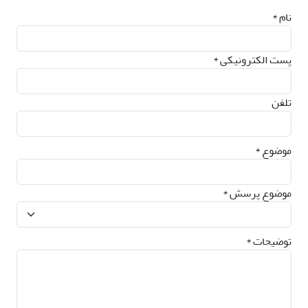
نام *
پست الکترونیکی *
تلفن
موضوع *
موضوع پرسش *
توضیحات *