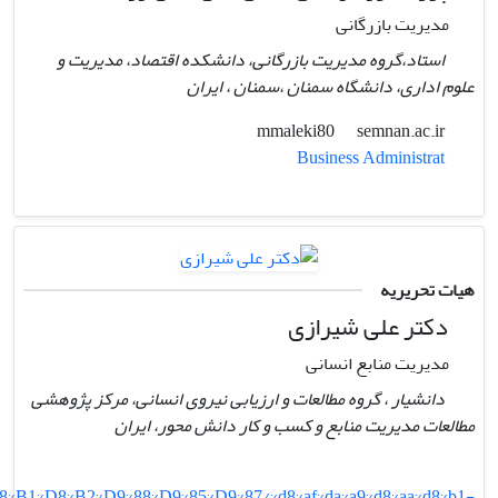
مدیریت بازرگانی
استاد،گروه مدیریت بازرگانی، دانشکده اقتصاد، مدیریت و
علوم اداری، دانشگاه سمنان ،سمنان ، ایران
semnan.ac.ir
mmaleki80
Business Administrat
هیات تحریریه
دکتر علی شیرازی
مدیریت منابع انسانی
دانشیار ، گروه مطالعات و ارزیابی نیروی انسانی، مرکز پژوهشی
مطالعات مدیریت منابع و کسب و کار دانش محور، ایران
D8%B1%D8%B2%D9%88%D9%85%D9%87/%d8%af%da%a9%d8%aa%d8%b1-