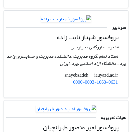
سردبیر
پروفسور شهناز نایب زاده
مدیریت بازرگانی ، بازاریابی
استاد تمام ،گروه مدیریت ،دانشکده مدیریت و حسابداری،واحد
یزد ، دانشگاه ازاد اسلامی ،یزد ،ایران
iauyazd.ac.ir
snayebzadeh
0000-0003-1063-0631
هیات تحریریه
پروفسور امیر منصور طهرانچیان