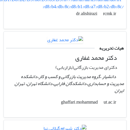
%d8%b4%db%8c%d8%b1%d8%a7%d8%b2%db%8c/
rcmk.ir
dr.alishirazi
هیات تحریریه
دکتر محمد غفاری
دکترای مدیریت بازرگانی(بازاریابی)
دانشیار ،گروه مدیریت بازرگانی و کسب و کار،دانشکده
مدیریت و حسابداری،دانشکدگان فارابی،دانشگاه تهران، تهران
ایران
ut.ac.ir
ghaffari.mohammad