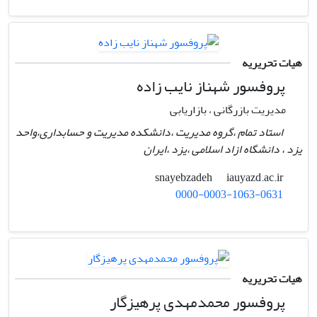
هیات تحریریه
پروفسور شهناز نایب زاده
مدیریت بازرگانی ، بازاریابی
استاد تمام ،گروه مدیریت ،دانشکده مدیریت و حسابداری،واحد
یزد ، دانشگاه ازاد اسلامی ،یزد ،ایران
iauyazd.ac.ir
snayebzadeh
0000-0003-1063-0631
هیات تحریریه
پروفسور محمدمهدی پرهیزگار