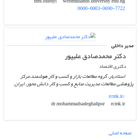
westmidlands.university.edu.ng
timi.olubiyi
0000-0003-0690-7722
مدیر داخلی
دکتر محمدصادق علیپور
دکتری اقتصاد
استادیار، گروه مطالعات بازار و کسب و کار هوشمند،مرکز
پژوهشی مطالعات مدیریت منابع و کسب و کار دانش محور، ایران
rcmk.ir/
rcmk.ir
dr.mohammadsadeghalipor
صفحه اصلی