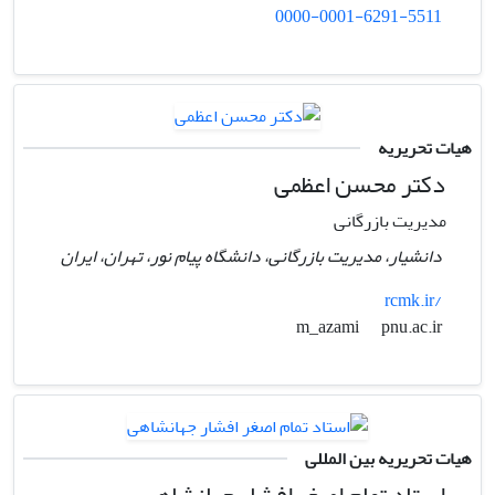
0000-0001-6291-5511
هیات تحریریه
دکتر محسن اعظمی
مدیریت بازرگانی
دانشیار، مدیریت بازرگانی، دانشگاه پیام نور، تهران، ایران
rcmk.ir/
pnu.ac.ir
m_azami
هیات تحریریه بین المللی
استاد تمام اصغر افشار جهانشاهی