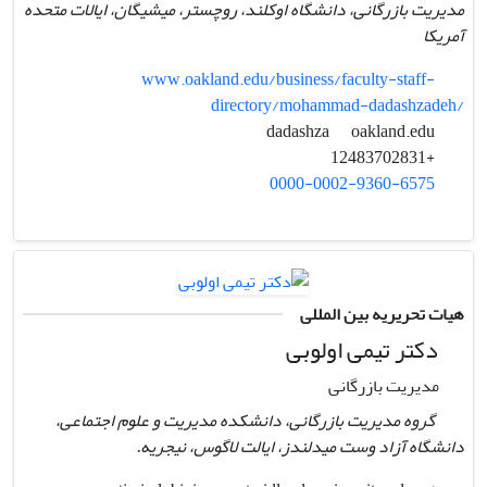
مدیریت بازرگانی، دانشگاه اوکلند، روچستر، میشیگان، ایالات متحده
آمریکا
www.oakland.edu/business/faculty-staff-
directory/mohammad-dadashzadeh/
oakland.edu
dadashza
+12483702831
0000-0002-9360-6575
هیات تحریریه بین المللی
دکتر تیمی اولوبی
مدیریت بازرگانی
گروه مدیریت بازرگانی، دانشکده مدیریت و علوم اجتماعی،
دانشگاه آزاد وست میدلندز، ایالت لاگوس، نیجریه.