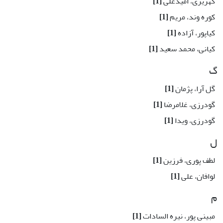
کهریزی، امیدعلی
[1]
کوره وند، مریم
[1]
کیاپور، آزاده
[1]
کیانی، محمد سعید
[1]
گ
گل آرا، پژمان
[1]
گودرزی، غلامرضا
[1]
گودرزی، ویدا
[1]
ل
لطف پوری، فرزین
[1]
لوافان، علی
[1]
م
مبینی پور، نیره السادات
[1]