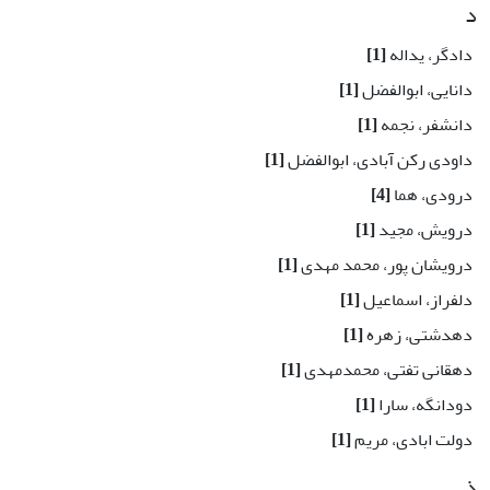
د
دادگر، یداله
[1]
دانایی، ابوالفضل
[1]
دانشفر، نجمه
[1]
داودی رکن آبادی، ابوالفضل
[1]
درودی، هما
[4]
درویش، مجید
[1]
درویشان پور، محمد مهدی
[1]
دﻟﻔﺮاز، اﺳﻤﺎﻋﯿﻞ
[1]
دهدشتی، زهره
[1]
دهقانی تفتی، محمدمهدی
[1]
دودانگه، سارا
[1]
دولت ابادی، مریم
[1]
ذ