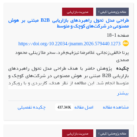
مقاله پژوهشی( کیفی )
مدیریت بازاریابی
طراحی مدل تحول راهبردهای بازاریابی B2B مبتنی بر هوش
مصنوعی در شرکت‌های کوچک و متوسط
صفحه
1-18
https://doi.org/10.22034/jnamm.2026.579440.1273
پرنا خالقی زنجانی، غلامرضا تیزفهم فرد، سحر ملا زینلی، محمود
صمدی
چکیده
پژوهش حاضر با هدف طراحی مدل تحول راهبردهای
بازاریابی B2B مبتنی بر هوش مصنوعی در شرکت‌های کوچک و
متوسط انجام شد. این مطالعه از نظر هدف، کاربردی و با رویکرد
کیفی مبتنی بر استراتژی نظریه داده‌بنیاد با رویکرد نظام‌مند
بیشتر
«استراوس و کوربین» طراحی و اجرا شده است. جامعه آماری
پژوهش شامل مدیران بازاریابی، خبرگان هوش مصنوعی بودند.
اصل مقاله
مشاهده مقاله
چکیده تفصیلی
437.34 K
نمونه‌گیری به روش هدفمند انجام شد، فرآیند جمع‌آوری داده‌ها
تا دستیابی به اشباع نظری ادامه یافت که در نهایت با ۱۵ مصاحبه
عمیق محقق شد. تحلیل داده‌ها در سه مرحله کدگذاری باز،
محوری و انتخابی با استفاده از نرم‌افزار MAXQDA18 انجام
مقاله پژوهشی( کیفی )
مدیریت بازاریابی