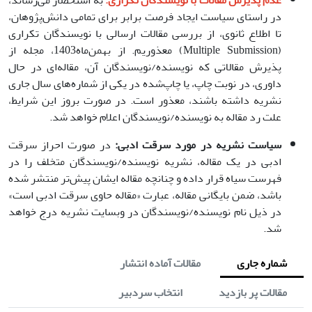
عدم پذیرش مقالات با نویسندگان تکراری:
به استحضار می‌رساند،
در راستای سیاست ایجاد فرصت برابر برای تمامی دانش‌پژوهان،
تا اطلاع ثانوی، از بررسی مقالات ارسالی با نویسندگان تکراری
(Multiple Submission) معذوریم. از بهمن‌ماه1403، مجله از
پذیرش مقالاتی که نویسنده/نویسندگان آن، مقاله‌ای در حال
داوری، در نوبت چاپ، یا چاپ‌شده در یکی از شماره‌های سال جاری
نشریه داشته باشند، معذور است. در صورت بروز این شرایط،
علت رد مقاله به نویسنده/نویسندگان اعلام خواهد شد.
سیاست نشریه در مورد سرقت ادبی:
در صورت احراز سرقت
ادبی در یک مقاله، نشریه نویسنده/نویسندگان متخلف را در
فهرست سیاه قرار داده و چنانچه مقاله ایشان پیش‌تر منتشر شده
باشد، ضمن بایگانی مقاله، عبارت «مقاله حاوی سرقت ادبی است»
در ذیل نام نویسنده/نویسندگان در وبسایت نشریه درج خواهد
شد.
شماره جاری
مقالات آماده انتشار
مقالات پر بازدید
انتخاب سردبیر