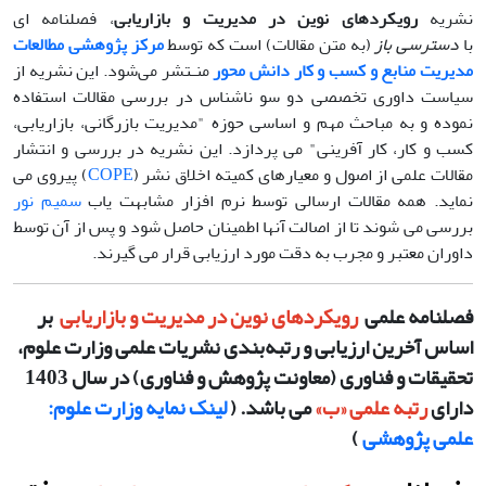
نشریه
رویکردهای نوین در مدیریت و بازاریابی
، فصلنامه ای
با
دسترسی باز
(به متن مقالات) است که توسط
مرکز پژوهشی مطالعات
مدیریت منابع و کسب و کار دانش محور
منـتشر می‌شود. این نشریه از
سیاست داوری تخصصی دو سو ناشناس در بررسی مقالات استفاده
نموده و به مباحث مهم و اساسی حوزه "مدیریت بازرگانی، بازاریابی،
کسب و کار، کار آفرینی" می پردازد. این نشریه در بررسی و انتشار
مقالات علمی از اصول و معیارهای کمیته اخلاق نشر (
COPE
) پیروی می
نماید. همه مقالات ارسالی توسط نرم افزار مشابهت یاب
سمیم نور
بررسی می شوند تا از اصالت آنها اطمینان حاصل شود و پس از آن توسط
داوران معتبر و مجرب به دقت مورد ارزیابی قرار می گیرند.
فصلنامه علمی
رویکردهای نوین در مدیریت و بازاریابی
بر
اساس آخرین ارزیابی و رتبه‌بندی نشریات علمی وزارت علوم،
تحقیقات و فناوری (معاونت پژوهش و فناوری) در سال 1403
دارای
رتبه علمی «ب»
می باشد. (
لینک نمایه وزارت علوم:
علمی پژوهشی
)