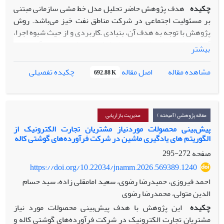
به میزان انطباق راهبردها با واقعیت‌های فرهنگی، نهادی و
چکیده
هدف پژوهش حاضر تحلیل مدل خط مشی سازمانی مبتنی
ساختاری جامعه بستگی دارد.
بر مسئولیت اجتماعی در شرکت مناطق نفت خیز می‌باشد. روش
پژوهش با توجه به هدف آن، بنیادی –کاربردی و از حیث شیوه اجرا،
آمیخته (کیفی-کمی) از نوع اکتشافی می‌باشد. جامعه آماری در
بیشتر
بخش کیفی شامل 14 نفر از مدیران و خبرگان حوزه خط‌مشی گذاری
اجتماعی و مسئولیت اجتماعی اعضا هیات علمی، مدیران شرکت
اصل مقاله
مشاهده مقاله
چکیده تفصیلی
692.88 K
مناطق نفت خیز که به صورت هدفمند و در بخش کمی شامل 191
نفر از مدیران و کارشناسان شرکت مس ایران صاحب‌نظر در حوزه
مسئولیت اجتماعی شرکت و به روش نمونه گیری تصادفی ساده
انتخاب شدند. ابزار گرداوری یافته‌ها در بخش کیفی مصاحبه نیمه
مقاله پژوهشی (آمیخته )
مدیریت بازاریابی
ساختاریافته و در بخش کمی پرسشنامه محقق ساخته می‌باشد.
پیش‌بینی محصولات موردنیاز مشتریان تجارت الکترونیک از
الگوریتم های‌ یادگیری‌ ماشین‌ در شرکت‌ فرآورده‌های‌ گوشتی‌ کاله
برای تجزیه و تحلیل داده‌ها در بخش کیفی بر اساس روش داده
بنیاد و از نرم افزار NVIVO ویراست 11 و در بخش کمی از
صفحه
272-295
نرم‌افزارهای SPSS و PLS استفاده شد. نتایج بخش کیفی نشان
https://doi.org/10.22034/jnamm.2026.569389.1240
داد که مفاهیم استخراج‌شده شامل 89 کد باز، 30 کد محوری و 15
احمد فیروزی، حمیدرضا رضوی، سعید امامقلی زاده، سید حسام
کد انتخابی می‌باشد که تشکیل‌دهنده مدل خط‌مشی‌های اجتماعی
الدین متولی، محمدرضا رضوی
مبتنی بر مسئولیت اجتماعی در شرکت ملی مس ایران هستند.
چکیده
این پژوهش با هدف پیش‌بینی محصولات مورد نیاز
نتایج بخش کمی نشان‌ می‌دهد شرایط علی مدل اجرای
مشتریان تجارت الکترونیک در شرکت فرآورده‌های گوشتی کاله و