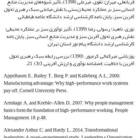
قربانعلی، مهران؛ نقوی، میرعلی (1398)، تأثیر شیوه‌های مدیریت منابع
انسانی سبز بر عملکرد محیط زیستی با نقش میانجی سبک رهبری تحول
آفرین سبز، پایان نامه کارشناسی ارشد دانشگاه علامه طباطبائی.
نوری، ناهید؛ رسولی، رضا (1399)، تأثیر نوآوری سبز بر عملکرد محیطی:
نقش رهبری تحول آفرین سبز و مدیریت منابع انسانی سبز، پایان نامه
کارشناسی ارشد دانشگاه پیام نور استان تهران.
یوزباشی, میرکمالی, کرمپور. (1390) بررسی رابطه سبک رهبری تحول
آفرین با خلاقیت. فصلنامه نوآوری و ارزش آفرینی, 3(3), 21.
Appelbaum, E., Bailey, T., Berg, P. and Kalleberg, A.L., 2000.
Manufacturing advantage: Why high-performance work systems
pay off. Cornell University Press.
Armitage, A. and Keeble-Allen, D., 2007. Why people management
basics form the foundation of high-performance working. People
Management, 18, p.48.
Alexander Arthur, C. and Hardy, L., 2014. Transformational
leadership: A quasi-experimental study. Leadership & Organization