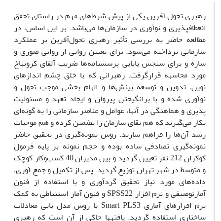
رهبری تحول آفرین یکی از پیش شرط‌های مهم در راستای تحقق
انعطافپذیری و نوآوری در سازمان‌ها می‌باشد. بر این اساس، در
مطالعه حاضر به بررسی تأثیر رهبری تحول‌آفرین بر عملکرد
سازمانی پرداخته می‌شود. برای تعیین روایی از روایی صوری و
سازه و برای سنجش پایایی پرسشنامه‌ها ضریب آلفای کرونباخ
مورد محاسبه قرارگرفت. رهبرانی که با خلق چشم اندازهای
نوین، تدوین و توسعه بینش‌ها و الهام بخشی موجب تحول و
نوآوری شده و با برانگیختن پیروان و ایجاد تعهد و مسئولیت
پذیری و هماهنگی در آنها، عوامل و عناصر سازمانی را به گونه‌ای
بکار می‌گیرند که هم بقای سازمان را تضمین کرده و هم موجبات
رشد آن‌ها را فراهم سازند. روش نمونه‌گیری در تحقیق حاضر
نمونه‌گیری تصادفی ساده بوده و حجم نمونه بر پایه فرمول
کوکران 212 نفر تعیین گردید و بین مدیران 40 کسب‌وکار کوچک
و متوسط در شهر تهران توزیع گردید. پس از تکمیل و جمع آوری،
داده‌های مورد نیاز تحقیق گردآوری و با استفاده از فنون
آمارتوصیفی و نرم افزار SPSS22 و فنون آمار استنباطی به کمک
نرم افزارهای آماری Smart PLS3 با روش مدل یابی معادلات
ساختاری استفاده گردید. یافته‏ها حاکی از آن است که رهبری