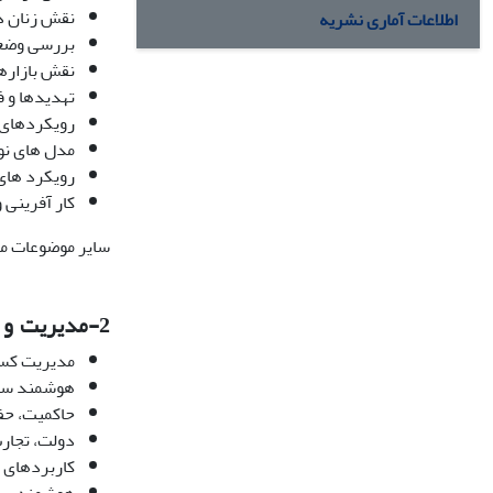
نقش زنان د
اطلاعات آماری نشریه
بررسی وضعی
نقش بازاره
تهدیدها و 
رویکردهای 
مدل های نو
رویکرد های
کار آفرینی 
سایر موضوعات مر
2-
مدیریت و 
مدیریت کسب
هوشمند سا
حاکمیت، حف
دولت، تجارت
کاربردهای ش