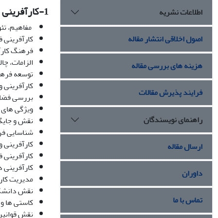
1-
کارآفرینی
اطلاعات نشریه
مفاهیم، تئو
اصول اخلاقی انتشار مقاله
کارآفرینی ف
فرهنگ کارآ
الزامات، چا
هزینه های بررسی مقاله
توسعه فرهنگ
کارآفرینی و
فرایند پذیرش مقالات
بررسی فضای 
ویژگی های ف
راهنمای نویسندگان
نقش و جایگا
شناسایی فر
کارآفرینی 
ارسال مقاله
کارآفرینی 
کارآفرینی د
داوران
مدیریت کارآ
نقش دانشگا
تماس با ما
کاستی ها و 
نقش قوانین