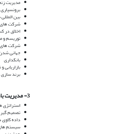
مدیریت زنجی
برونسپاری و
بین المللی 
شرکت های ک
اخلاق در کس
توریسم و ص
شرکت های 
جهانی شدن 
بانکداری
بازاریابی و 
برند سازی
3-
مدیریت باز
استراتژی ها
تصمیم گیری 
داده کاوی در
سیستم های ا