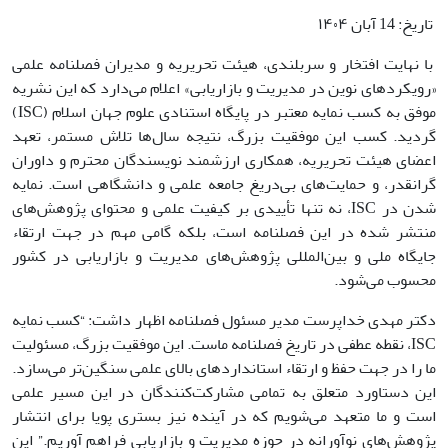
تاریخ: 14 آبان ۱۴۰۴
با نهایت افتخار و سربلندی، هیئت تحریریه و مدیران فصلنامه علمی
«رویکردهای نوین در مدیریت و بازاریابی» اعلام می‌دارد که این نشریه
موفق به کسب نمایه معتبر در پایگاه استنادی علوم جهان اسلام (ISC)
گردید. کسب این موفقیت بزرگ، نتیجه سال‌ها تلاش مستمر، تعهد
اعضای هیئت تحریریه، همکاری ارزشمند نویسندگان محترم و داوران
گرانقدر، و حمایت‌های بی‌دریغ جامعه علمی و دانشگاهی است. نمایه
شدن در ISC، نه تنها تأییدی بر کیفیت علمی و محتوای پژوهش‌های
منتشر شده در این فصلنامه است، بلکه گامی مهم در جهت ارتقاء
جایگاه ملی و بین‌المللی پژوهش‌های مدیریت و بازاریابی در کشور
محسوب می‌شود.
دکتر مهدی خداپرست مدیر مسئول فصلنامه اظهار داشت: “کسب نمایه
ISC، نقطه عطفی در تاریخ فصلنامه ماست. این موفقیت بزرگ، مسئولیت
ما را در جهت حفظ و ارتقاء استانداردهای بالای علمی سنگین‌تر می‌سازد.
این دستاورد متعلق به تمامی مشارکت‌کنندگان در این مسیر علمی
است و ما متعهد می‌شویم که در آینده نیز بستری پویا برای انتشار
پژوهش‌های نوآورانه در حوزه مدیریت و بازاریابی فراهم آوریم.” این