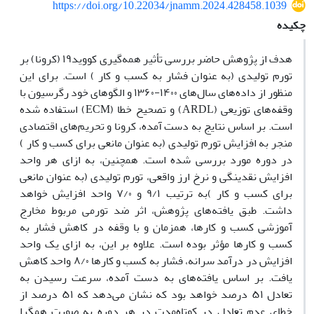
https://doi.org/10.22034/jnamm.2024.428458.1039
چکیده
هدف از پژوهش حاضر بررسی تأثیر همه‌گیری کووید۱۹ (کرونا) بر
تورم تولیدی (به عنوان فشار به کسب و کار ) است. برای این
منظور از داده‌های سال‌های ۱۴۰۰-۱۳۶۰ و الگو‌های خود رگرسیون با
وقفه‌های توزیعی (ARDL) و تصحیح خطا (ECM) استفاده شده
است. بر اساس نتایج به دست آمده، کرونا و تحریم‌های اقتصادی
منجر به افزایش تورم تولیدی (به عنوان مانعی برای کسب و کار )
در دوره مورد بررسی شده است. همچنین، به ازای هر واحد
افزایش نقدینگی و نرخ ارز واقعی، تورم تولیدی (به عنوان مانعی
برای کسب و کار )به ترتیب ۹/۱ و ۷/۰ واحد افزایش خواهد
داشت. طبق یافته‌های پژوهش، اثر ضد تورمی مربوط مخارج
آموزشی کسب و کارها، همزمان و با وقفه در کاهش فشار به
کسب و کارها مؤثر بوده است. علاوه بر این، به ازای یک واحد
افزایش در درآمد سرانه، فشار به کسب و کارها ۸/۰ واحد کاهش
یافت. بر اساس یافته‌های به دست آمده، سرعت رسیدن به
تعادل ۵۱ درصد خواهد بود که نشان‌ می‌دهد که ۵۱ درصد از
خطای عدم تعادل در کوتاه‌مدت در هر دوره به صورت همگرا