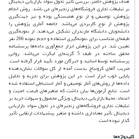
هدف پژوهش حاضر، بررسی تأثیر تحول سواد بازاریابی دیجیتال
بر تبلیغات تجاری فروشگاه‌های زنجیره‌ای می باشد. روش انجام
پژوهش، توصیفی و از نوع همبستگی بوده و نیز جهت‌گیری
پژوهش از نوع کاربردی می‌باشد. جامعه آماری پژوهش را
دانشجویان دانشگاه مازندران تشکیل می‌دهند. از نمونه‌گیری
طبقه‌ای متناسب برای نمونه‌گیری استفاده و حجم نمونه 266 نفر
تعیین شد. در این پژوهش ابزار جمع‌آوری داده‌ها پرسشنامه
محقق ساخته در طیف 5 گزینه‌ای لیکرت می‌باشد. روایی
پرسشنامه توسط اساتید و خبرگان مورد تأیید قرار گرفته است.
ضریب آلفای کرونباخ بدست آمده از کل سوالات نشان‌دهنده
پایایی خوب ابزار است. در این پژوهش برای تجزیه و تحلیل
داده‌ها از روش‌های آمار توصیفی و آمار استنباطی استفاده شده
است. نتایج آزمون‌ها بیان داشت که متغیرهای قیمت، امنیت و
اعتماد، محیط بازاریابی دیجیتال، ویژگی محصول و سهولت خرید بر
تبلیغات تجاری فروشگاه‌های زنجیره‌ای در تحول سواد بازاریابی
دیجیتال تأثیر معناداری داشته و متغیر پیشنهادات ارتقایی تأثیر
گذار نبوده است.
کلیدواژه‌ها