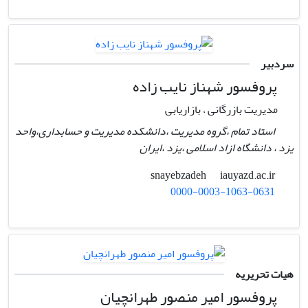
سردبیر
پروفسور شهناز نایب زاده
مدیریت بازرگانی ، بازاریابی
استاد تمام ،گروه مدیریت ،دانشکده مدیریت و حسابداری،واحد
یزد ، دانشگاه ازاد اسلامی ،یزد ،ایران
iauyazd.ac.ir
snayebzadeh
0000-0003-1063-0631
هیات تحریریه
پروفسور امیر منصور طهرانچیان