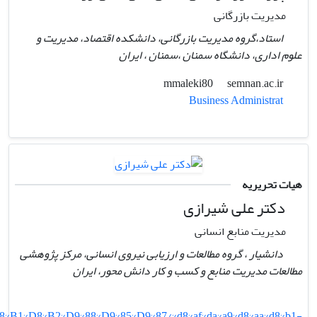
مدیریت بازرگانی
استاد،گروه مدیریت بازرگانی، دانشکده اقتصاد، مدیریت و
علوم اداری، دانشگاه سمنان ،سمنان ، ایران
semnan.ac.ir
mmaleki80
Business Administrat
هیات تحریریه
دکتر علی شیرازی
مدیریت منابع انسانی
دانشیار ، گروه مطالعات و ارزیابی نیروی انسانی، مرکز پژوهشی
مطالعات مدیریت منابع و کسب و کار دانش محور، ایران
D8%B1%D8%B2%D9%88%D9%85%D9%87/%d8%af%da%a9%d8%aa%d8%b1-