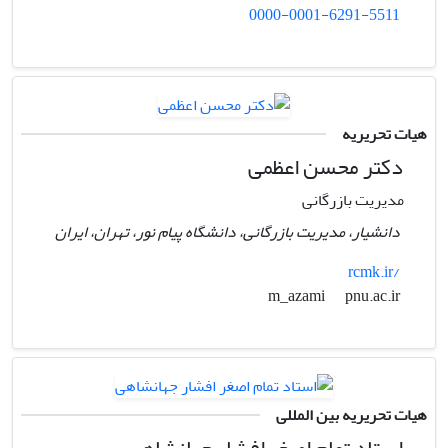
0000-0001-6291-5511
هیات تحریریه
دکتر محسن اعظمی
مدیریت بازرگانی
دانشیار، مدیریت بازرگانی، دانشگاه پیام نور، تهران، ایران
rcmk.ir/
pnu.ac.ir
m_azami
هیات تحریریه بین المللی
استاد تمام اصغر افشار جهانشاهی