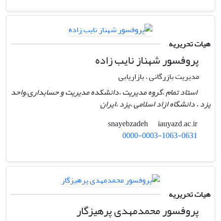
هیات تحریریه
پروفسور شهناز نایب زاده
مدیریت بازرگانی ، بازاریابی
استاد تمام ،گروه مدیریت ،دانشکده مدیریت و حسابداری،واحد
یزد ، دانشگاه ازاد اسلامی ،یزد ،ایران
iauyazd.ac.ir
snayebzadeh
0000-0003-1063-0631
هیات تحریریه
پروفسور محمدمهدی پرهیزگار