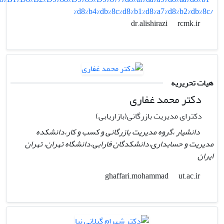
%d8%b4%db%8c%d8%b1%d8%a7%d8%b2%db%8c/
rcmk.ir
dr.alishirazi
هیات تحریریه
دکتر محمد غفاری
دکترای مدیریت بازرگانی(بازاریابی)
دانشیار ،گروه مدیریت بازرگانی و کسب و کار،دانشکده
مدیریت و حسابداری،دانشکدگان فارابی،دانشگاه تهران، تهران
ایران
ut.ac.ir
ghaffari.mohammad