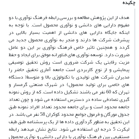
چکیده
هدف از این پژوهش مطالعه و بررسی رابطه فرهنگ نوآوری با دو
مفهوم دارایی های دانشی و نوآوری محصول است. با توجه به
اینکه جایگاه دارایی های دانشی از اهمیت بسیار بالایی در
پیشرفت شرکت ها دارند و منجر به نوآوری محصول جدید می
گردد و همچنین تاثیر خاص فرهنگ نوآوری بر این دو عامل
ضرورت دارد. توسعه نوآوری های فناورانه موفق برای ایجاد و حفظ
مزیت رقابتی یک شرکت ضروری است روش تحقیق توصیفی
پیمایشی و از نوع کاربردی است جامعه آماری تحقیق حاضر را
مدیران شرکت های تولیدی با تکنولوژی بالا و متوسط( دستگاه
های خاصی برای تولید محصول) در شهرک صنعتی گرمسار و
تهران که 60 نفر می باشند تشکیل داده است. که از روش نمونه
گیری تصادفی ساده در دسترس استفاده می شود و چون تعداد
جامعه محدود است و برای جامعه محدود تعداد افراد نمونه طبق
جدول مورگان و فرمول جوامع محدود کوکران 58 نفر می باشد. در
این تحقیق به منظور گردآوری داده ها از یک پرسشنامه طبق طیف
لیکرت 5 درجه ای استفاده می شود. نتایج نشان میدهد رابطه
مستقیمی بین فرهنگ نوآوری با دارایی دانشی و نوآری محصول