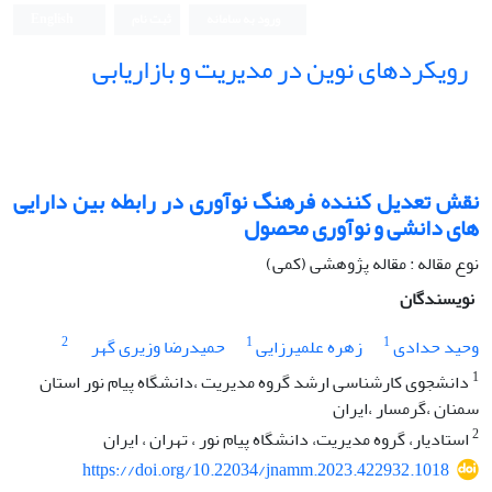
ورود به سامانه
ثبت نام
English
رویکردهای نوین در مدیریت و بازاریابی
نقش تعدیل کننده فرهنگ نوآوری در رابطه بین دارایی
های دانشی و نوآوری محصول
نوع مقاله : مقاله پژوهشی (کمی)
نویسندگان
2
1
1
وحید حدادی
زهره علمیرزایی
حمیدرضا وزیری گهر
1
دانشجوی کارشناسی ارشد گروه مدیریت ،دانشگاه پیام نور استان
سمنان ،گرمسار ،ایران
2
استادیار، گروه مدیریت، دانشگاه پیام نور ، تهران ، ایران
https://doi.org/10.22034/jnamm.2023.422932.1018