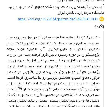
دانشگاه مازندران، بابلسر، ایران
3
استادیار، گروه مدیریت صنعتی، دانشکده علوم اقتصادی و اداری،
دانشگاه مازندران، بابلسر، ایران
https://doi.org/10.22034/jnamm.2023.423516.1030
چکیده
تضمین کیفیت کالاها به هنگام جابه‌جایی آن در طول زنجیره تامین
همواره مسئله‌ی مهمی بوده‌است. تکنولوژی بلاکچین با ثبت داده،
تضمین شفافیت و تغییرناپذیری آن، همواره مورد توجه
پژوهشگران در حوزه زنجیره تامین قرار گرفته‌است. در ایران با
توجه به رشد روزافزون رقبا در صنایع لبنی، افزایش بهره‌وری در
زنجیره تامین این صنعت مسئله‌ای حائز اهمیت است. هدف از این
پژوهش معرفی عوامل موثر در پیاده‌سازی بلاکچین در صنعت
فراورده‌های لبنی و همچنین بررسی روابط ساختاری آن‌ها است.
به این منظور، پس از استخراج عوامل از ادبیات تحقیق، میزان
موثر بودن آن توسط تکنیک دلفی فازی تعیین شد. از 39 شاخص
استخراج‌شده، 27 شاخص در تحقیق باقی ماندند و با تکنیک
دیمتل فازی تردیدی تحلیل شدند. مطابق با نتایج تحلیل دیمتل
فازی تردیدی، درنظرگرفتن میزان بلوغ فناوری بلاکچین موثرترین