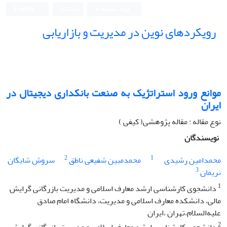
ورود به سامانه
ثبت نام
English
رویکردهای نوین در مدیریت و بازاریابی
موانع ورود استراتژیک به صنعت بانکداری دیجیتال در
ایران
نوع مقاله : مقاله پژوهشی( کیفی )
نویسندگان
2
1
محمدامین رشیدی
محمدمبین شفیعی ناطق
سروش شایگان
3
نریمان
1
دانشجوی کارشناسی ارشد معارف اسلامی و مدیریت بازرگانی گرایش
مالی، دانشکده معارف اسلامی و مدیریت، دانشگاه امام صادق
علیه‌السلام،تهران ،ایران
2