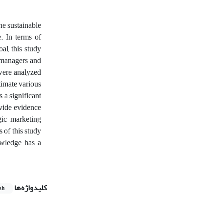
he sustainable
. In terms of
al, this study
 managers and
 were analyzed
timate various
s a significant
ovide evidence
gic marketing
 of this study
owledge has a
کلیدواژه‌ها
sh