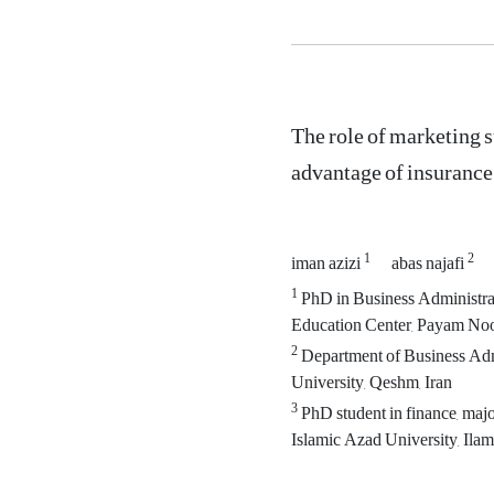
The role of marketing s
advantage of insuranc
1
2
iman azizi
abas najafi
1
PhD in Business Administra
Education Center, Payam Noor
2
Department of Business Adm
University, Qeshm, Iran
3
PhD student in finance, maj
Islamic Azad University, Ilam,