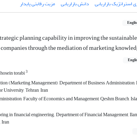
زی استراتژیک بازاریابی
دانش بازاریابی
مزیت رقابتی پایدار
Engli
trategic planning capability in improving the sustainabl
e companies through the mediation of marketing knowle
Engli
3
hosein torabi
tion (Marketing Management), Department of Business Administration, 
 University, Tehran, Iran
inistration, Faculty of Economics and Management, Qeshm Branch, Is
oring in financial engineering. Department of Financial Management, Ila
 Iran