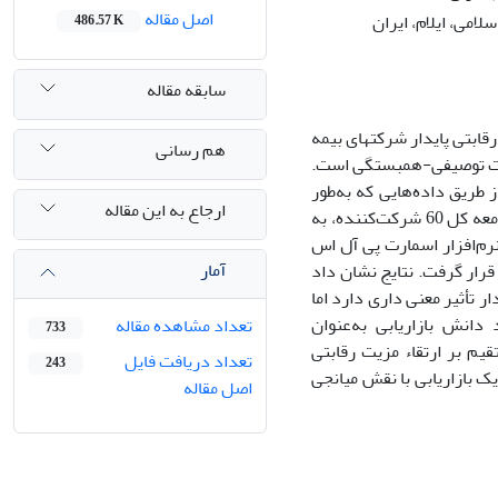
اصل مقاله
امی، ایلام، ایران
486.57 K
سابقه مقاله
قابتی
پایدار شرکتهای بیمه
هم رسانی
عات توصیفی-همبستگی است.
 طریق داده‌هایی که به‌طور
ارجاع به این مقاله
تصادفی از مدیران و کارشناسان ارشد بازاریابی شرکتهای بیمه جمع‌آوری شده بود، با جامعه کل 60 شرکت‌کننده، به
م‌افزار
اسمارت پی آل اس
آمار
رار گرفت. نتایج نشان داد
دار تأثیر معنی داری دارد اما
دانش بازاریابی به‌عنوان
تعداد مشاهده مقاله
733
یم بر ارتقاء مزیت رقابتی
تعداد دریافت فایل
243
یک بازاریابی با نقش میانجی
اصل مقاله