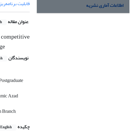
قابلیت برنامه‌ری
اطلاعات آماری نشریه
عنوان مقاله
sh
e competitive
dge
نویسندگان
sh
Postgraduate
lamic Azad
m Branch,
چکیده
English