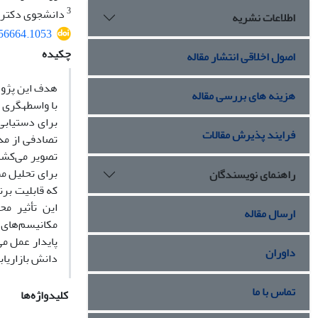
3
دانشجوی دکتری م
اطلاعات نشریه
456664.1053
چکیده
اصول اخلاقی انتشار مقاله
هدف این پژوه
هزینه های بررسی مقاله
با واسطه­گری 
برای دستیابی 
فرایند پذیرش مقالات
تصویر می‌کشد.
برای تحلیل م
راهنمای نویسندگان
که قابلیت برن
این تأثیر مح
ارسال مقاله
مکانیسم‌های 
پایدار عمل می
داوران
دانش بازاریابی
تماس با ما
کلیدواژه‌ها