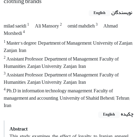
clothing brands
نویسندگان
English
1
2
3
milad saeidi
Ali Mansory
omid mahdieh
Ahmad
4
Morshedi
1
Master's degree, Department of Management, University of Zanjan,
Zanjan, Iran
2
Assistant Professor, Department of Management, Faculty of
Humanities, Zanjan University, Zanjan, Iran
3
Assistant Professor, Department of Management, Faculty of
Humanities, Zanjan University, Zanjan, Iran
4
Ph.D in information technology management, Faculty of
management and accounting, University of Shahid Behesti, Tehran,
Iran
چکیده
English
Abstract
This study examines the effect of loyalty to Iranian apparel