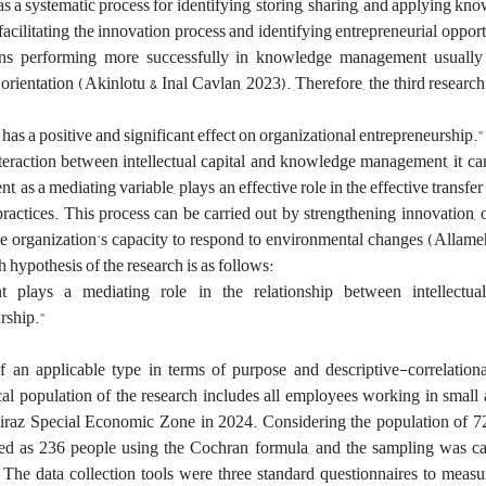
 systematic process for identifying, storing, sharing, and applying know
 facilitating the innovation process and identifying entrepreneurial oppor
tions performing more successfully in knowledge management usuall
 orientation (Akinlotu & Inal Cavlan, 2023). Therefore, the third research
 a positive and significant effect on organizational entrepreneurship."
nteraction between intellectual capital and knowledge management, it c
as a mediating variable, plays an effective role in the effective transfer 
 practices. This process can be carried out by strengthening innovation, 
he organization's capacity to respond to environmental changes (Allam
h hypothesis of the research is as follows:
plays a mediating role in the relationship between intellectual
rship."
f an applicable type in terms of purpose and descriptive-correlationa
cal population of the research includes all employees working in smal
iraz Special Economic Zone in 2024. Considering the population of 72
ed as 236 people using the Cochran formula, and the sampling was car
The data collection tools were three standard questionnaires to measur