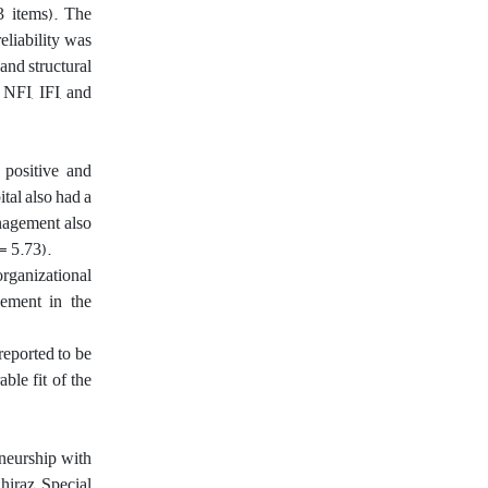
3 items). The
eliability was
and structural
NFI, IFI, and
 positive and
ital also had a
nagement also
= 5.73).
organizational
gement in the
reported to be
ble fit of the
eneurship with
hiraz Special