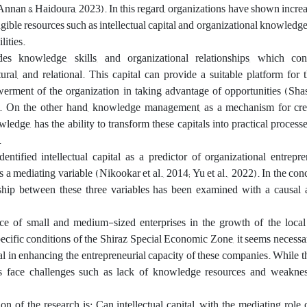
Annan & Haidoura, 2023). In this regard, organizations have shown increa
angible resources such as intellectual capital and organizational knowledge
lities.
ludes knowledge, skills, and organizational relationships, which con
ural, and relational. This capital can provide a suitable platform for
rment of the organization in taking advantage of opportunities (Shash
). On the other hand, knowledge management, as a mechanism for creat
ledge, has the ability to transform these capitals into practical processe
.
ntified intellectual capital as a predictor of organizational entrepr
mediating variable (Nikookar et al., 2014; Yu et al., 2022). In the co
onship between these three variables has been examined with a causal 
ce of small and medium-sized enterprises in the growth of the local
ecific conditions of the Shiraz Special Economic Zone, it seems necess
ital in enhancing the entrepreneurial capacity of these companies. While 
es face challenges such as lack of knowledge resources and weakness
on of the research is: Can intellectual capital, with the mediating rol