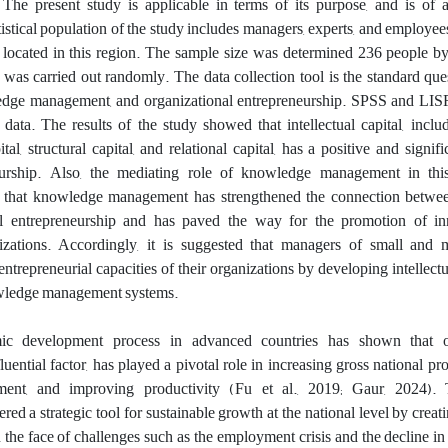
he present study is applicable in terms of its purpose, and is of a
atistical population of the study includes managers, experts, and employee
 located in this region. The sample size was determined 236 people b
was carried out randomly. The data collection tool is the standard que
owledge management, and organizational entrepreneurship. SPSS and LI
data. The results of the study showed that intellectual capital, inclu
l, structural capital, and relational capital, has a positive and signifi
neurship. Also, the mediating role of knowledge management in th
 that knowledge management has strengthened the connection between
nal entrepreneurship and has paved the way for the promotion of i
izations. Accordingly, it is suggested that managers of small and
ntrepreneurial capacities of their organizations by developing intellectu
owledge management systems.
c development process in advanced countries has shown that or
luential factor, has played a pivotal role in increasing gross national pro
ment, and improving productivity (Fu et al., 2019; Gaur, 2024). 
red a strategic tool for sustainable growth at the national level by creat
n the face of challenges such as the employment crisis and the decline in 