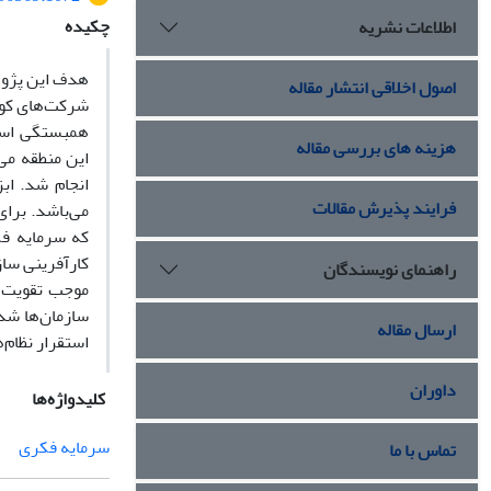
چکیده
اطلاعات نشریه
هدف این پژوه
اصول اخلاقی انتشار مقاله
شرکت‌های کوچ
همبستگی است
هزینه های بررسی مقاله
انجام شد. اب
فرایند پذیرش مقالات
که سرمایه فک
کارآفرینی سا
راهنمای نویسندگان
موجب تقویت ا
سازمان‌ها شد
ارسال مقاله
استقرار نظام‌
داوران
کلیدواژه‌ها
سرمایه فکری
تماس با ما