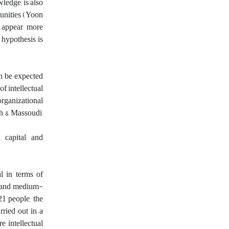
ledge, is also
tunities (Yoon
y appear more
 hypothesis is
an be expected
of intellectual
organizational
eh & Massoudi,
 capital and
l in terms of
l and medium-
1 people, the
ried out in a
e intellectual