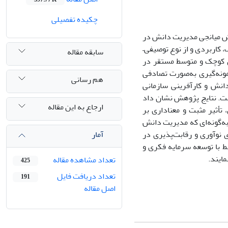
چکیده تفصیلی
قش میانجی مدیریت دانش در
کاربردی و از نوع توصیفی–
سابقه مقاله
 کوچک و متوسط مستقر در
ول کوکران ۲۳۶ نفر تعیین گردید و نمونه‌گیری به‌صورت تصادفی
هم رسانی
دانش و کارآفرینی سازمانی
رم‌افزارهای SPSS و LISREL استفاده شده است. نتایج پژوهش نشان داد
ارجاع به این مقاله
تأثیر مثبت و معناداری بر
ه‌گونه‌ای که مدیریت دانش
آمار
 نوآوری و رقابت‌پذیری در
 با توسعه سرمایه فکری و
ایند.
تعداد مشاهده مقاله
425
تعداد دریافت فایل
191
اصل مقاله