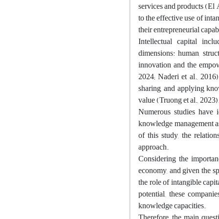
services and products (El 
to the effective use of int
their entrepreneurial capabi
Intellectual capital inc
dimensions: human, struct
innovation and the empowe
2024; Naderi et al., 2016
sharing, and applying know
value (Truong et al., 2023)
Numerous studies have ide
knowledge management as a 
of this study, the relati
approach.
Considering the importan
economy, and given the sp
the role of intangible cap
potential, these compani
knowledge capacities.
Therefore, the main questi