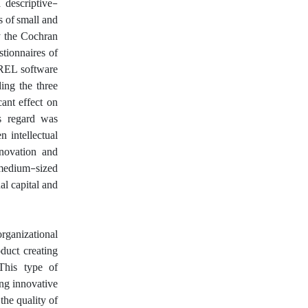
 descriptive-
s of small and
y the Cochran
stionnaires of
SREL software
ding the three
cant effect on
is regard was
 intellectual
nnovation and
 medium-sized
al capital and
ganizational
duct, creating
This type of
ing innovative
the quality of