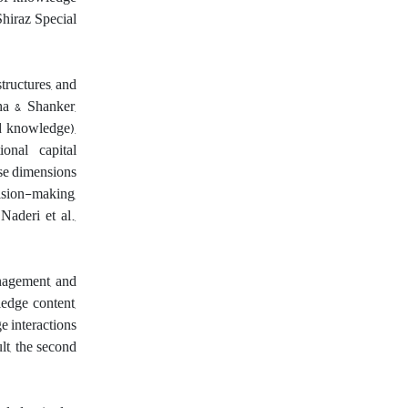
Shiraz Special
structures, and
ha & Shanker,
d knowledge),
ional capital
ese dimensions
ision-making,
aderi et al.,
anagement, and
ledge content,
e interactions
lt, the second