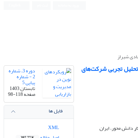
ورود به سامانه
ثبت نام
English
ادی شیراز
 تحلیل تجربی شرکت‌های
دوره 3، شماره
2 - شماره
پیاپی 5
تابستان 1403
صفحه
98-118
فایل ها
XML
ر دانش محور، ایران
اصل مقاله
397.77 K