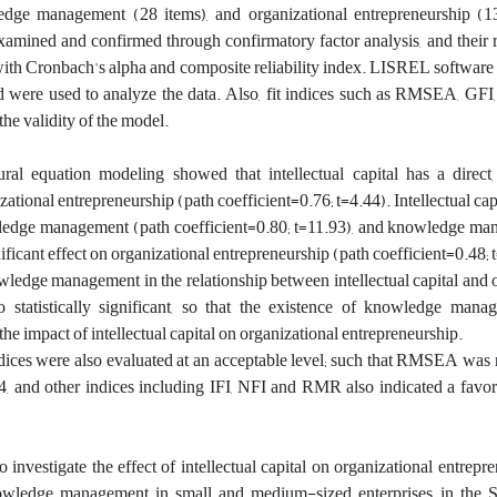
ledge management (28 items), and organizational entrepreneurship (1
examined and confirmed through confirmatory factor analysis, and their r
th Cronbach's alpha and composite reliability index. LISREL software 
were used to analyze the data. Also, fit indices such as RMSEA, GFI, 
he validity of the model.
ral equation modeling showed that intellectual capital has a direct,
izational entrepreneurship (path coefficient=0.76; t=4.44). Intellectual cap
wledge management (path coefficient=0.80; t=11.93), and knowledge ma
ficant effect on organizational entrepreneurship (path coefficient=0.48; t
ledge management in the relationship between intellectual capital and 
o statistically significant, so that the existence of knowledge mana
he impact of intellectual capital on organizational entrepreneurship.
ndices were also evaluated at an acceptable level; such that RMSEA was 
, and other indices including IFI, NFI and RMR also indicated a favora
 investigate the effect of intellectual capital on organizational entrepr
owledge management in small and medium-sized enterprises in the S