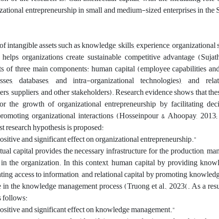
ational entrepreneurship in small and medium-sized enterprises in the 
et of intangible assets such as knowledge, skills, experience, organizational 
helps organizations create sustainable competitive advantage (Sujat
sts of three main components: human capital (employee capabilities an
esses, databases, and intra-organizational technologies), and relat
ers, suppliers, and other stakeholders). Research evidence shows that th
or the growth of organizational entrepreneurship by facilitating dec
promoting organizational interactions (Hosseinpour & Ahoopay, 2013; N
st research hypothesis is proposed:
 positive and significant effect on organizational entrepreneurship."
ctual capital provides the necessary infrastructure for the production, m
in the organization. In this context, human capital by providing know
itating access to information, and relational capital by promoting knowledg
 in the knowledge management process (Truong et al., 2023(. As a resu
s follows:
a positive and significant effect on knowledge management."