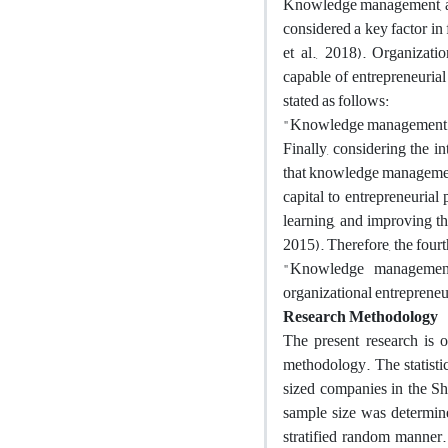
Knowledge management, as a
considered a key factor in
et al., 2018). Organiza
capable of entrepreneurial
stated as follows:
"Knowledge management has
Finally, considering the i
that knowledge management, 
capital to entrepreneurial
learning, and improving t
2015). Therefore, the fourt
"Knowledge management 
organizational entrepreneu
Research Methodology
The present research is o
methodology. The statisti
sized companies in the Sh
sample size was determin
stratified random manner. 