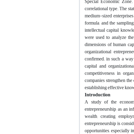
Special Economic Zone. T
correlational type. The st
medium-sized enterprises
formula, and the sampling 
intellectual capital, kn
were used to analyze the 
dimensions of human capita
organizational entrepre
confirmed; in such a way
capital and organizatio
competitiveness in organ
companies strengthen the e
establishing effective kn
Introduction
A study of the economi
entrepreneurship, as an inf
wealth, creating employ
entrepreneurship is conside
opportunities, especially i