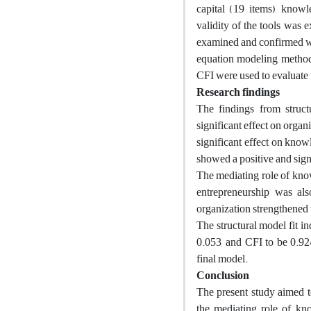
capital (19 items), know
validity of the tools was 
examined and confirmed wi
equation modeling method 
CFI were used to evaluate t
Research findings
The findings from structu
significant effect on organ
significant effect on kno
showed a positive and signi
The mediating role of know
entrepreneurship was als
organization strengthened t
The structural model fit i
0.053, and CFI to be 0.924
final model.
Conclusion
The present study aimed to
the mediating role of kn