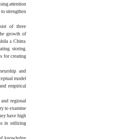
sing attention
 to strengthen
sist of three
 the growth of
ila & Chitra,
ing, storing,
s for creating
eneurship, and
nceptual model
and empirical
 and regional
ary to examine
they have high
 in utilizing
e of knowledge