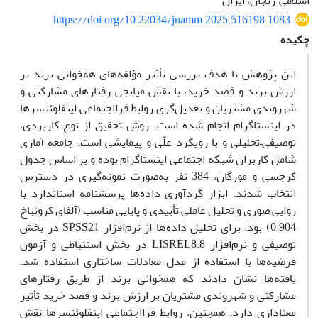
اسلامی, زنجان، ایران
https://doi.org/10.22034/jnamm.2025.516198.1083
چکیده
این پژوهش با هدف بررسی تأثیر مؤلفه‌های همخوانی برند بر
ارزش برند و قصد خرید، با نقش میانجی رفتارهای مشارکتی و
شهروندی مشتریان و تعدیل‌گری روابط فرااجتماعی اینفلوئنسرها
در اینستاگرام انجام شده است. روش تحقیق از نوع کاربردی،
توصیفی–تحلیلی و با رویکرد علّی و پیمایشی است. جامعه آماری
شامل کاربران شبکه اجتماعی اینستاگرام بوده و بر اساس جدول
کرجسی و مورگان، 384 نفر به‌صورت نمونه‌گیری در دسترس
انتخاب شدند. ابزار گردآوری داده‌ها پرسشنامه استاندارد با
روایی صوری و تحلیل عاملی تأییدی و پایایی مناسب (آلفای کرونباخ
0.904) بود. برای تحلیل داده‌ها از نرم‌افزار SPSS21 در بخش
توصیفی و نرم‌افزار LISREL8.8 در بخش استنباطی و آزمون
فرضیه‌ها با استفاده از مدل معادلات ساختاری استفاده شد.
یافته‌ها نشان دادند که همخوانی برند از طریق رفتارهای
مشارکتی و شهروندی مشتریان بر ارزش برند و قصد خرید تأثیر
معناداری دارد. همچنین، روابط فرااجتماعی اینفلوئنسرها نقش