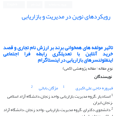
ورود به سامانه
ثبت نام
English
رویکردهای نوین در مدیریت و بازاریابی
تاثیر مولفه های همخوانی برند بر ارزش نام تجاری و قصد
خرید آنلاین با تعدیلگری رابطه فرا اجتماعی
اینفلوئنسرهای بازاریابی در اینستاگرام
نوع مقاله : مقاله پژوهشی (کمی)
نویسندگان
2
1
فیروزه حاجی علی اکبری
مژگان بابائی
1
استادیار ،گروه مدیریت بازاریابی ،واحد زنجان،دانشگاه آزاد اسلامی
،زنجان،ایران
2
دانشجوی دکترای ،گروه مدیریت بازاریابی ، واحد زنجان ،دانشگاه آزاد