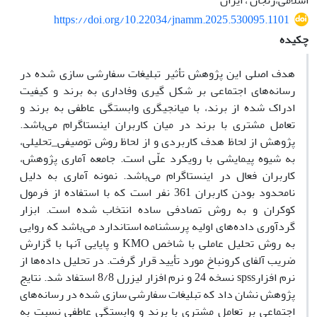
اسلامی،زنجان ، ایران
https://doi.org/10.22034/jnamm.2025.530095.1101
چکیده
هدف اصلی این پژوهش تأثیر تبلیغات سفارشی سازی شده در
رسانه‌های اجتماعی بر شکل گیری وفاداری به برند و کیفیت
ادراک شده از برند، با میانجیگری وابستگی عاطفی به برند و
تعامل مشتری با برند در میان کاربران اینستاگرام می‌باشد.
پژوهش از لحاظ هدف کاربردی و از لحاظ روش توصیفی_تحلیلی،
به شیوه پیمایشی با رویکرد علّی است. جامعه آماری پژوهش،
کاربران فعال در اینستاگرام می‌باشد. نمونه آماری به دلیل
نامحدود بودن کاربران 361 نفر است که با استفاده از فرمول
کوکران و به روش تصادفی ساده انتخاب شده است. ابزار
گردآوری داده‌های اولیه پرسشنامه استاندارد می‌باشد که روایی
به روش تحلیل عاملی با شاخص KMO و پایایی آنها با گزارش
ضریب آلفای کرونباخ مورد تأیید قرار گرفت. در تحلیل داده‌ها از
نرم افزارspss نسخه 24 و نرم افزار لیزرل 8/8 استفاد شد. نتایج
پژوهش نشان داد که تبلیغات سفارشی سازی شده در رسانه‌های
اجتماعی بر تعامل مشتری با برند و وابستگی عاطفی نسبت به