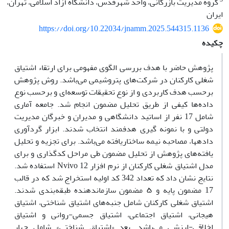
گروه مدیریت بازرگانی، واحد شهرقدس، دانشگاه آزاد اسلامی، تهران،
ایران
https://doi.org/10.22034/jnamm.2025.544315.1136
چکیده
پژوهش حاضر با هدف بررسی الگوی مفهومی برای ارتقاء اشتیاق
شغلی کارکنان در شرکت‌های پتروشیمی می‌باشد. روش پژوهش
برحسب هدف کاربردی و از نوع تحقیقات توسعه‌ای و برحسب نوع
داده‌ها کیفی از طریق تحلیل مضمون انجام شد. جامعه آماری
شامل 17 نفر از اساتید دانشگاهی و مدیران و خبرگان مدیریت
دولتی و با نمونه گیری هدفمند انتخاب شدند. ابزار گردآوری
داده­ها، مصاحبه نیمه ساختاریافته می‌باشد. برای تجزیه و تحلیل
یافته‌های پژوهش از تحلیل مضمون طی مراحل کدگذاری و برای
مدل اشتیاق شغلی کارکنان از نرم افزار Nvivo 12 استفاده شد.
نتایج نشان داد که تعداد 342 کد اولیه استخراج شد که در قالب
17 مضمون پایه و ۵ مضمون سازماندهنده طبقه‌بندی شدند.
اشتیاق شغلی کارکنان شامل جنبه‌های اشتیاق شناختی، اشتیاق
هیجانی، اشتیاق اجتماعی، اشتیاق جسمی‌-روانی و اشتیاق
اخلاقی-ارزشی می‌باشد. بعد «اشتیاق شناختی» شامل چهار