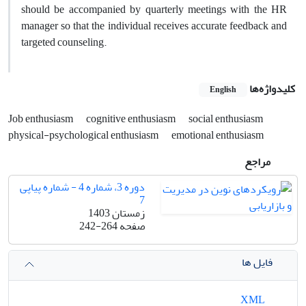
should be accompanied by quarterly meetings with the HR
manager so that the individual receives accurate feedback and
targeted counseling.
کلیدواژه‌ها
English
Job enthusiasm
cognitive enthusiasm
social enthusiasm
physical-psychological enthusiasm
emotional enthusiasm
مراجع
دوره 3، شماره 4 - شماره پیاپی
7
زمستان 1403
صفحه
242-264
فایل ها
XML