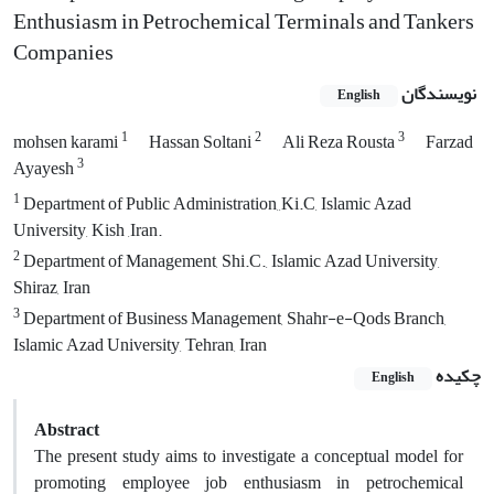
Enthusiasm in Petrochemical Terminals and Tankers
Companies
نویسندگان
English
1
2
3
mohsen karami
Hassan Soltani
Ali Reza Rousta
Farzad
3
Ayayesh
1
Department of Public Administration,,Ki.C, Islamic Azad
University, Kish ,Iran.
2
Department of Management, Shi.C., Islamic Azad University,
Shiraz, Iran
3
Department of Business Management, Shahr-e-Qods Branch,
Islamic Azad University, Tehran, Iran
چکیده
English
Abstract
The present study aims to investigate a conceptual model for
promoting employee job enthusiasm in petrochemical