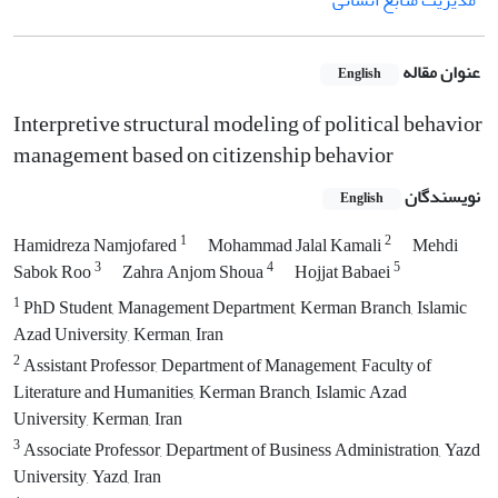
مدیریت منابع انسانی
عنوان مقاله
English
Interpretive structural modeling of political behavior
management based on citizenship behavior
نویسندگان
English
1
2
Hamidreza Namjofared
Mohammad Jalal Kamali
Mehdi
3
4
5
Sabok Roo
Zahra Anjom Shoua
Hojjat Babaei
1
PhD Student, Management Department, Kerman Branch, Islamic
Azad University, Kerman, Iran
2
Assistant Professor, Department of Management, Faculty of
Literature and Humanities, Kerman Branch, Islamic Azad
University, Kerman, Iran
3
Associate Professor, Department of Business Administration, Yazd
University, Yazd, Iran