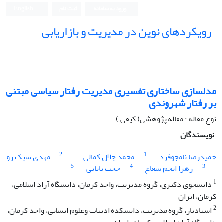
ورود به سامانه
ثبت نام
English
رویکردهای نوین در مدیریت و بازاریابی
مدلسازی ساختاری تفسیری مدیریت رفتار سیاسی مبتنی
بر رفتار شهروندی
نوع مقاله : مقاله پژوهشی( کیفی )
نویسندگان
2
1
حمیدرضا نامجوفرد
محمد جلال کمالی
مهدی سبک رو
5
4
3
زهرا انجم شعاع
حجت بابایی
1
دانشجوی دکتری، گروه مدیریت، واحد کرمان، دانشگاه آزاد اسلامی،
کرمان، ایران
2
استادیار، گروه مدیریت، دانشکده ادبیات وعلوم انسانی، واحد کرمان،