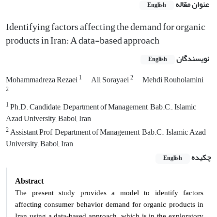
عنوان مقاله
English
Identifying factors affecting the demand for organic
products in Iran: A data-based approach
نویسندگان
English
1
2
Mohammadreza Rezaei
Ali Sorayaei
Mehdi Rouholamini
2
1
Ph.D. Candidate, Department of Management, Bab.C., Islamic
Azad University, Babol, Iran
2
Assistant Prof, Department of Management, Bab.C., Islamic Azad
University, Babol, Iran
چکیده
English
Abstract
The present study provides a model to identify factors
affecting consumer behavior demand for organic products in
Iran using a data-based approach, which is in the exploratory