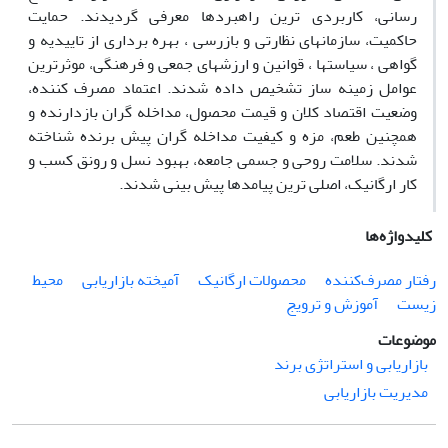
رسانی، کاربردی ترین راهبردها معرفی گردیدند. حمایت
حاکمیت، سازمانهای نظارتی و بازرسی ، بهره برداری از تاییدیه و
گواهی ، سیاستها ، قوانین و ارزشهای جمعی و فرهنگی، موثرترین
عوامل زمینه ساز تشخیص داده شدند. اعتماد مصرف کننده،
وضعیت اقتصاد کلان و قیمت محصول، مداخله گران بازدارنده و
همچنین طعم، مزه و کیفیت مداخله گران پیش برنده شناخته
شدند. سلامت روحی و جسمی جامعه، بهبود نسل و رونق کسب و
کار ارگانیک، اصلی ترین پیامدها پیش بینی شدند.
کلیدواژه‌ها
رفتار مصرف‌کننده
محصولات ارگانیک
آمیخته بازاریابی
محیط
زیست
آموزش و ترویج
موضوعات
بازاریابی و استراتژی برند
مدیریت بازاریابی