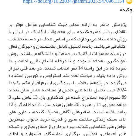
https://doi.org/10.22034/jnamm.2025.547096.1154
چکیده
پژوهش حاضر به ارائه مدلی جهت شناسایی عوامل موثر بر
تقاضای رفتار مصرف‌کننده برای محصولات ارگانیک در ایران با
روش داده بنیاد می‌پردازد، که بر اساس هدف در دسته تحقیقات
اکتشافی می‌باشد. جامعه تحقیق، شامل متخصصان و خبرگان فعال
در زمینه محصولات ارگانیک در صنعت و دانشگاه می‌باشند. روش
نمونه‌گیری، هدفمند بوده و تا مرحله اشباع نظری ادامه پیدا
نموده که در این راستا 14 نفر انتخاب شدند. در بعد فنی نیز از
روش داده بنیاد رهیافت نظام مند استراوس و کوربین استفاده
می گردد. در پژوهش حاضر با بهره گیری از نرم افزار مکس کیودا
2024 جهت تحلیل داده های حاصل از مصاحبه ها، از میان تعداد
89 مفهوم اولیه استخراج شده در کدگذاری باز، 13 عامل علی، 3
مولفه محوری، 14 راهبرد، 26 عامل زمینه ساز، 21 مداخله گر و 12
پیامد یافته شدند. متغیرهای آگاهی مصرف کننده، بیماری های
حاد، سبک زندگی سلامت محور و قدرت خرید خانوار، مهمترین
عوامل علی شناسایی شدند. بهره برداری از فضای مجازی و شبکه
های اجتماعی، آموزش، برگزاری نمایشگاه، جشنواره و اطلاع