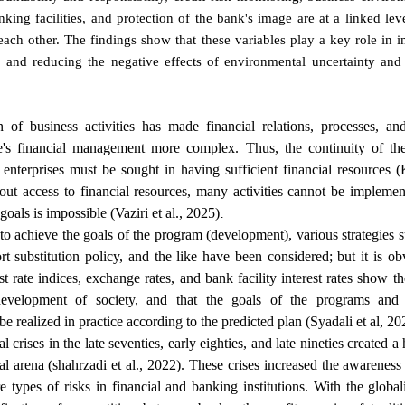
king facilities, and protection of the bank's image are at a linked le
each other. The findings show that these variables play a key role in 
nd reducing the negative effects of environmental uncertainty and 
 of business activities has made financial relations, processes, a
e's financial management more complex. Thus, the continuity of the 
nterprises must be sought in having sufficient financial resources
ut access to financial resources, many activities cannot be implemen
.
goals is impossible (Vaziri et al., 2025)
to achieve the goals of the program (development), various strategies 
t substitution policy, and the like have been considered; but it is ob
st rate indices, exchange rates, and bank facility interest rates show th
velopment of society, and that the goals of the programs and
be realized in practice according to the predicted plan (Syadali et al, 20
l crises in the late seventies, early eighties, and late nineties created 
al arena (shahrzadi et al., 2022). These crises increased the awarenes
 types of risks in financial and banking institutions. With the global