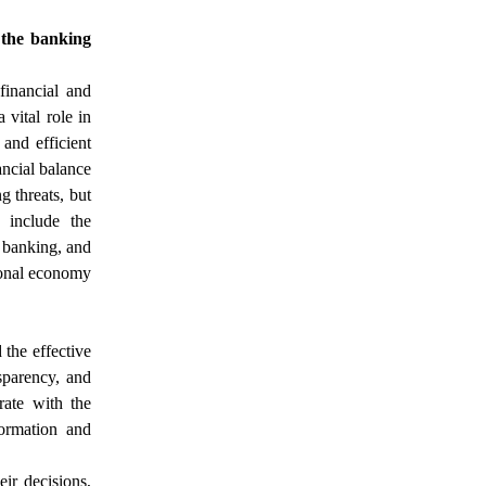
 the banking
financial and
 vital role in
and efficient
ancial balance
 threats, but
s include the
c banking, and
tional economy
 the effective
sparency, and
rate with the
formation and
ir decisions,