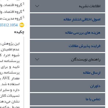
3
گروه اقتصاد، وا
اطلاعات نشریه
4
گروه اقتصاد، وا
5
گروه مدیریت صنع
اصول اخلاقی انتشار مقاله
465112.1054
چکیده
هزینه های بررسی مقاله
این پژوهش با
فرایند پذیرش مقالات
عدم اطمینان 
شیوه اجرا، 
راهنمای نویسندگان
تایید و برای
ارسال مقاله
استفاده شد. ن
داوران
دارد و سایر ا
تسهیلات کلان 
تماس با ما
نشان می‌دهند
محیطی و کمبود