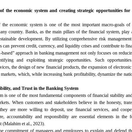
of the economic system and creating strategic opportunities for
f the economic system is one of the most important macro-goals of 
ny country. Banks, as the main pillars of the financial system, play a
ustainable development. By utilizing comprehensive risk management 
 can prevent credit, currency, and liquidity crises and contribute to fin
k-based” approach in banking management not only focuses on reducing
ntifying and exploiting strategic opportunities. Such opportunitie
vices, the design of new financial products, the expansion of electroni
 markets, which, while increasing bank profitability, dynamize the na
bility, and Trust in the Banking System
m is one of the most fundamental components of financial stability and
kets. When customers and stakeholders believe in the honesty, tran
 they are more willing to deposit, use financial services, and coope
e, accountability and responsibility are essential elements in the 
.
t (Malahim et al., 2023)
 the commitment of managers and employees to explain and defend the