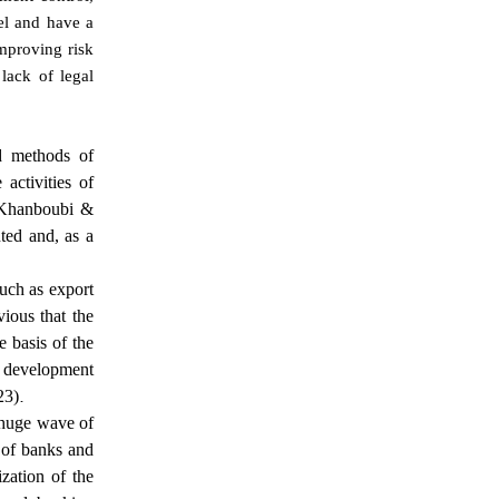
vel and have a
improving risk
lack of legal
nd methods of
activities of
 (Khanboubi &
ted and, as a
such as export
vious that the
e basis of the
 development
.
23)
a huge wave of
s of banks and
ization of the