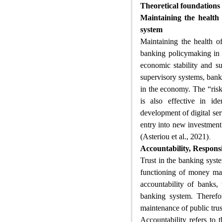
Theoretical foundations
Maintaining the health 
system
Maintaining the health o
banking policymaking in a
economic stability and s
supervisory systems, banks
in the economy. The “ris
is also effective in ide
development of digital ser
entry into new investment
.
(Asteriou et al., 2021)
Accountability, Responsi
Trust in the banking syste
functioning of money mar
accountability of banks,
banking system. Therefor
maintenance of public trus
Accountability refers to