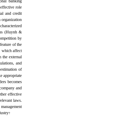
ional banking
effective role
al and credit
n organization
characterized
ions (Huynh &
ompetition by
feature of the
, which affect
n the external
ulations, and
estimation of
ke appropriate
lders becomes
he company and
ther effective
relevant laws.
sk management
?
dustry