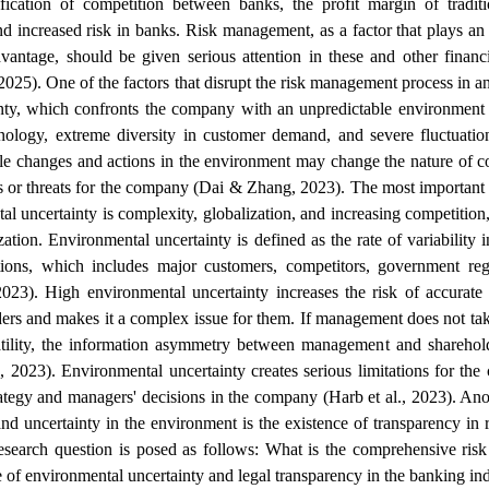
ication of competition between banks, the profit margin of tradit
nd increased risk in banks. Risk management, as a factor that plays an 
vantage, should be given serious attention in these and other financi
., 2025). One of the factors that disrupt the risk management process in a
inty, which confronts the company with an unpredictable environment 
nology, extreme diversity in customer demand, and severe fluctuat
le changes and actions in the environment may change the nature of c
s or threats for the company (Dai & Zhang, 2023). The most important 
al uncertainty is complexity, globalization, and increasing competition
ation. Environmental uncertainty is defined as the rate of variability i
ions, which includes major customers, competitors, government reg
2023). High environmental uncertainty increases the risk of accurate 
lders and makes it a complex issue for them. If management does not ta
latility, the information asymmetry between management and shareho
., 2023). Environmental uncertainty creates serious limitations for t
trategy and managers' decisions in the company (Harb et al., 2023). Ano
 and uncertainty in the environment is the existence of transparency in 
 research question is posed as follows: What is the comprehensive ri
 of environmental uncertainty and legal transparency in the banking in