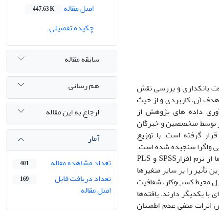
اصل مقاله
447.63 K
چکیده تفصیلی
سابقه مقاله
هم رسانی
عت بانکداری و بررسی نقش
هدف آن، کاربردی و از حیث
وری داده های پژوهش از
ارجاع به این مقاله
محتوایی ابزار توسط متخصصین و خبرگان
قرار گرفته است. با توزیع
آمار
ر با سه روش روایی سازه (مدل بیرونی)، روایی همگرا (AVE)و روایی واگرا سنجیده شده است.
مقدار AVE برای تمامی متغیرهای باید بزرگ‌تر از 5/0 باشد. برای تجزیه‌وتحلیل داده‌ها از نرم افزارSPSS و PLS
تعداد مشاهده مقاله
401
 تأثیر را بر سایر متغیرها
تعداد دریافت فایل
169
ترل محیط کسب‌وکار، شفافیت
اصل مقاله
 با یکدیگر دارند. یافته‌ها
 اثرات منفی عدم اطمینان