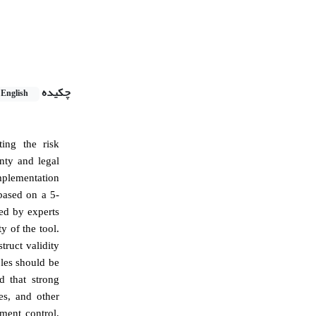
چکیده
English
ing the risk
nty and legal
implementation
based on a 5-
med by experts
y of the tool.
truct validity
bles should be
d that strong
es, and other
nment control,