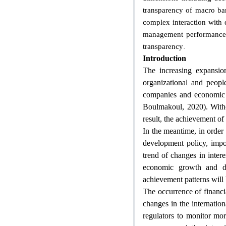
transparency of macro ban
complex interaction with 
management performance a
.
transparency
Introduction
The increasing expansion
organizational and peopl
companies and economic e
Boulmakoul, 2020). Witho
result, the achievement of 
In the meantime, in order 
development policy, impor
trend of changes in intere
economic growth and de
achievement patterns will 
The occurrence of financia
changes in the internation
regulators to monitor more