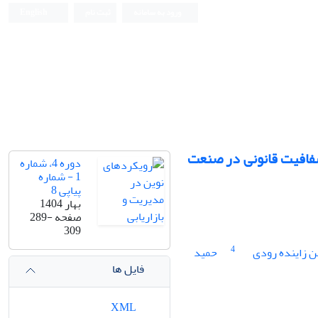
ورود به سامانه
ثبت نام
English
فافیت قانونی در صنعت
دوره 4، شماره
1 - شماره
پیاپی 8
بهار 1404
صفحه
289-
309
4
 زاینده رودی
حمید
فایل ها
XML