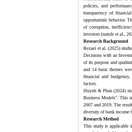
policies, and performanc
transparency of financia
opportunistic behavior. Th
of corruption, inefficien
investors (natufe et al., 2
Research Background
Rezaei et al. (2025) studi
Decisions with an Invest
of its purpose and qualita
and 14 basic themes were 
financial and budgetary,
.
factors
Huynh & Phan (2024) stu
Business Models”. This s
2007 and 2019. The results
diversity of bank income 
Research Method
This study is applicable i