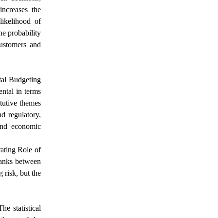
increases the
likelihood of
he probability
customers and
ital Budgeting
ntal in terms
itutive themes
nd regulatory,
 and economic
ating Role of
banks between
 risk, but the
he statistical