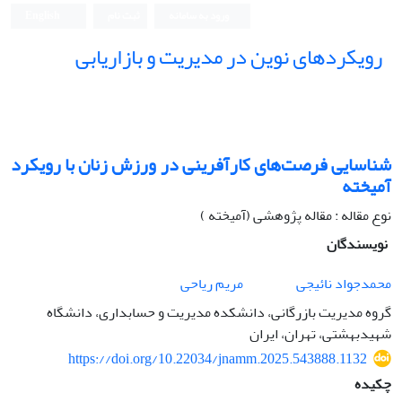
ورود به سامانه
ثبت نام
English
رویکردهای نوین در مدیریت و بازاریابی
شناسایی فرصت‌های کارآفرینی در ورزش زنان با رویکرد
آمیخته
نوع مقاله : مقاله پژوهشی (آمیخته )
نویسندگان
محمدجواد نائیجی
مریم ریاحی
گروه مدیریت بازرگانی، دانشکده مدیریت و حسابداری، دانشگاه
شهیدبهشتی، تهران، ایران
https://doi.org/10.22034/jnamm.2025.543888.1132
چکیده