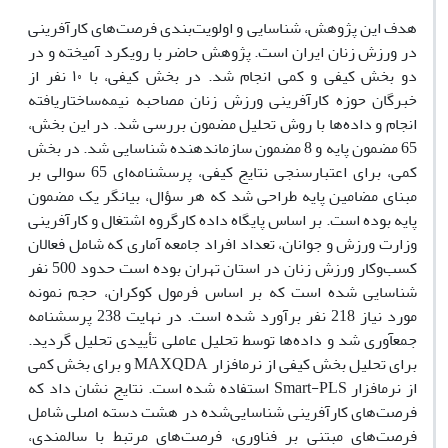
هدف این پژوهش، شناسایی و اولویت‌بندی فرصت‌های کارآفرینی
در ورزش زنان ایران است. پژوهش حاضر با رویکرد آمیخته و در
دو بخش کیفی و کمی انجام شد. در بخش کیفی، با ۱۰ نفر از
خبرگان حوزه کارآفرینی ورزش زنان مصاحبه نیمه‌ساختاریافته
انجام و داده‌ها با روش تحلیل مضمون بررسی شد. در این بخش،
65 مضمون پایه و 8 مضمون سازمان­دهنده شناسایی شد. در بخش
کمی، برای اعتبارسنجی نتایج کیفی، پرسشنامه‌ای 65 سوالی بر
مبنای مضامین پایه طراحی شد که هر سؤال، بیانگر یک مضمون
پایه بوده است. بر اساس پایگاه داده کارگروه اشتغال و کارآفرینی
وزارت ورزش و جوانان، تعداد افراد جامعه آماری که شامل فعالان
کسب‌وکار ورزش زنان در استان تهران بوده است حدود 500 نفر
شناسایی شده است که بر اساس فرمول کوکران، حجم نمونه
مورد نیاز 218 نفر برآورد شده است. در نهایت 238 پرسشنامه
جمعآوری شد و داده‌ها توسط تحلیل عاملی تأییدی تحلیل گردید.
برای تحلیل بخش کیفی از نرم­افزار MAXQDA و برای بخش کمی
از نرمافزار Smart-PLS استفاده شده است. نتایج نشان داد که
فرصت‌های کارآفرینی شناسایی‌شده در هشت دسته اصلی شامل
فرصت‌های مبتنی بر فناوری، فرصت‌های مرتبط با سالمندی،