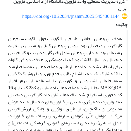
گروه مدیریت صنعتی، واحد قزوین،دانشگاه آزاد اسلامی، قزوین،
ایران
https://doi.org/10.22034/jnamm.2025.545436.1144
چکیده
هدف پژوهش حاضر طراحی الگوی تحول اکوسیستم‌های
کارآفرینی دیجیتال بود. روش پژوهش کیفی و مبتنی بر نظریه
زمینه‌ای بود. میدان پژوهش شامل خبرگان مدیریت و کارآفرینی
دیجیتال در سال 1403 بود که با نمونه‌گیری هدفمند و فن گلوله
برفی انتخاب شدند. داده‌ها از طریق مصاحبه‌های نیمه‌ساختارمند
با 15 مشارکت‌کننده تا اشباع نظری، جمع‌آوری و با روش کدگذاری
سه‌مرحله‌ای اشتراوس و کوربین با استفاده از نرم افزار
MAXQDA تحلیل شد. مصاحبه‌ها پیاده‌سازی و 283 کد باز و 16
کد محوری استخراج شد. یافته‌ها نشان داد کارآفرینی دیجیتال
به‌عنوان پدیده مرکزی، مبتنی بر فناوری‌های دیجیتال مانند هوش
مصنوعی و بلاک‌چین، از طریق نوآوری و چابکی ارزش‌آفرینی
می‌کند. عوامل علّی (عوامل سازمانی، زیرساخت‌های فناورانه،
عامل انسانی)، زمینه‌ای (بسترهای قانونی، فرهنگی-اجتماعی) و
مداخله‌گر (اقتصادی-بازار، امنیت) با تعامل پویا، این پدیده را