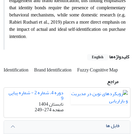
engagement and brand identification; this finding emphasizes
that identity bonds require the presence of complementary
behavioral mechanisms, while some domestic research (e.g.
Rabiei Rudsari et al., 2019) places a more direct emphasis on
the impact of actual and ideal self-identification on purchase
.
intention
کلیدواژه‌ها
English
Identification
Brand Identification
Fuzzy Cognitive Map
مراجع
دوره 4، شماره 2 - شماره پیاپی
9
تابستان 1404
صفحه
249-274
فایل ها