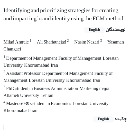
Identifying and prioritizing strategies for creating
and impacting brand identity using the FCM method
نویسندگان
English
1
2
3
Milad Amraie
Ali Shariatnejad
Nasim Nazari
Yasaman
4
Changaei
1
Department of Management, Faculty of Management, Lorestan
University, Khorramabad, Iran
2
Assistant Professor, Department of Management, Faculty of
Management, Lorestan University, Khorramabad, Iran
3
PhD student in Business Administration, Marketing major,
Allameh University, Tehran
4
Master&#039;s student in Economics, Lorestan University,
Khorramabad, Iran
چکیده
English