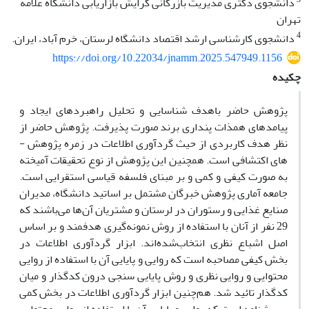
دانشجوی دکتری مدیریت بازرگانی گرایش بازاریابی دانشگاه علامه
تهران
4
دانشجوی کارشناسی ارشد اقتصاد دانشگاه لرستان، خرم آباد، ایران.
https://doi.org/10.22034/jnamm.2025.547949.1156
چکیده
پژوهش حاضر باهدف شناسایی و تحلیل راهبردهای ایجاد و
پیامدهای همذات پنداری برند صورت پذیرفت. پژوهش حاضر از
نظر هدف کاربردی از حیث گردآوری اطلاعات در زمره پژوهش ­
های اکتشافی است. همچنین این پژوهش از نوع تحقیقات آمیخته
به صورت کیفی و کمی و بر مبنای فلسفه قیاسی استقرایی است.
جامعه آماری پژوهش خبرگان مشتمل بر اساتید دانشگاه، مدیران
صنایع غذایی و رستوران در لرستان و مشتریان آن‌ها می‌باشند که
29 نفر از آنان با استفاده از روش نمونه‌گیری هدفمند و بر اساس
اصل اشباع نظری انتخاب‌شده‌اند. ابزار گردآوری اطلاعات در
بخش کیفی مصاحبه است که روایی و پایایی آن با استفاده از روایی
محتوایی و روایی نظری و روش پایایی سنجی درون کدگذار و میان
کدگذار تائید شد. هم‌چنین ابزار گردآوری اطلاعات در بخش کمی