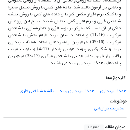
پرسشنامه است که روایی و پایایی آن با استفاده از روایی محتوایی
و پایایی باز آزمون تائید شد. داده ­های کیفی با روش تحلیل محتوا
و با کمک نرم افزار مکس­ کیو­دا و داده­ های کمی با روش نقشه
شناختی فازی و نرم افزار گفی، تحلیل شدند. نتایج این پژوهش
حاکی از آن است که تمرکز بر نوستالژی و خاطره‌سازی با شاخص
مرکزیت (11/16) و ایجاد داستان برند الهام بخش با شاخص
مرکزیت (05/16) مهم‌ترین راهبردهای ایجاد همذات پنداری
برند و شکل‌گیری پیوند هویتی پایدار (4/17) و تقویت مزیت
رقابتی از طریق تمایز هویتی با شاخص مرکزی (33/17) مهم‌ترین
پیامدهای همذات پنداری برند می ­باشند.
کلیدواژه‌ها
همذات پنداری
همذات پنداری برند
نقشه شناختی فازی
موضوعات
مدیریت بازاریابی
عنوان مقاله
English