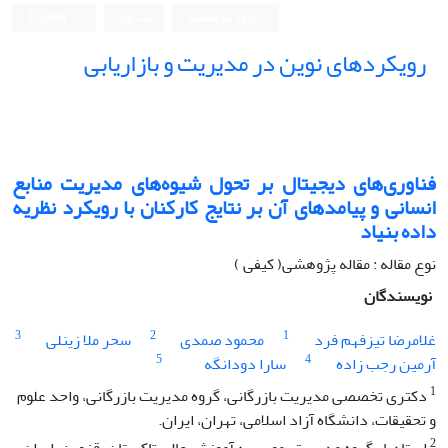
ورود به سامانه
ثبت نام
English
رویکردهای نوین در مدیریت و بازاریابی
فناوری‌های دیجیتال بر تحول شیوه‌های مدیریت منابع
انسانی و پیامدهای آن بر نتایج کارکنان با رویکرد نظریه
داده ‌بنیاد
نوع مقاله : مقاله پژوهشی( کیفی )
نویسندگان
3
2
1
غلامرضا تیزفهم فرد
محمود صمدی
سحر ملا زینلی
5
4
آرمین رجب زاده
سارا دودانگه
1
دکتری تخصصی مدیریت بازرگانی، گروه مدیریت بازرگانی، واحد علوم
و تحقیقات، دانشگاه آزاد اسلامی، تهران، ایران.
2