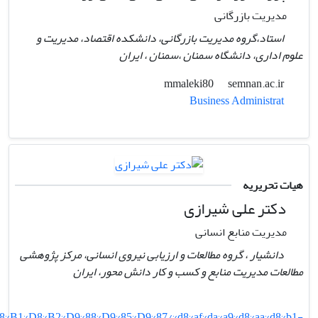
مدیریت بازرگانی
استاد،گروه مدیریت بازرگانی، دانشکده اقتصاد، مدیریت و
علوم اداری، دانشگاه سمنان ،سمنان ، ایران
semnan.ac.ir
mmaleki80
Business Administrat
هیات تحریریه
دکتر علی شیرازی
مدیریت منابع انسانی
دانشیار ، گروه مطالعات و ارزیابی نیروی انسانی، مرکز پژوهشی
مطالعات مدیریت منابع و کسب و کار دانش محور، ایران
D8%B1%D8%B2%D9%88%D9%85%D9%87/%d8%af%da%a9%d8%aa%d8%b1-