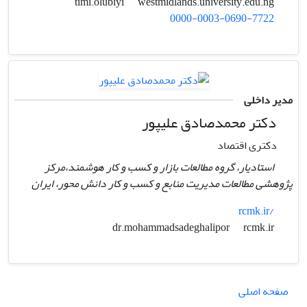
westmidlands.university.edu.ng
timi.olubiyi
0000-0003-0690-7722
مدیر داخلی
دکتر محمدصادق علیپور
دکتری اقتصاد
استادیار، گروه مطالعات بازار و کسب و کار هوشمند،مرکز
پژوهشی مطالعات مدیریت منابع و کسب و کار دانش محور، ایران
rcmk.ir/
rcmk.ir
dr.mohammadsadeghalipor
صفحه اصلی