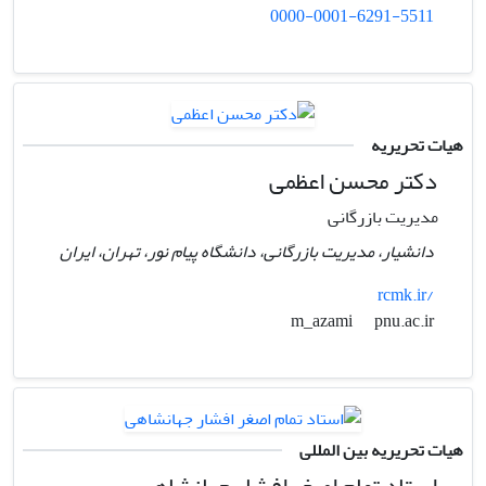
0000-0001-6291-5511
هیات تحریریه
دکتر محسن اعظمی
مدیریت بازرگانی
دانشیار، مدیریت بازرگانی، دانشگاه پیام نور، تهران، ایران
rcmk.ir/
pnu.ac.ir
m_azami
هیات تحریریه بین المللی
استاد تمام اصغر افشار جهانشاهی