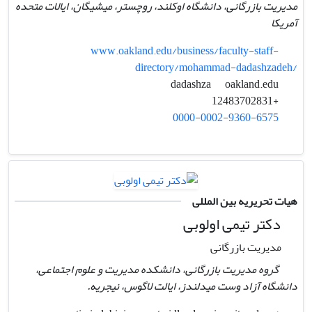
مدیریت بازرگانی، دانشگاه اوکلند، روچستر، میشیگان، ایالات متحده
آمریکا
www.oakland.edu/business/faculty-staff-
directory/mohammad-dadashzadeh/
oakland.edu
dadashza
+12483702831
0000-0002-9360-6575
هیات تحریریه بین المللی
دکتر تیمی اولوبی
مدیریت بازرگانی
گروه مدیریت بازرگانی، دانشکده مدیریت و علوم اجتماعی،
دانشگاه آزاد وست میدلندز، ایالت لاگوس، نیجریه.