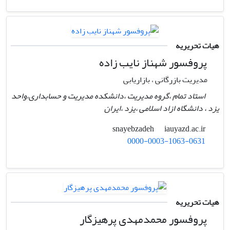
هیات تحریریه
پروفسور شهناز نایب زاده
مدیریت بازرگانی ، بازاریابی
استاد تمام ،گروه مدیریت ،دانشکده مدیریت و حسابداری،واحد
یزد ، دانشگاه ازاد اسلامی ،یزد ،ایران
iauyazd.ac.ir
snayebzadeh
0000-0003-1063-0631
هیات تحریریه
پروفسور محمدمهدی پرهیزگار