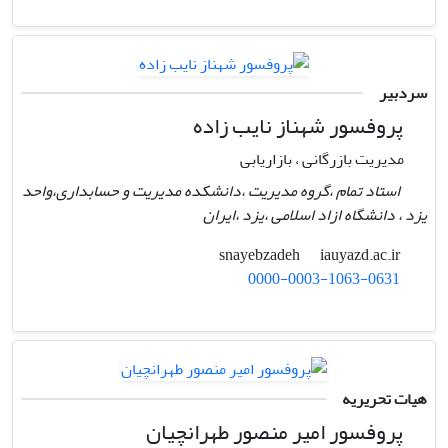
سردبیر
پروفسور شهناز نایب زاده
مدیریت بازرگانی ، بازاریابی
استاد تمام ،گروه مدیریت ،دانشکده مدیریت و حسابداری،واحد
یزد ، دانشگاه ازاد اسلامی ،یزد ،ایران
iauyazd.ac.ir
snayebzadeh
0000-0003-1063-0631
هیات تحریریه
پروفسور امیر منصور طهرانچیان