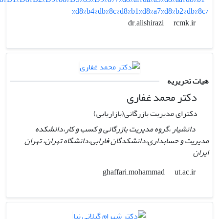
%d8%b4%db%8c%d8%b1%d8%a7%d8%b2%db%8c/
rcmk.ir
dr.alishirazi
هیات تحریریه
دکتر محمد غفاری
دکترای مدیریت بازرگانی(بازاریابی)
دانشیار ،گروه مدیریت بازرگانی و کسب و کار،دانشکده
مدیریت و حسابداری،دانشکدگان فارابی،دانشگاه تهران، تهران
ایران
ut.ac.ir
ghaffari.mohammad