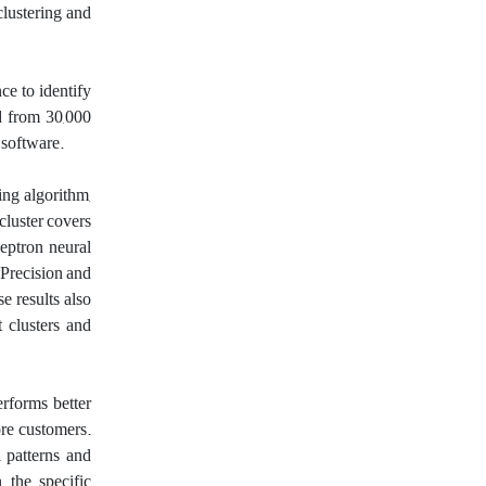
clustering and
ce to identify
ed from 30,000
 software.
ing algorithm,
 cluster covers
ceptron neural
 Precision and
e results also
 clusters and
erforms better
ore customers.
 patterns and
 the specific