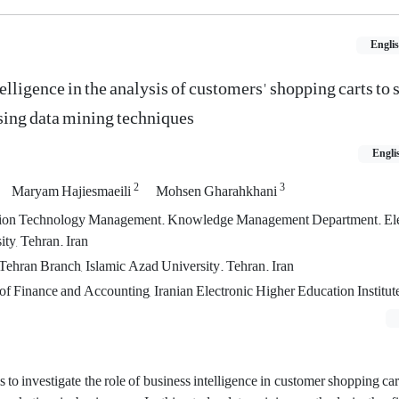
Engli
telligence in the analysis of customers' shopping carts to
sing data mining techniques
Engli
2
3
Maryam Hajiesmaeili
Mohsen Gharahkhani
mation Technology Management. Knowledge Management Department. Ele
ty, Tehran. Iran
 Tehran Branch, Islamic Azad University. Tehran. Iran
 of Finance and Accounting, Iranian Electronic Higher Education Institute
s to investigate the role of business intelligence in customer shopping car