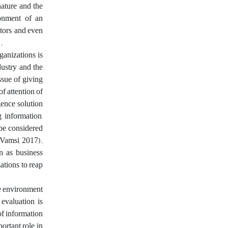
nature and the
ronment of an
ctors, and even
.
ganizations is
dustry and the
issue of giving
f attention of
gence solution
g information,
 be considered
(Vamsi, 2017).
n as business
zations to reap
ne environment
 evaluation is
of information
ortant role in