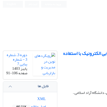
ورود به سامانه
ثبت نام
English
 الکترونیک با استفاده
دوره 3، شماره
3 - شماره
پیاپی 7
پاییز 1403
صفحه
91-106
فایل ها
دانشگاه آزاد اسلامی ،
XML
اصل مقاله
495.52 K