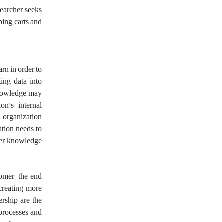
searcher seeks
ping carts and
arn in order to
ting data into
knowledge may
on's internal
 organization
ation needs to
omer knowledge
omer, the end
 creating more
ership are the
 processes and