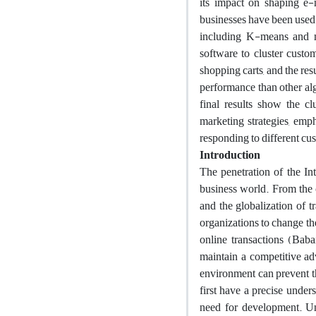
its impact on shaping e-m
businesses have been used t
including K-means and 
software to cluster custo
shopping carts, and the res
performance than other alg
final results show the cl
marketing strategies, emph
responding to different cu
Introduction
The penetration of the In
business world. From the 
and the globalization of t
organizations to change th
online transactions (Bab
maintain a competitive ad
environment can prevent th
first have a precise under
need for development. Und