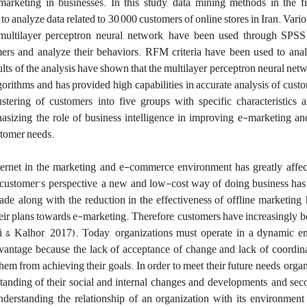
arketing in businesses. In this study, data mining methods in the fi
o analyze data related to 30,000 customers of online stores in Iran. Vario
multilayer perceptron neural network, have been used through 
mers and analyze their behaviors. RFM criteria have been used to ana
ults of the analysis have shown that the multilayer perceptron neural netw
orithms and has provided high capabilities in accurate analysis of cust
ustering of customers into five groups with specific characteristics 
asizing the role of business intelligence in improving e-marketing and
stomer needs.
ternet in the marketing and e-commerce environment has greatly affect
customer's perspective, a new and low-cost way of doing business has 
rade, along with the reduction in the effectiveness of offline marketing
eir plans towards e-marketing. Therefore, customers have increasingly 
ai & Kalhor, 2017). Today, organizations must operate in a dynamic e
vantage because the lack of acceptance of change and lack of coordina
em from achieving their goals. In order to meet their future needs, orga
standing of their social and internal changes and developments, and seco
erstanding the relationship of an organization with its environment 