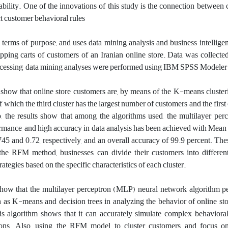
ability. One of the innovations of this study is the connection between 
act customer behavioral rules
n terms of purpose, and uses data mining analysis and business intelligen
opping carts of customers of an Iranian online store. Data was collect
ocessing, data mining analyses were performed using IBM SPSS Modeler
 show that online store customers are, by means of the K-means cluster
of which the third cluster has the largest number of customers and the first
, the results show that among the algorithms used, the multilayer per
rmance, and high accuracy in data analysis has been achieved with Mean
745 and 0.72, respectively, and an overall accuracy of 99.9 percent. Thes
the RFM method, businesses can divide their customers into different
ategies based on the specific characteristics of each cluster.
 show that the multilayer perceptron (MLP) neural network algorithm p
h as K-means and decision trees in analyzing the behavior of online st
s algorithm shows that it can accurately simulate complex behavioral
ions. Also, using the RFM model to cluster customers and focus on