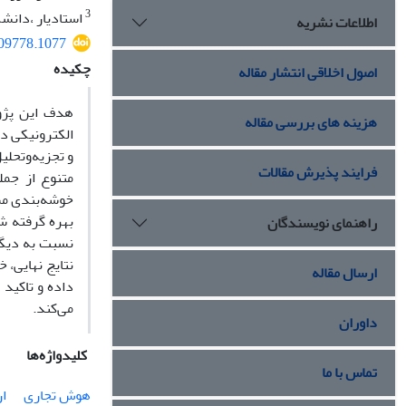
3
استادیار ،دانشک
اطلاعات نشریه
509778.1077
چکیده
اصول اخلاقی انتشار مقاله
هدف این پژو
هزینه های بررسی مقاله
الکترونیکی د
فرایند پذیرش مقالات
بهره گرفته ش
راهنمای نویسندگان
نسبت به دیگر 
نتایج نهایی، 
ارسال مقاله
داده و تاکید
می‌کند.
داوران
کلیدواژه‌ها
تماس با ما
هوش تجاری
ار