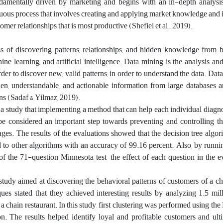
amentally driven by marketing and begins with an in-depth analysi
ous process that involves creating and applying market knowledge and i
omer relationships that is most productive (Shefiei et al., 2019).
s of discovering patterns, relationships, and hidden knowledge from b
hine learning, and artificial intelligence. Data mining is the analysis an
der to discover new, valid patterns, in order to understand the data. Data
den, understandable, and actionable information from large databases a
ns (Sadaf & Yilmaz, 2019).
a study that implementing a method that can help each individual diagn
be considered an important step towards preventing and controlling th
stages. The results of the evaluations showed that the decision tree algo
to other algorithms with an accuracy of 99.16 percent. Also, by runni
f the 71-question Minnesota test, the effect of each question in the 
 study aimed at discovering the behavioral patterns of customers of a ch
ues stated that they achieved interesting results by analyzing 1.5 mi
 a chain restaurant. In this study, first clustering was performed using t
on. The results helped identify loyal and profitable customers and ult