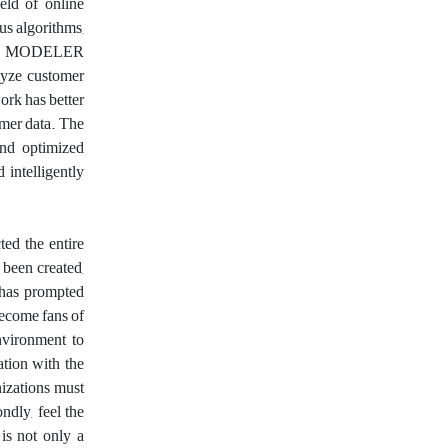
eld of online
us algorithms,
SPSS MODELER
lyze customer
ork has better
omer data. The
and optimized
 intelligently
ed the entire
been created,
, has prompted
become fans of
nvironment to
tion with the
nizations must
ndly, feel the
is not only a