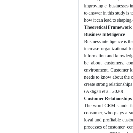
improving e-businesses in 
to answer in this study is 
how it can lead to shaping
Theoretical Framework
Business Intelligence
Business intelligence is the
increase organizational kn
information and knowledg
be about customers, comp
environment. Customer kno
needs to know about the cu
create strong relationshi
(Akhgari et al., 2020).
Customer Relationships
The word CRM stands for
consumer, who plays a sup
loyal and profitable custo
processes of customer-cent