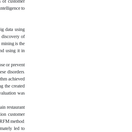
s of customer
ntelligence to
ig data using
d discovery of
 mining is the
nd using it in
ose or prevent
ese disorders,
rithm achieved
ng the created
evaluation was
ain restaurant
llion customer
he RFM method,
imately led to