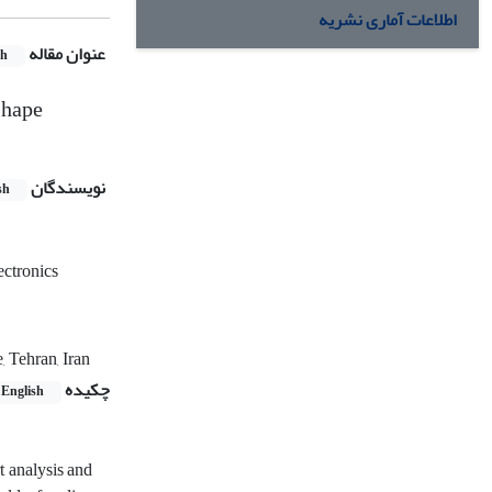
اطلاعات آماری نشریه
عنوان مقاله
sh
 shape
نویسندگان
sh
ctronics
, Tehran, Iran
چکیده
English
t analysis and