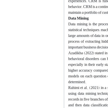
experiences. CRM is fund
behavior. CRM is a continu
maintain a portfolio of cust
Data Mining
Data mining is the proces
statistical techniques, mac
large amounts of data in or
process of extracting hid
important business decisio
Azadikha (2022) stated in 
behavioral disorders can 
especially in their early 
higher accuracy compared 
models on each question o
determined.
Rahimi et al., (2021) in a
using data mining techniq
records in five branches of
and then data classificati