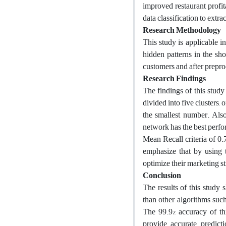
improved restaurant profit
data classification to extr
Research Methodology
This study is applicable i
hidden patterns in the sh
customers and after prepr
Research Findings
The findings of this study
divided into five clusters, 
the smallest number. Also
network has the best perfo
Mean Recall criteria of 0.
emphasize that by using 
optimize their marketing str
Conclusion
The results of this study
than other algorithms suc
The 99.9% accuracy of thi
provide accurate predict