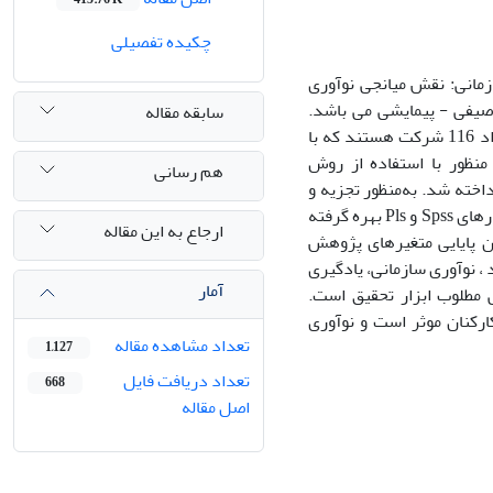
چکیده تفصیلی
زمانی: نقش میانجی نوآوری
صیفی - پیمایشی می باشد.
سابقه مقاله
جامعه آماری در این پژوهش، شرکت‌های صادرکننده مواد غذایی در شهر مشهد به تعداد 116 شرکت هستند که با
آورد گردید؛ به همین منظور با استفاده از روش
هم رسانی
خته شد. به‌منظور تجزیه و
تحلیل داده‌ها از آزمون مدلسازی معادلات ساختاری و سایر آزمون آماری مبتنی بر نرم افزارهای Spss و Pls بهره گرفته
ارجاع به این مقاله
ن پایایی متغیرهای پژوهش
 ، نوآوری سازمانی، یادگیری
آمار
ت که نشانگر پایایی مطلوب ابزار تحقیق است.
ارکنان موثر است و نوآوری
تعداد مشاهده مقاله
1,127
تعداد دریافت فایل
668
اصل مقاله