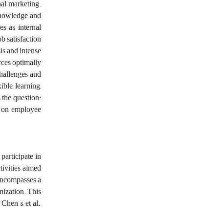
nal marketing.
knowledge and
s as internal
b satisfaction
is and intense
rces optimally
challenges and
ble, learning,
 the question:
t on employee
participate in
tivities aimed
 encompasses a
anization. This
Chen & et al.,