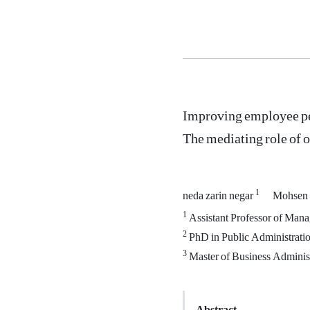
Improving employee per
The mediating role of 
1
neda zarin negar
Mohsen 
1
Assistant Professor of Mana
2
PhD in Public Administratio
3
Master of Business Administ
Abstract