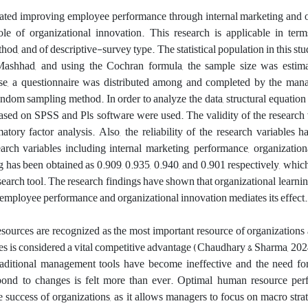
gated improving employee performance through internal marketing and o
ole of organizational innovation. This research is applicable in term
thod, and of descriptive-survey type. The statistical population in this st
Mashhad, and using the Cochran formula, the sample size was estim
ose, a questionnaire was distributed among and completed by the mana
dom sampling method. In order to analyze the data, structural equation
s based on SPSS and Pls software were used. The validity of the research
tory factor analysis. Also, the reliability of the research variables 
arch variables including internal marketing, performance, organization
g has been obtained as 0.909, 0.935, 0.940, and 0.901 respectively, which
research tool. The research findings have shown that organizational learnin
 employee performance and organizational innovation mediates its effect.
sources are recognized as the most important resource of organizations 
rces is considered a vital competitive advantage (Chaudhary & Sharma, 202
raditional management tools have become ineffective and the need for
espond to changes is felt more than ever. Optimal human resource per
e success of organizations, as it allows managers to focus on macro stra