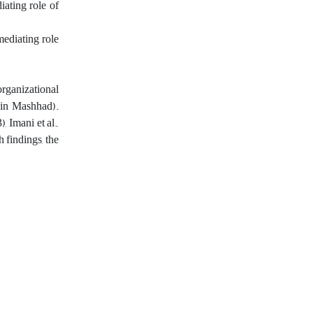
iating role of
mediating role
rganizational
s in Mashhad).
 Imani et al.,
h findings, the