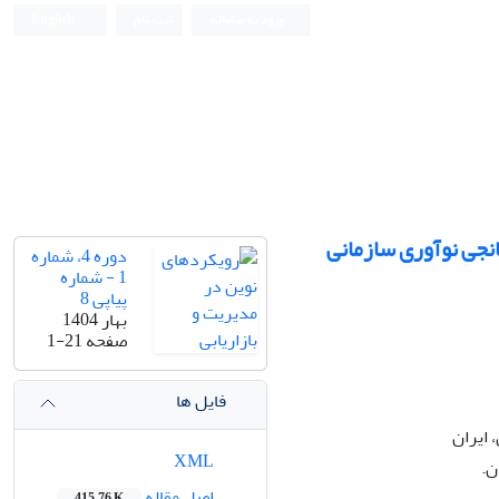
ورود به سامانه
ثبت نام
English
انجی نوآوری سازمانی
دوره 4، شماره
1 - شماره
پیاپی 8
بهار 1404
صفحه
1-21
فایل ها
 ایران
XML
ن.
اصل مقاله
415.76 K