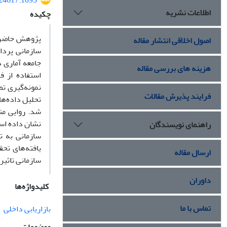
524617.1093
اطلاعات نشریه
چکیده
پژوهش حاضر ب
اصول اخلاقی انتشار مقاله
سازمانی پردا
هزینه های بررسی مقاله
نمونه‌گیری ت
فرایند پذیرش مقالات
شد. روایی مت
نشان داده است
راهنمای نویسندگان
یافته‌های تح
ارسال مقاله
سازمانی تاثیر 
داوران
کلیدواژه‌ها
تماس با ما
بازاریابی داخلی