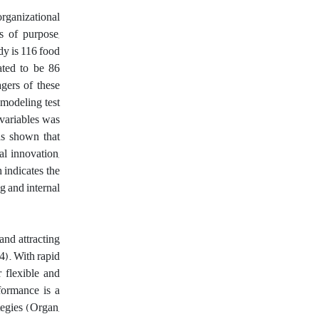
rganizational
s of purpose,
udy is 116 food
ated to be 86
gers of these
 modeling test
 variables was
has shown that
al innovation,
 indicates the
g and internal
and attracting
4). With rapid
 flexible and
formance is a
tegies (Organ,