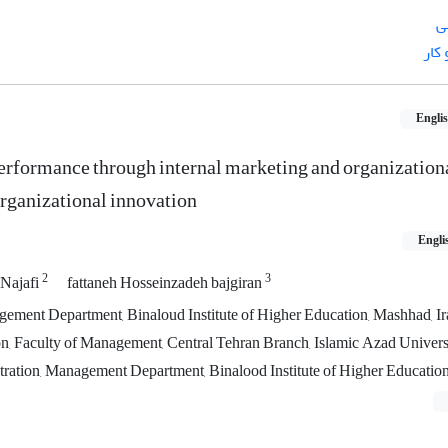
ی
کار
Engli
formance through internal marketing and organizationa
organizational innovation
Engli
2
3
Najafi
fattaneh Hosseinzadeh bajgiran
gement Department, Binaloud Institute of Higher Education, Mashhad, I
n, Faculty of Management, Central Tehran Branch, Islamic Azad Universi
ration, Management Department, Binalood Institute of Higher Education