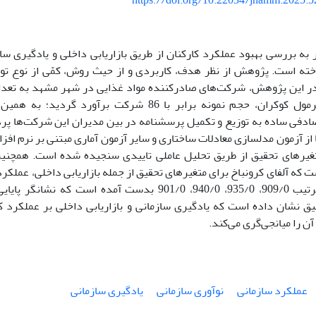
https://doi.org/10.22034/jnamm.2025.
ه بررسی بهبود عملکرد کارکنان از طریق بازاریابی داخلی و یادگیری سا
خته است. پژوهش از نظر هدف، کاربردی و از حیث روش، کمّی از نوع تو
استفاده از فرمول کوکران، حجم نمونه برابر با 86 شرکت بر
صادفی ساده به توزیع و تکمیل پرسشنامه در بین مدیران این شرکت‌ها پردا
غیرهای تحقیق از طریق تحلیل عاملی تاییدی سنجیده شده است. همچنی
 که آلفای کرونباخ برای متغیرهای تحقیق از جمله بازاریابی داخلی، عملکرد
سازمانی به ترتیب 909/0، 935/0، 940/0، 901/0 بدست آمده اس
قیق نشان داده است که یادگیری سازمانی و بازاریابی داخلی بر عملکرد ک
آن را میانجی‌گری می‌کند.
عملکرد سازمانی
نوآوری سازمانی
یادگیری سازمانی