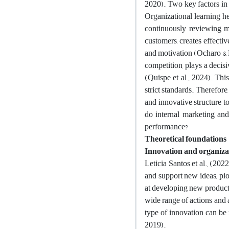
2020). Two key factors in
Organizational learning h
continuously reviewing me
customers, creates effecti
and motivation (Ocharo & K
competition, plays a decis
(Quispe et al., 2024). Thi
strict standards. Therefore
and innovative structure t
do internal marketing and
performance?
Theoretical foundations
Innovation and organiza
Leticia Santos et al., (20
and support new ideas, pio
at developing new products
wide range of actions and a
type of innovation can be r
2019).