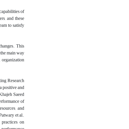
apabilities of
ers, and these
eam to satisfy
changes. This
s the main way
l organization
ting Research
a positive and
. Khajeh Saeed
Performance of
esources, and
atwary et al.,
practices on
n performance