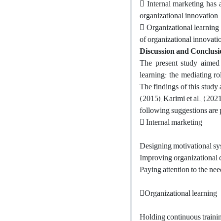
 Internal marketing has 
organizational innovation.
 Organizational learning 
of organizational innovati
Discussion and Conclusi
The present study aimed
learning: the mediating r
The findings of this study 
(2015), Karimi et al., (202
following suggestions are 
 Internal marketing
Designing motivational sys
Improving organizational 
Paying attention to the ne
Organizational learning
Holding continuous traini