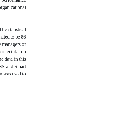
organizational
he statistical
mated to be 86
he managers of
llect data, a
e data in this
SPSS and Smart
on was used to