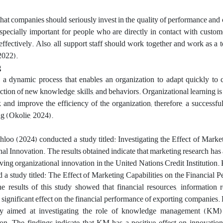
hat companies should seriously invest in the quality of performance and c
specially important for people who are directly in contact with custom
effectively. Also, all support staff should work together and work as a t
 2022).
g
s a dynamic process that enables an organization to adapt quickly to 
ction of new knowledge, skills, and behaviors. Organizational learning i
and improve the efficiency of the organization; therefore, a successfu
g (Okolie, 2024).
oo (2024) conducted a study titled: Investigating the Effect of Marke
l Innovation. The results obtained indicate that marketing research has 
oving organizational innovation in the United Nations Credit Institution
d a study titled: The Effect of Marketing Capabilities on the Financial 
results of this study showed that financial resources, information r
 significant effect on the financial performance of exporting companies. P
y aimed at investigating the role of knowledge management (KM) 
on. The findings indicate that KM has a positive effect on innovatio