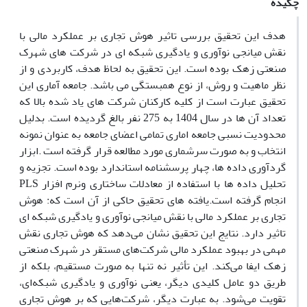
چکیده
هدف این تحقیق بررسی تاثیر هوش تجاری بر عملکرد مالی با
نقش میانجی نوآوری و یادگیری شبکه ای در شرکت های شهرک
صنعتی زهک بوده است. این تحقیق به لحاظ هدف، کاربردی و از
نظر ماهیت و روش، از نوع همبستگی می باشد. جامعه آماری این
تحقیق عبارت است از کلیه کارکنان شرکت های یاد شده بالا که
تعداد آن ها در سال 1404 به 275 نفر بالغ گردیده است. بدلیل
محدودیت نسبی جامعه اماری تمامی اعضای جامعه به عنوان نمونه
انتخاب و به صورت سرشماری مورد مطالعه قرار گرفته است .ابزار
گردآوری داده ها، چهار پرسشنامه استاندارد بوده است. تجزیه و
تحلیل داده ها با استفاده از معادلات ساختاری ونرم افزار PLS
انجام گرفته است.یافته های تحقیق حاکی از آن است که: هوش
تجاری بر عملکرد مالی با نقش میانجی نوآوری و یادگیری شبکه ای
تاثیر دارد. نتایج این تحقیق نشان می‌دهد که هوش تجاری نقش
مهمی در بهبود عملکرد مالی شرکت‌های مستقر در شهرک صنعتی
زهک ایفا می‌کند. این تأثیر نه تنها به صورت مستقیم، بلکه از
طریق دو عامل کلیدی دیگر، یعنی نوآوری و یادگیری شبکه‌ای،
تقویت می‌شود. به عبارت دیگر، شرکت‌هایی که بر هوش تجاری