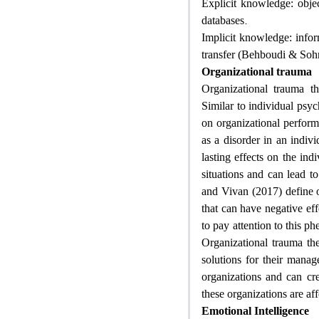
Explicit knowledge: obje
.
databases
Implicit knowledge: inform
transfer (Behboudi & Soh
Organizational trauma
Organizational trauma t
Similar to individual psyc
on organizational perfor
as a disorder in an indivi
lasting effects on the ind
situations and can lead 
and Vivan (2017) define o
that can have negative ef
to pay attention to this p
Organizational trauma th
solutions for their mana
organizations and can cr
these organizations are aff
Emotional Intelligence