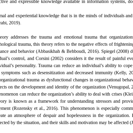
ctive and expressible knowledge available in information systems, d
al and experiential knowledge that is in the minds of individuals and i
.
rabi, 2019)
heory addresses the trauma and emotional trauma that organization
hological trauma, this theory refers to the negative effects of frighteni
mance and behavior (Abbasikhah & Behboudi, 2016). Spiegel (2008) d
dual’s control, and Corsini (2002) considers it the result of painful ev
ividual’s personality. Trauma can reduce an individual’s ability to cop
to symptoms such as desensitization and decreased immunity (Kelly, 
rganizational trauma as dysfunctional changes in organizational behav
fects on the development and identity of the organization (Venugopal, 
henomenon can reduce the organization’s ability to deal with crises (Kle
eory is known as a framework for understanding stressors and provid
gement (Rozensky et al., 2016). This phenomenon is especially comm
eate an atmosphere of despair and hopelessness in the organization.
ected by the situation, and their skills and motivation may be affected (