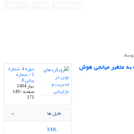
ورود به سامانه
ثبت نام
English
توسط
 به متغیر میانجی هوش
دوره 4، شماره
1 - شماره
پیاپی 8
بهار 1404
صفحه
149-
171
فایل ها
XML