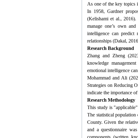
As one of the key topics i
In 1958, Gardner propose
(Kelishami et al., 2016).
manage one’s own and o
intelligence can predict
relationships (Dakal, 2016
Research Background
Zhang and Zheng (2023) 
knowledge management st
emotional intelligence ca
Mohammad and Ali (2022)
Strategies on Reducing Or
indicate the importance o
Research Methodology
This study is "applicable"
The statistical populatio
County. Given the relative
and a questionnaire was
components (written kn