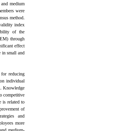
ll and medium
s members were
ensus method.
validity index
ility of the
(SEM) through
ficant effect
e in small and
 for reducing
 on individual
on. Knowledge
to competitive
 is related to
mprovement of
rategies and
mployees more
ll and medium-