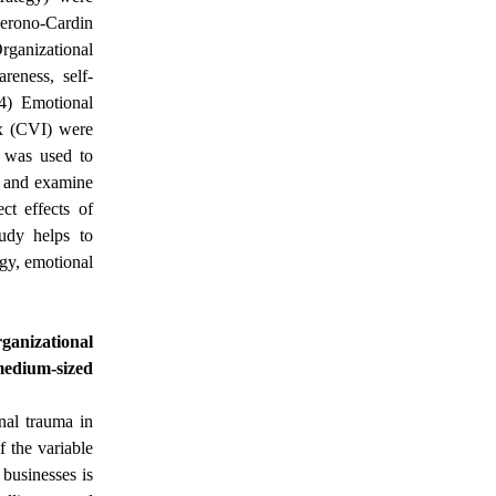
erono-Cardin
rganizational
eness, self-
4) Emotional
ex (CVI) were
t was used to
ta and examine
ct effects of
tudy helps to
gy, emotional
ganizational
medium-sized
nal trauma in
f the variable
businesses is