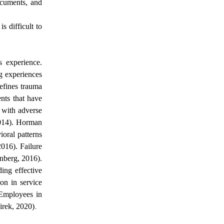
ocuments, and
s difficult to
s experience.
ng experiences
efines trauma
ents that have
e with adverse
2014). Horman
ioral patterns
2016). Failure
inberg, 2016).
ing effective
on in service
 Employees in
.
Jirek, 2020)