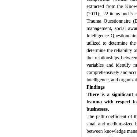
extracted from the Kno
(2011);, 22 items and 5 c
Trauma Questionnaire (D
management, social awa
Intelligence Questionnai
utilized to determine the
determine the reliability 
the relationships betwee
variables and identify m
comprehensively and accu
intelligence, and organiza
Findings
There is a significant
trauma with respect to
.
businesses
The path coefficient of 
small and medium-sized bus
between knowledge manage