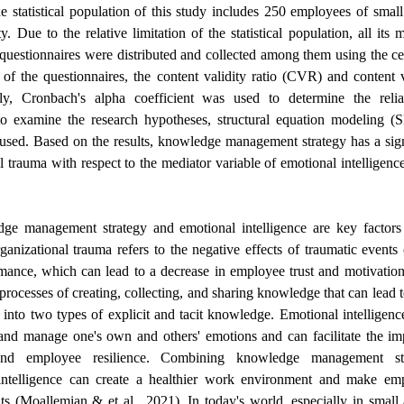
he statistical population of this study includes 250 employees of sma
. Due to the relative limitation of the statistical population, all it
 questionnaires were distributed and collected among them using the c
 of the questionnaires, the content validity ratio (CVR) and content 
y, Cronbach's alpha coefficient was used to determine the reliab
 to examine the research hypotheses, structural equation modeling 
sed. Based on the results, knowledge management strategy has a signi
 trauma with respect to the mediator variable of emotional intelligenc
dge management strategy and emotional intelligence are key factors
ganizational trauma refers to the negative effects of traumatic events
rmance, which can lead to a decrease in employee trust and motivati
rocesses of creating, collecting, and sharing knowledge that can lead 
into two types of explicit and tacit knowledge. Emotional intelligence
d and manage one's own and others' emotions and can facilitate the i
 and employee resilience. Combining knowledge management st
 intelligence can create a healthier work environment and make e
ents (Moallemian & et al., 2021). In today's world, especially in sma