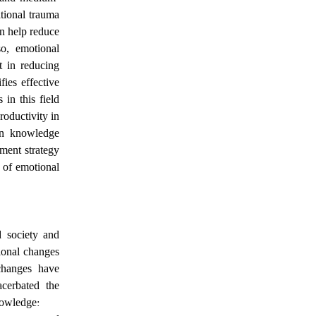
ational trauma
n help reduce
so, emotional
t in reducing
ies effective
in this field
roductivity in
an knowledge
ment strategy
e of emotional
 society and
onal changes
changes have
acerbated the
:
nowledge