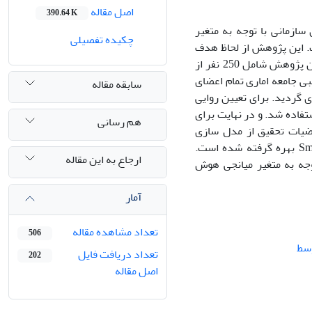
اصل مقاله
390.64 K
ازمانی با توجه به متغیر
چکیده تفصیلی
. این پژوهش از لحاظ هدف
یک تحقیق کاربردی و از نظر نوع و ماهیت یک تحقیق توصیفی می باشد. جامعه آماری این پژوهش شامل 250 نفر از
ی جامعه اماری تمام اعضای
سابقه مقاله
 گردید. برای تعیین روایی
، از شاخص نسبت روایی محتوایی (CVR) و شاخص روایی محتوایی (CVI) استفاده شد. و در نهایت برای
هم رسانی
رضیات تحقیق از مدل سازی
معادلات ساختاری روش الگویابی معادلات ساختاری (SEM) با کمک نرم افزار Smart PLS بهره گرفته شده است.
ارجاع به این مقاله
جه به متغیر میانجی هوش
آمار
تعداد مشاهده مقاله
506
سط
تعداد دریافت فایل
202
اصل مقاله