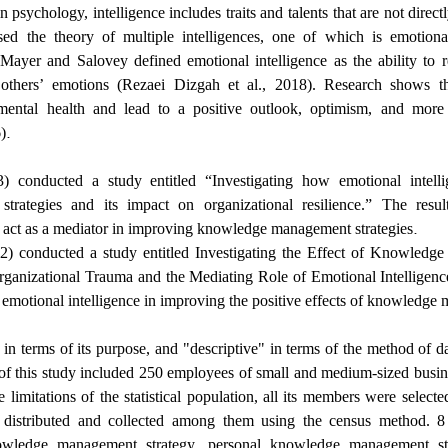
n psychology, intelligence includes traits and talents that are not direct
d the theory of multiple intelligences, one of which is emotional
 Mayer and Salovey defined emotional intelligence as the ability to 
thers’ emotions (Rezaei Dizgah et al., 2018). Research shows th
 mental health and lead to a positive outlook, optimism, and more 
.
)
conducted a study entitled “Investigating how emotional intellig
rategies and its impact on organizational resilience.” The resul
.
n act as a mediator in improving knowledge management strategies
 conducted a study entitled Investigating the Effect of Knowledg
ganizational Trauma and the Mediating Role of Emotional Intelligence
f emotional intelligence in improving the positive effects of knowledg
 in terms of its purpose, and "descriptive" in terms of the method of da
n of this study included 250 employees of small and medium-sized busi
 limitations of the statistical population, all its members were select
 distributed and collected among them using the census method. 8
owledge management strategy, personal knowledge management st