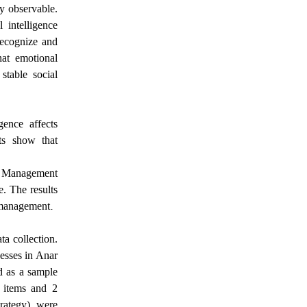
ly observable.
 intelligence
recognize and
at emotional
stable social
ence affects
ts show that
e Management
. The results
.
e management
ta collection.
nesses in Anar
ed as a sample
 items and 2
rategy) were