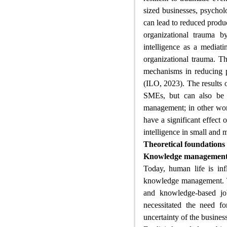
sized businesses, psychol
can lead to reduced produ
organizational trauma b
intelligence as a mediat
organizational trauma. Th
mechanisms in reducing ps
(ILO, 2023). The results o
SMEs, but can also be 
management; in other wor
have a significant effect 
intelligence in small and
Theoretical foundations
Knowledge managemen
Today, human life is in
knowledge management. T
and knowledge-based job
necessitated the need f
uncertainty of the busin