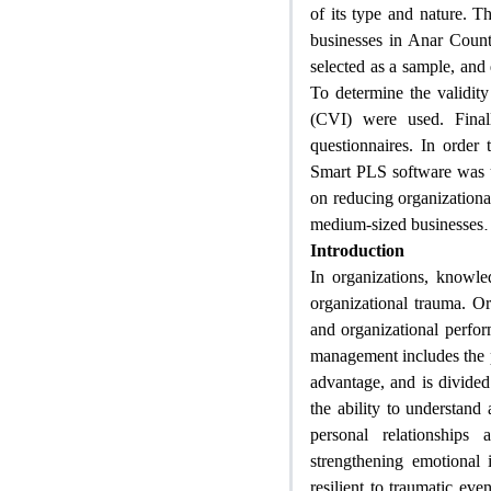
of its type and nature. T
businesses in Anar County
selected as a sample, and
To determine the validity
(CVI) were used. Finall
questionnaires. In order
Smart PLS software was u
on reducing organizational
.
medium-sized businesses
Introduction
In organizations, knowle
organizational trauma. Or
and organizational perfo
management includes the p
advantage, and is divided 
the ability to understan
personal relationships
strengthening emotional
resilient to traumatic ev