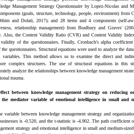
wledge Management Strategy Questionnaire by Lopez-Nicolas and M
omponents (goals, structure, technology, people, environment) from O
ihim and Dolati, 2017); and 28 items and 4 components (self-awar
reness, relationship management) from Bradbury and Graves' (200
re. Also, the Content Validity Ratio (CVR) and Content Validity Ind
 validity of the questionnaires. Finally, Cronbach's alpha coefficien
of the questionnaires. Structural equations were used to analyze the da
n variables. This method allows us to examine the direct and indire
ore complex structures. The use of structural equations in this s
rately analyze the relationships between knowledge management strate
.
tional trauma
 effect between knowledge management strategy on reducing or
 the mediator variable of emotional intelligence in small and 
the variable between knowledge management strategy and organizatio
inesses is -0.520, and the t-statistic is -4.902. The path coefficient o
ment strategy and emotional intelligence in small and medium-sized 