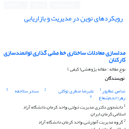
ورود به سامانه
ثبت نام
English
رویکردهای نوین در مدیریت و بازاریابی
مدلسازی معادلات ساختاری خط مشی گذاری توانمندسازی
کارکنان
نوع مقاله : مقاله پژوهشی( کیفی )
نویسندگان
3
2
1
ﻋﺒﺎﺱ ﻋﻄﺎﭘﻮﺭ
علیرضا منظری توکلی
ﺳﻨﺠﺮ ﺳﻼﺟﻘﻪ
4
ﺯﻫﺮﺍ ﺍﻧﺠﻢﺷﻌﺎﻉ
1
ﺩﺍﻧﺸﺠﻮی ﺩﮐﺘﺮی ﻣﺪﯾﺮﯾﺖ ﺩﻭﻟﺘﯽ،ﻭﺍﺣﺪ ﮐﺮﻣﺎﻥ،ﺩﺍﻧﺸﮕﺎﻩ آﺯﺍﺩ
ﺍﺳﻼﻣﯽ،ﮐﺮﻣﺎﻥ،ﺍﯾﺮﺍﻥ
2
ﮔﺮﻭﻩ ﻣﺪﯾﺮﯾﺖ آﻣﻮﺯﺷﯽ،ﻭﺍﺣﺪ ﮐﺮﻣﺎﻥ،ﺩﺍﻧﺸﮕﺎﻩ آﺯﺍﺩ