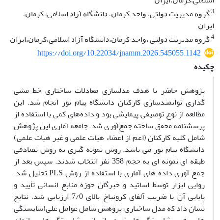
ﺍﺳﻼﻣﯽ،ﮐﺮﻣﺎﻥ،ﺍﯾﺮﺍﻥ
3
ﮔﺮﻭﻩ ﻣﺪﯾﺮﯾﺖ ﺩﻭﻟﺘﯽ، ﻭﺍﺣﺪ ﮐﺮﻣﺎﻥ، ﺩﺍﻧﺸﮕﺎﻩ آﺯﺍﺩ ﺍﺳﻼﻣﯽ، ﮐﺮﻣﺎﻥ،
ﺍﯾﺮﺍﻥ
4
ﮔﺮﻭﻩ ﻣﺪﯾﺮﯾﺖ ﺩﻭﻟﺘﯽ ،ﻭﺍﺣﺪ ﮐﺮﻣﺎﻥ،ﺩﺍﻧﺸﮕﺎﻩ آﺯﺍﺩ ﺍﺳﻼﻣﯽ،ﮐﺮﻣﺎﻥ،ﺍﯾﺮﺍﻥ
https://doi.org/10.22034/jnamm.2026.545055.1142
چکیده
پژوهش حاضر با هدف مدلسازی معادلات ساختاری خط مشی
گذاری توانمندسازی کارکنان دانشگاه پیام نور انجام شد. این
مطالعه از نوع توصیفی پیمایشی بود و داده‌های کمی با استفاده از
پرسشنامه محقق ساخته جمع‌آوری شد. جامعه آماری این پژوهش
شامل کلیه کارکنان (اعم از اعضاء هیات علمی و غیر هیات علمی)
دانشگاه پیام نور می باشد. روش نمونه گیری به روش تصادفی
طبقه ای نمونه ای به حجم 358 نفر انتخاب شدند. سپس بعد از
جمع آوری داده های آماری با استفاده از روش PLS تحلیل شد.
روایی ابزار توسط اساتید و خبرگان حوزه منابع انسانی تأیید و
پایایی آن با ضریب آلفای کرونباخ بالای 7/0 ارزیابی شد. نتایج
نشان داد که مدل ساختاری, پژوهش شامل عوامل علی(شایستگی