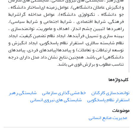
های رهبر ، شایستگی های نیروی انسانی ، شایستگی های سازمان
و انگیزش عاملان دانشگاهی)، عوامل زمینه ای(ساختار دانشگاه ،
جو دانشگاه ، تکنولوژی دانشگاه)، عوامل مداخله گر(شرایط
فرهنگی، شرایط اقتصادی ، شرایط اجتماعی و شرایط سیاسی)،
راهبردها (تبیین چشم انداز، اهداف و ماموریت، توانمندسازی ،
بهینه سازی و تسهیل فرآیندها، ایجاد نظام تضمین کیفیت، ایجاد
نظام شایسته سالاری، استقرار نظام پاسخگویی، ایجاد انگیزش و
توسعه ارتباطات و تعاملات) و پیامدها(پیامدهای فردی، پیامدهای
دانشگاهی) می باشد. همچنین نتایج نشان داد مدل دارای درجه
تناسب مطلوب و برازش قوی می باشد.
کلیدواژه‌ها
توانمندسازی کارکنان
خط مشی گذاری سازمانی
شایستگی رهبر
استقرار نظام پاسخگویی
شایستگی های نیروی انسانی
موضوعات
مدیریت منابع انسانی