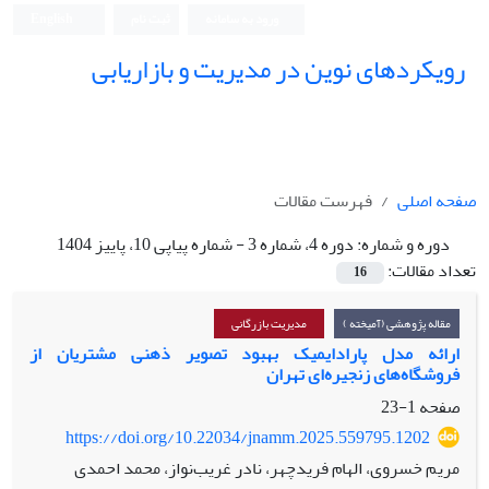
ورود به سامانه
ثبت نام
English
رویکردهای نوین در مدیریت و بازاریابی
صفحه اصلی
فهرست مقالات
دوره و شماره:
دوره 4، شماره 3 - شماره پیاپی 10، پاییز 1404
تعداد مقالات:
16
مقاله پژوهشی (آمیخته )
مدیریت بازرگانی
ارائه مدل پارادایمیک بهبود تصویر ذهنی مشتریان از
فروشگاه‌های زنجیره‌ای تهران
صفحه
1-23
https://doi.org/10.22034/jnamm.2025.559795.1202
مریم خسروی، الهام فریدچهر، نادر غریب‌نواز، محمد احمدی