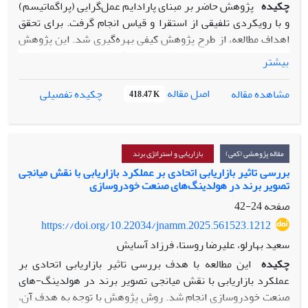
چکیده
پژوهش حاضر بر مبنای پارادایم عمل‌گرایی (پراگماتیسم)
و با رویکردی تلفیقی از استقرا و قیاس انجام گرفت. برای تحقق
اهداف مطالعه، از طرح پژوهش کیفی بهره‌گیری شد. این پژوهش
از نوع کاربردی–توسعه‌ای بوده و هدف آن ارائه مدلی پارادایمیک
بیشتر
برای بهبود تصویر ذهنی مشتریان از فروشگاه‌های زنجیره‌ای
تهران است. از نظر گردآوری داده‌ها، پژوهش در زمره مطالعات
اصل مقاله
مشاهده مقاله
چکیده تفصیلی
418.47 K
غیرآزمایشی (توصیفی) قرار دارد که با رویکرد پیمایش مقطعی
اجرا شد. جامعه مشارکت‌کنندگان را مدیران فروشگاه‌های
زنجیره‌ای تشکیل دادند و نمونه‌گیری به روش نظری انجام شد؛ به
این معنا که انتخاب افراد براساس کفایت اطلاعاتی و ظرفیت آن‌ها
مقاله پژوهشی (کمی)
بازاریابی و استراتژی برند
برای غنی‌سازی مقوله‌ها صورت گرفت و با انجام ۲۱ مصاحبه، اشباع
بررسی تاثیر بازاریابی اتحادی بر عملکرد بازاریابی با نقش میانجی
تصویر برند در هولدینگ‌های صنعت خودروسازی
نظری تحقق یافت. داده‌ها از طریق مصاحبه‌های نیمه‌ساختاریافته و
پرسشنامه سوارا گردآوری شدند. شاخص‌های مؤثر بر تصویر
صفحه
24-42
ذهنی مشتریان از فروشگاه با استفاده از روش نظریه‌پردازی
https://doi.org/10.22034/jnamm.2025.561523.1212
داده‌بنیاد و نرم‌افزار MaxQDA استخراج و سپس با بهره‌گیری از
سعید بهارلو، علیرضا روستا، فرزاد آسایش
روش سوارای فازی اولویت‌بندی گردیدند. نتایج حاصل از مدل
چکیده
این مطالعه با هدف بررسی تاثیر بازاریابی اتحادی بر
پژوهش نشان داد که شرایط علّی شامل مدیریت تجربه مشتری،
عملکرد بازاریابی با نقش میانجی تصویر برند در هولدینگ-های
هم‌آفرینی ارزش با مشتری، مشتری‌محوری و کیفیت خدمات بر
صنعت خودروسازی انجام شد. روش پژوهش با توجه به هدف آن،
پدیده محوری یعنی تصویر ذهنی مشتریان از فروشگاه