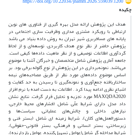
https://doi.org/10.22034/jnamm.2026.559039.1200
چکیده
هدف این پژوهش ارائه مدل بهره گیری از فناوری های نوین
ارتباطی با رویکرد مشتری مداری وظرفیت سازی اجتماعی در
پایانه های مسافربری شهر تهران به روش داده بنیاد می باشد
پژوهش حاضر از نظر نوع هدف کاربردی– توسعه‌ای و از لحاظ
گردآوری اطلاعات توصیفی و از نظر ماهیت داده‌ها کیفی است.
جامعه آماری پژوهش شامل متخصصان و خبرگان آشنا با موضوع
می‌باشد. نمونه‌برداری در این پژوهش از نوع گلوله برفی بود. بر
اساس موضوع داده‌های مورد نظر از طریق مصاحبه‌ها‌ی نیمه
ساختاریافته جمع‌آوری و نمونه‌گیری تا رسیدن به حد کفایت و
اشباع نظری ادامه پیدا کرد . اطلاعات به دست امده با نرم افزار
MAXQDA2020 مورد تجزیه و تحلیل قرار گرفت. نتایج نشان
داد مدل دارای شرایط علّی شامل (فشارهای محیط خارجی،
نیازهای داخلی و چالش‌های عملیاتی، سیاست‌ها و
دستورالعمل‌های کلان)، شرایط زمینه ای شامل (بستر فنی و
زیرساختی، بستر انسانی و فرهنگی، بستر قانونی-حقوقی)،
شرایط مداخله گر شامل(عوامل تسهیل‌کننده، عوامل بازدارنده)،