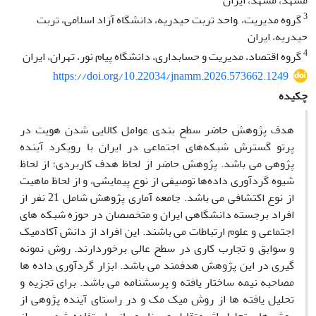
مشهد، مشهد، ایران
3
گروه مدیریت، ,واحد تربت حیدریه، دانشگاه آزاد اسلامی، تربت
حیدریه، ایران
4
گروه اقتصاد، مدیریت و حسابداری، دانشگاه پیام نور، تهران، ایران
https://doi.org/10.22034/jnamm.2026.573662.1249
چکیده
هدف پژوهش حاضر سطح بندی عوامل کالایی شدن هویت در
پرتو گسترش شبکه‌های اجتماعی در ایران با رویکرد آینده
پژوهی می باشد. پژوهش حاضر از لحاظ هدف کاربردی؛ از لحاظ
شیوه گردآوری داده‌ها توصیفی از نوع پیمایشی، و از لحاظ ماهیت
از نوع اکتشافی می باشد. جامعه آماری پژوهش شامل 21 نفر از
افراد برجسته دانشگاهی ایران و متخصصان در حوزه شبکه های
اجتماعی و علوم ارتباطات می باشند. این افراد از دانش آکادمیک
و سوابق و تجارب کاری در سطح عالی برخوردارند. روش نمونه
گیری در این پژوهش هدفمند می باشد. ابزار گردآوری داده ها
مصاحبه نیمه ساختار یافته و پرسشنامه می باشد. برای تجزیه و
تحلیل یافته ها از روش میک مک و در راستای آینده پژوهی از