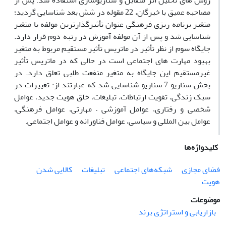
روش های تحلیل اثر متقابل و سناریوسازی استفاده شد. پس از
مصاحبه عمیق با خبرگان، 22 مقوله در شش بعد شناسایی گردید؛
متغیر برنامه ریزی فرهنگی عنوان تأثیرگذارترین مولفه یا متغیر
شناسایی شد و پس از آن مولفه آموزش در رتبه دوم قرار دارد.
جایگاه سوم از نظر تأثیر در ماتریس تأثیر مستقیم مربوط به متغیر
بهبود مهارت های اجتماعی است در حالی که در ماتریس تأثیر
غیرمستقیم این جایگاه به متغیر منفعت طلبی تعلق دارد. در
بخش سناریو 7 سناریو شناسایی شد که عبارتند از: تغییرات در
سبک زندگی، تقویت ارتباطات، تبلیغات، خلق هویت جدید، عوامل
شخصی و رفتاری، عوامل آموزشی – مهارتی، عوامل فرهنگی،
عوامل بین المللی و سیاسی، عوامل فناورانه و عوامل اجتماعی.
کلیدواژه‌ها
فضای مجازی
شبکه‌های اجتماعی
تبلیغات
کالایی شدن
هویت
موضوعات
بازاریابی و استراتژی برند