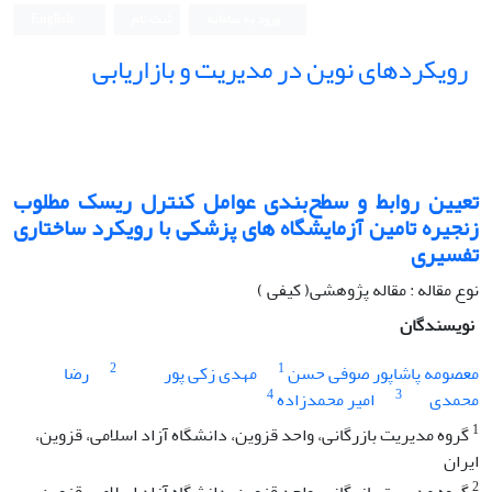
ورود به سامانه
ثبت نام
English
رویکردهای نوین در مدیریت و بازاریابی
تعیین روابط و سطح‌بندی عوامل کنترل ریسک مطلوب
زنجیره تامین آزمایشگاه های پزشکی با رویکرد ساختاری
تفسیری
نوع مقاله : مقاله پژوهشی( کیفی )
نویسندگان
2
1
معصومه پاشاپور صوفی حسن
مهدی زکی پور
رضا
4
3
محمدی
امیر محمدزاده
1
گروه مدیریت بازرگانی، واحد قزوین، دانشگاه آزاد اسلامی، قزوین،
ایران
2