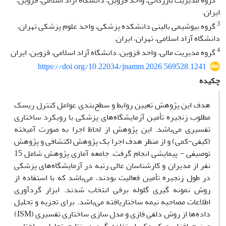
گروه مدیریت بازرگانی، واحد قزوین، دانشگاه آزاد اسلامی، قزوین،
ایران.
3
گروه بیوشیمی بالینی دانشکده پزشکی، واحد علوم پزشکی تهران،
دانشگاه آزاد اسلامی، تهران، ایران.
4
گروه مدیریت مالی، واحد قزوین، دانشگاه آزاد اسلامی، قزوین، ایران
https://doi.org/10.22034/jnamm.2026.569528.1241
چکیده
هدف این پژوهش تعیین روابط و سطح‌بندی عوامل کنترل ریسک
مطلوب زنجیره تأمین آزمایشگاه‌های پزشکی با رویکرد ساختاری
تفسیری می‌باشد. این پژوهش از لحاظ اجرا به صورت آمیخته
(کیفی-کمی) و از منظر هدف اجرا یک پژوهش اکتشافی و پژوهش
توصیفی - پیمایشی انجام گرفت. جامعه آماری پژوهش شامل 15
نفر از مدیران و کارشناسان عالی رتبه در آزمایشگاه‌های پزشکی
در طول زنجیره تأمین فعالیت بودند، می‌باشد که با استفاده از
روش نمونه گیری گلوله برفی انتخاب شدند. ابزار گردآوری
اطلاعات مصاحبه نیمه ساختاریافته می‌باشد. برای تجزیه و تحلیل
داده‌ها از روش دلفی فازی و مدل سازی ساختاری تفسیری (ISM)