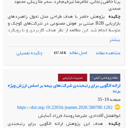
پرنا خالقی زنجانی، غلامرضا تیزفهم فرد، سحر ملا زینلی، محمود
صمدی
چکیده
پژوهش حاضر با هدف طراحی مدل تحول راهبردهای
بازاریابی B2B مبتنی بر هوش مصنوعی در شرکت‌های کوچک و
متوسط انجام شد. این مطالعه از نظر هدف، کاربردی و با رویکرد
کیفی مبتنی بر استراتژی نظریه داده‌بنیاد با رویکرد نظام‌مند
بیشتر
«استراوس و کوربین» طراحی و اجرا شده است. جامعه آماری
پژوهش شامل مدیران بازاریابی، خبرگان هوش مصنوعی بودند.
اصل مقاله
مشاهده مقاله
چکیده تفصیلی
437.34 K
نمونه‌گیری به روش هدفمند انجام شد، فرآیند جمع‌آوری داده‌ها
تا دستیابی به اشباع نظری ادامه یافت که در نهایت با ۱۵ مصاحبه
عمیق محقق شد. تحلیل داده‌ها در سه مرحله کدگذاری باز،
محوری و انتخابی با استفاده از نرم‌افزار MAXQDA18 انجام
مقاله پژوهشی( کیفی )
مدیریت بازاریابی
پذیرفت. یافته‌ها نشان داد که عوامل علّی شامل ضرورت تحلیل
ارائه الگویی برای رتبه‌بندی شرکت‌های بیمه بر اساس ارزش ویژه
برند
داده‌های کلان رقابتی، تغییر الگوهای تصمیم‌گیری خریداران
سازمانی و فشار برای کاهش هزینه‌های بازاریابی، نقش کلیدی در
صفحه
19-35
آغاز این تحول دارند. عوامل زمینه‌ای شامل بلوغ دیجیتال سازمان
https://doi.org/10.22034/jnamm.2026.580780.1282
و کیفیت زیرساخت‌های داده‌ای، بستر لازم برای اجرای موفق
ابوالفضل آقادادی، علیرضا روستا، فرزاد آسایش
بازاریابی هوشمند را فراهم می‌آورند؛ در حالی که محدودیت منابع
چکیده
هدف این پژوهش ارائه الگویی برای رتبه‌بندی
مالی، پیچیدگی‌های فنی و مقاومت کارشناسان فروش سنتی