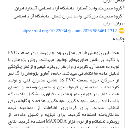
قدس، ایران.
3
گروه مدیریت، واحد آستارا، دانشگاه آزاد اسلامی، آستارا، ایران.
4
گروه مدیریت بازرگانی، واحد تهران شمال، دانشگاه آزاد اسلامی،
تهران، ایران.
https://doi.org/10.22034/jnamm.2026.585461.1312
چکیده
هدف این پژوهش طراحی مدل بهبود تجاری‌سازی در صنعت PVC
با تأکید بر نقش فناوری‌های نوظهور می‌باشد. روش پژوهش با
توجه به هدف آن، کاربردی و ازنظر رویکرد کیفی و از نظر چگونگی
تحلیل داده ها اکتشافی می‌باشد. جامعه آماری پژوهش را 15 نفر
از خبرگان حوزه صنعت PVC که شامل مدیران فنی و تولید
کارخانجات، متخصصان فرمولاسیون و تحقیق‌وتوسعه، و اعضای
هیئت علمی در حوزه پلیمر و مدیریت فناوری، تشکیل دادند، که
با استفاده از روش نمونه گیری نمونه‌گیری هدفمند و گلوله برفی
ساختاریافته استفاده گردید. برای تجزیه و تحلیل داده‌ها از
رویکرد تحلیلتم و از نرم افزار MAXQDA استفاده گردید. نتایج