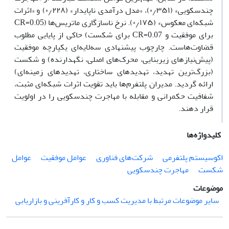
چندسکویی» (۰٫۳۵۱)، «مدل درآمدی ناپایدار» (۰٫۲۲۸) و «اثرات
شبکه‌ای معکوس» (۰٫۱۷۵). نرخ ناسازگاری ماتریس‌ها (CR=0.05
برای موفقیت و CR=0.07 برای شکست) حاکی از پایایی مطلوب
قضاوت‌هاست. چارچوب پیشنهادی سه‌لایه‌ای یکپارچه موفقیت
(پیش‌نیازهای زیربنایی، محرک‌های اصلی، نگهدارنده) و شکست
(بزرگ‌ترین تهدید، تهدیدهای ساختاری، تهدیدهای زمینه‌ای)
ارائه گردید. مدیران پلتفرم‌ها باید تقویت اثرات شبکه‌ای مثبت،
شفافیت حکمرانی و مقابله با مهاجرت چندسکویی را در اولویت
قرار دهند.
کلیدواژه‌ها
اکوسیستم پلتفرمی
شرکت‌های فناوری
عوامل موفقیت
عوامل
شکست
مهاجرت چندسکویی
موضوعات
سایر موضوعات مرتبط با مدیریت کسب و کار و کارآفرینی و بازاریابی