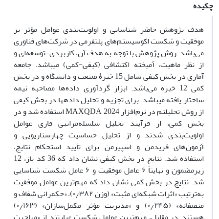
چکیده
هدف پژوهش حاضر شناسایی و اولویت‌بندی عوامل مؤثر بر
موفقیت و شکست اکوسیستم‌های پلتفرمی در شرکت‌های فناوری
می‌باشد. روش پژوهش با توجه به هدف آن، کاربردی-توسعه‌ای و
از نظر ماهیت، آمیخته اکتشافی (کیفی-کمی) می‎باشد. جامعه
آماری در بخش کیفی شامل 15 خبرۀ صنعت و دانشگاه و در بخش
کمی 12 خبره می‌باشد. ابزار گردآوری داده‌ها مصاحبه نیمه
ساختار یافته می‎باشد. برای تجزیه و تحلیل داده‎ها در بخش کیفی
از روش تحلیلتم در نرم‌افزار MAXQDA 2024 استفاده شد و در
بخش کمی، از فرآیند تحلیل سلسله‌مراتبی فازی عوامل
اولویت‌بندی شدند و از تحلیل حساسیت چهارسناریویی و
آزمون‌های فریدمن و اسپیرمن برای تأیید استحکام نتایج،
استفاده شد. نتایج در بخش کیفی نشان داد که 36 کد باز، 12
زیرمضمون و نهایتاً ۶ عامل موفقیت و ۶ عامل شکست شناسایی
شد. نتایج در بخش کمی نشان داد که مهم‌ترین عوامل موفقیت
به‌ترتیب «اثرات شبکه‌ای مثبت» (وزن ۰٫۳۸۲)، «حکمرانی شفاف و
منصفانه» (۰٫۲۴۵) و «مدیریت مؤثر مکمل‌سازان» (۰٫۱۶۳)
هستند. در مقابل، مهم‌ترین عوامل شکست عبارتند از «مهاجرت