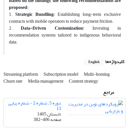
Based on the findings, the following recommendations are
proposed:
1.
Strategic Bundling:
Establishing long-term exclusive
contracts with mobile operators to reduce payment friction.
2.
Data-Driven Customization:
Investing in
recommendation systems tailored to indigenous behavioral
data.
کلیدواژه‌ها
English
Streaming platform
Subscription model
Multi-homing
Churn rate
Media management
Content strategy
مراجع
دوره 5، شماره 2 - شماره پیاپی
13
تابستان 1405
صفحه
382-406