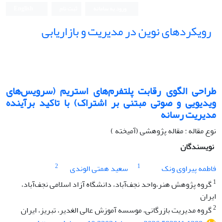
ورود به سامانه
ثبت نام
English
رویکردهای نوین در مدیریت و بازاریابی
طراحی الگوی رقابت پلتفرم‌های استریم (سرویس‌های
ویدیویی و صوتی مبتنی بر اشتراک) با تاکید برآینده
مدیریت رسانه
نوع مقاله : مقاله پژوهشی (آمیخته )
نویسندگان
2
1
فاطمه پیراوی ونک
سعید همتی الوندی
1
گروه پژوهش هنر،واحد نجف‌آباد، دانشگاه آزاد اسلامی نجف‌آباد،
ایران
2
گروه مدیریت بازرگانی، موسسه آموزش عالی الغدیر، تبریز، ایران