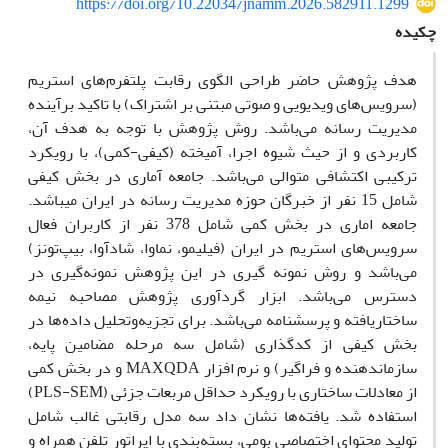
https://doi.org/10.22034/jnamm.2026.582911.1299
چکیده
هدف پژوهش حاضر طراحی الگوی رقابت پلتفرم‌های استریم
(سرویس‌های ویدیویی و صوتی مبتنی بر اشتراک) با تاکید برآینده
مدیریت رسانه می‌باشد. روش پژوهش با توجه به هدف آن،
کاربردی و از حیث شیوه اجرا، آمیخته (کیفی-کمی)، با رویکرد
ترکیبی اکتشافی متوالی می‌باشد. جامعه آماری در بخش کیفی
شامل 15 نفر از خبرگان حوزه مدیریت رسانه در ایران می‎باشد.
جامعه اماری در بخش کمی شامل 378 نفر از کاربران فعال
سرویس‌های استریم در ایران (فیلیمو، نماوا، شادآوا، بیپ‌تونز)
می‌باشد و روش نمونه گیری در این پژوهش نمونه‌گیری در
دسترس می‌باشد. ابزار گردآوری پژوهش مصاحبه نیمه
ساختاریافته و پرسشنامه می‌باشد. برای تجزیه‌وتحلیل داده‌ها در
بخش کیفی از کدگذاری (شامل سه مرحله مضامین پایه،
سازماندهنده و فراگیر) و نرم افزار MAXQDA و در بخش کمی
از معادلات ساختاری با رویکرد حداقل مربعات جزئی (PLS-SEM)
استفاده شد. یافته‌ها نشان داد سه مدل رقابتی غالب شامل
تولید محتوای اختصاصی بومی، بسته‌بندی با اپراتور تلفن همراه و